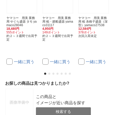
ヤマコー 用美 業務
ヤマコー 用美 業務
ヤマコー 用美 業務
用 やぐら盛器 タモ ya
用 桧・廻船盛器 yama
用 桧 糸格子盛器（深
maco28046
co31117
型）yamaco27538
18,480円
4,950円
12,584円
555ポイント
149ポイント
378ポイント
約２～３週間で出荷予
約２～３週間で出荷予
次回入荷未定
定
定
一緒に買う
一緒に買う
一緒に買う
お探しの商品は見つかりましたか?
この商品と
イメージが近い商品を探す
検索する