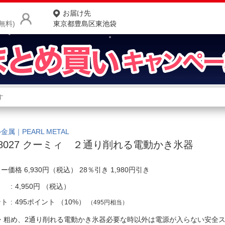
お届け先
無料)
東京都豊島区東池袋
商品をさがす
ランキングからさがす
ネ
カテゴリ一覧からさがす
ポ
金属｜PEARL METAL
-8027 クーミィ ２通り削れる電動かき氷器
店
ー価格 6,930円（税込） 28％引き 1,980円引き
お
4,950円
（税込）
お客様サポート
ント
495ポイント
（
10%
）
（495円相当）
ご利用ガイド
・粗め、2通り削れる電動かき氷器必要な時以外は電源が入らない安全