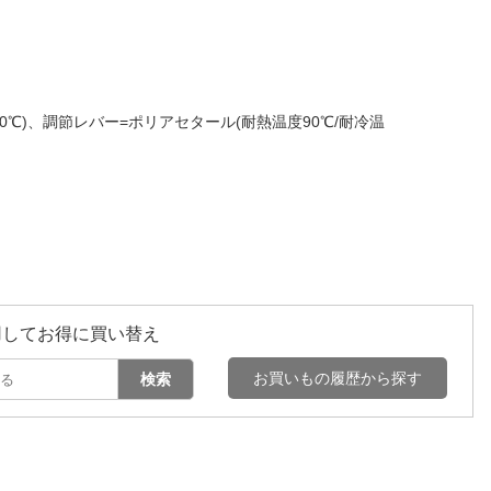
10℃)、調節レバー=ポリアセタール(耐熱温度90℃/耐冷温
用してお得に買い替え
お買いもの履歴から探す
検索