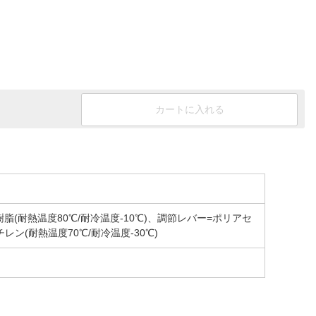
カートに入れる
脂(耐熱温度80℃/耐冷温度-10℃)、調節レバー=ポリアセ
ン(耐熱温度70℃/耐冷温度-30℃)