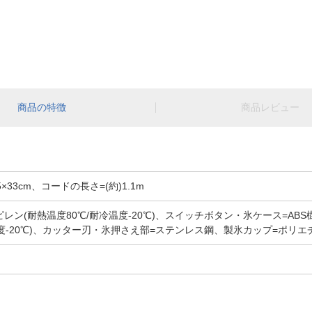
商品の特徴
商品レビュー
5×33cm、コードの長さ=(約)1.1m
ン(耐熱温度80℃/耐冷温度-20℃)、スイッチボタン・氷ケース=ABS樹
度-20℃)、カッター刃・氷押さえ部=ステンレス鋼、製氷カップ=ポリエチレ