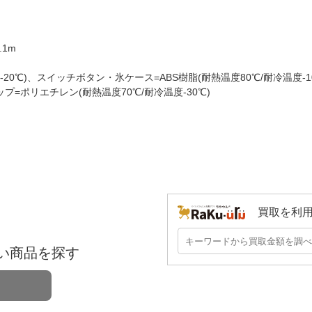
。
.1m
20℃)、スイッチボタン・氷ケース=ABS樹脂(耐熱温度80℃/耐冷温度-
=ポリエチレン(耐熱温度70℃/耐冷温度-30℃)
買取を利
い商品を探す