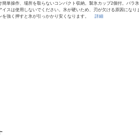
法
け簡単操作、場所を取らないコンパクト収納。製氷カップ2個付。バラ氷
よくある質問・お問合せ
アイスは使用しないでください。氷が硬いため、刃が欠ける原因になり
I
ご利用規約
ンを強く押すと氷が引っかかり安くなります。
詳細
E
す