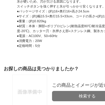
氷が硬いため、刃が欠ける原因になります。
スイッチボタンを強く押すと氷が引っかかり安くなります
●パッケージサイズ：(約)16×奥行16×高さ24.5cm
●サイズ：(約)幅15.5×奥行15.5×33cm、コードの長さ=(約)1
●重量：(約)0.820kg
●材質：本体・脚部=ポリプロピレン(耐熱温度80℃/耐冷温度-
度-20℃)、カッター刃・氷押さえ部=ステンレス鋼、製氷カップ
●電源：AC100V、50=60Hz
●消費電力：20W
●定格時間：5分
お探しの商品は見つかりましたか？
この商品とイメージが近
検索する