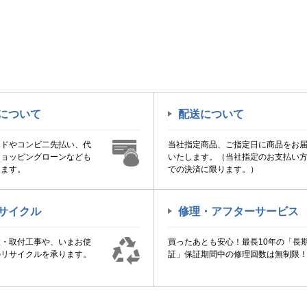
について
配送について
ードやコンビ二先払い、代
当社指定商品、ご指定日に商品をお
ショッピングローンなども
いたします。（当社指定のお支払い
けます。
での決済に限ります。）
サイクル
修理・アフターサービス
置・取付工事や、いまお使
買ったあとも安心！最長10年の「長
のリサイクルを承ります。
証」保証期間中の修理回数は無制限