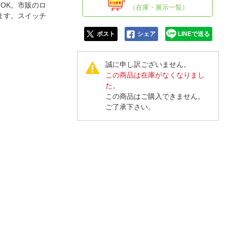
人窓口
OK。市販のロ
（在庫・展示一覧）
ます。スイッチ
R情報
ポスト
シェア
LINEで送る
誠に申し訳ございません。
この商品は在庫がなくなりまし
nglish / 中文
た。
この商品はご購入できません。
ご了承下さい。