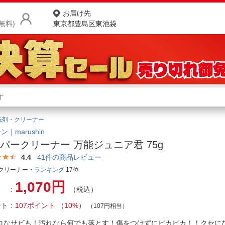
お届け先
無料)
東京都豊島区東池袋
商品をさがす
ランキングからさがす
ネ
洗剤・クリーナー
カテゴリ一覧からさがす
ポ
ン｜marushin
パークリーナー 万能ジュニア君 75g
店
4.4
41
件の商品レビュー
お
クリーナー・
ランキング
17位
1,070円
お客様サポート
（税込）
ント
107ポイント
（
10%
）
（107円相当）
ご利用ガイド
コなサビも！汚れなら何でも落とす！傷をつけずにピカピカ！！クセに