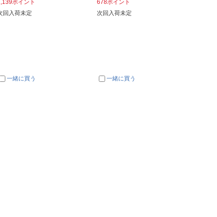
1,139ポイント
678ポイント
257ポ
次回入荷未定
次回入荷未定
次回入
一緒に買う
一緒に買う
一