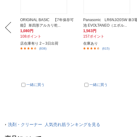
ース マ
ORIGINAL BASIC 【7年保存可
Panasonic LR6NJ/20SW 単3
能】 単四形アルカリ乾...
池 EVOLTANEO（エボル...
1,080円
1,563円
108ポイント
157ポイント
店在庫有り 2～3日出荷
在庫あり
(838)
(615)
一緒に買う
一緒に買う
洗剤・クリーナー 人気売れ筋ランキングを見る