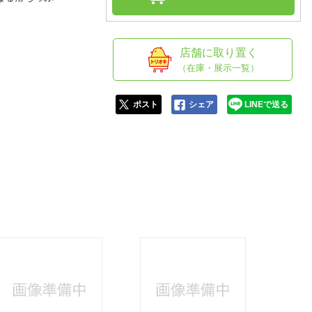
人窓口
R情報
店舗に取り置く
（在庫・展示一覧）
nglish / 中文
ポスト
シェア
LINEで送る