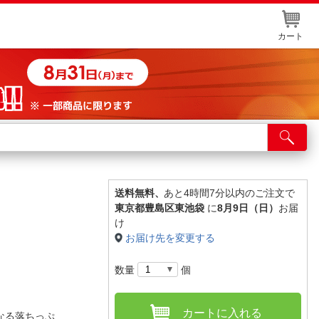
カート
店舗サービス
ット取り置き
イントカードWEB登録
送料無料、
あと4時間7分以内のご注文で
東京都豊島区東池袋
に
8月9日（日）
お届
舗情報・店舗一覧
け
お届け先を変更する
取り寄せ品入荷状況照会
数量
個
カートに入れる
なる落ちっぷ