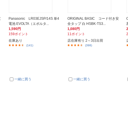
電
Panasonic LR03EJSP/14S 単4
ORIGINAL BASIC コード付き安
電池 EVOLTA（エボルタ...
全タップ 白 HSBK-TS3...
1,590円
1,080円
159ポイント
11ポイント
在庫あり
店在庫有り 2～3日出荷
(141)
(398)
一緒に買う
一緒に買う