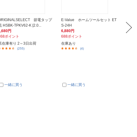
ORIGINALSELECT 節電タップ
E-Value ホームツールセット ET
トラス
黒 HSBK-TPKV62-K [2.0...
S-24H
組ドライ
2,680円
6,880円
2,029
268ポイント
688ポイント
203ポ
店在庫有り 2～3日出荷
在庫あり
メーカ
(255)
(4)
一緒に買う
一緒に買う
一