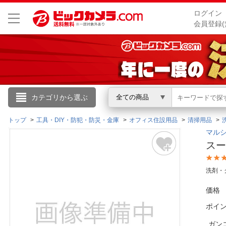
ログイン
会員登録(
こんにちは
カテゴリから選ぶ
全ての商品
ログイン
トップ
工具・DIY・防犯・防災・金庫
オフィス住設用品
清掃用品
マルシ
スー
新規会員登録
洗剤・
会員メニュー
価格
お買いもの履歴
ポイ
閲覧履歴
ガン