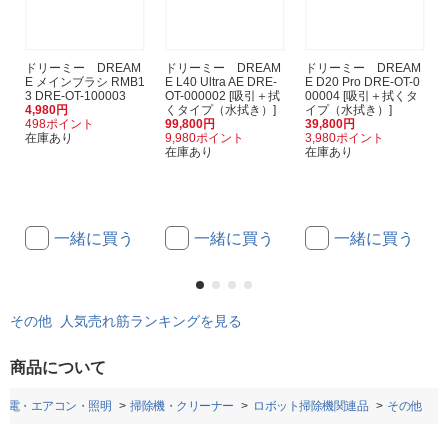
ドリーミー DREAM
ドリーミー DREAM
ドリーミー DREAM
E メインブラシ RMB1
E L40 Ultra AE DRE-
E D20 Pro DRE-OT-0
3 DRE-OT-100003
OT-000002 [吸引＋拭
00004 [吸引＋拭くタ
4,980円
くタイプ（水拭き）]
イプ（水拭き）]
498ポイント
99,800円
39,800円
在庫あり
9,980ポイント
3,980ポイント
在庫あり
在庫あり
一緒に買う
一緒に買う
一緒に買う
その他 人気売れ筋ランキングを見る
商品について
家電・エアコン・照明
掃除機・クリーナー
ロボット掃除機関連品
その他