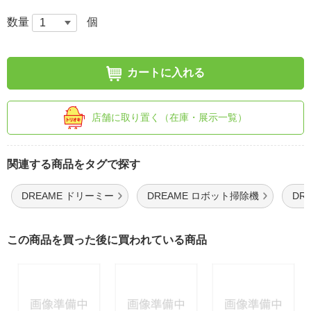
数量
個
カートに入れる
店舗に取り置く（在庫・展示一覧）
関連する商品をタグで探す
DREAME ドリーミー
DREAME ロボット掃除機
DR
この商品を買った後に買われている商品