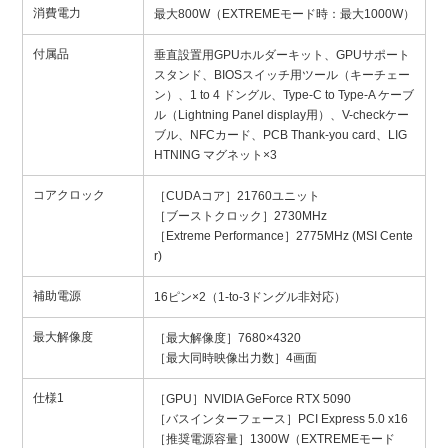
消費電力
最大800W（EXTREMEモード時：最大1000W）
付属品
垂直設置用GPUホルダーキット、GPUサポート
スタンド、BIOSスイッチ用ツール（キーチェー
ン）、1 to 4 ドングル、Type-C to Type-A ケーブ
ル（Lightning Panel display用）、V-checkケー
ブル、NFCカード、PCB Thank-you card、LIG
HTNING マグネット×3
コアクロック
［CUDAコア］21760ユニット
［ブーストクロック］2730MHz
［Extreme Performance］2775MHz (MSI Cente
r)
補助電源
16ピン×2（1-to-3ドングル非対応）
最大解像度
［最大解像度］7680×4320
［最大同時映像出力数］4画面
仕様1
［GPU］NVIDIA GeForce RTX 5090
［バスインターフェース］PCI Express 5.0 x16
［推奨電源容量］1300W（EXTREMEモード