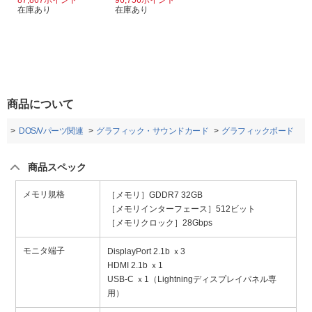
87,867ポイント
96,756ポイント
在庫あり
在庫あり
商品について
ト
DOS/Vパーツ関連
グラフィック・サウンドカード
グラフィックボード
商品スペック
メモリ規格
［メモリ］GDDR7 32GB
［メモリインターフェース］512ビット
［メモリクロック］28Gbps
モニタ端子
DisplayPort 2.1b ｘ3
HDMI 2.1b ｘ1
USB-C ｘ1（Lightningディスプレイパネル専
用）