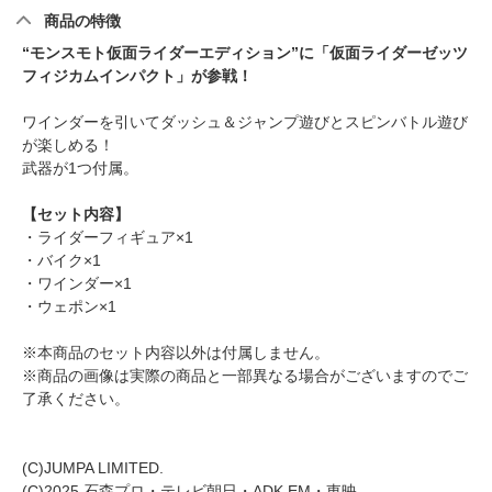
商品の特徴
“モンスモト仮面ライダーエディション”に「仮面ライダーゼッツ
フィジカムインパクト」が参戦！
ワインダーを引いてダッシュ＆ジャンプ遊びとスピンバトル遊び
が楽しめる！
武器が1つ付属。
【セット内容】
・ライダーフィギュア×1
・バイク×1
・ワインダー×1
・ウェポン×1
※本商品のセット内容以外は付属しません。
※商品の画像は実際の商品と一部異なる場合がございますのでご
了承ください。
(C)JUMPA LIMITED.
(C)2025 石森プロ・テレビ朝日・ADK EM・東映