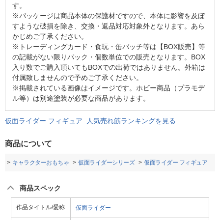
す。
※パッケージは商品本体の保護材ですので、本体に影響を及ぼ
すような破損を除き、交換・返品対応対象外となります。あら
かじめご了承ください。
※トレーディングカード・食玩・缶バッチ等は【BOX販売】等
の記載がない限りパック・個数単位での販売となります。BOX
入り数でご購入頂いてもBOXでの出荷ではありません。外箱は
付属致しませんので予めご了承ください。
※掲載されている画像はイメージです。ホビー商品（プラモデ
ル等）は別途塗装が必要な商品があります。
仮面ライダー フィギュア 人気売れ筋ランキングを見る
商品について
品
キャラクターおもちゃ
仮面ライダーシリーズ
仮面ライダー フィギュア
商品スペック
作品タイトル/愛称
仮面ライダー