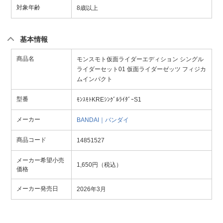
対象年齢
8歳以上
基本情報
商品名
モンスモト仮面ライダーエディション シングル
ライダーセット01 仮面ライダーゼッツ フィジカ
ムインパクト
型番
ﾓﾝｽﾓﾄKREｼﾝｸﾞﾙﾗｲﾀﾞｰS1
メーカー
BANDAI｜バンダイ
商品コード
14851527
メーカー希望小売
1,650円（税込）
価格
メーカー発売日
2026年3月