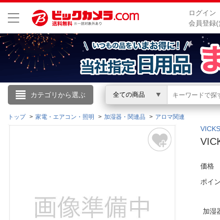
ログイン
会員登録(
こんにちは
カテゴリから選ぶ
全ての商品
ログイン
トップ
家電・エアコン・照明
加湿器・関連品
アロマ関連
VIC
VI
新規会員登録
価格
会員メニュー
ポイ
お買いもの履歴
加湿
閲覧履歴