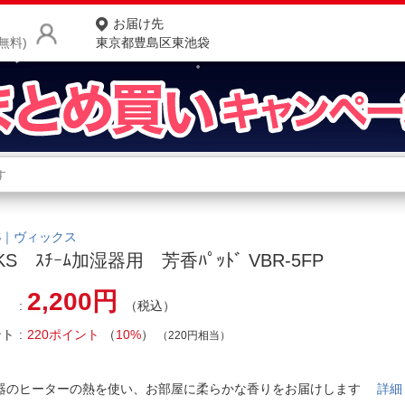
お届け先
無料)
東京都豊島区東池袋
商品をさがす
ランキングからさがす
ネ
カテゴリ一覧からさがす
ポ
KS｜ヴィックス
CKS ｽﾁｰﾑ加湿器用 芳香ﾊﾟｯﾄﾞ VBR-5FP
店
2,200円
（税込）
お
ント
220ポイント
（
10%
）
お客様サポート
（220円相当）
ご利用ガイド
器のヒーターの熱を使い、お部屋に柔らかな香りをお届けします
詳細