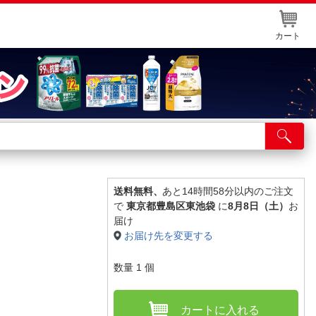
カート
店舗サービス
ット取り置き
イントカードWEB登録
送料無料、
あと14時間58分以内のご注文
で
東京都豊島区東池袋
に
8月8日（土）
お
舗情報・店舗一覧
届け
お届け先を変更する
取り寄せ品入荷状況照会
数量
1
個
カートに入れる