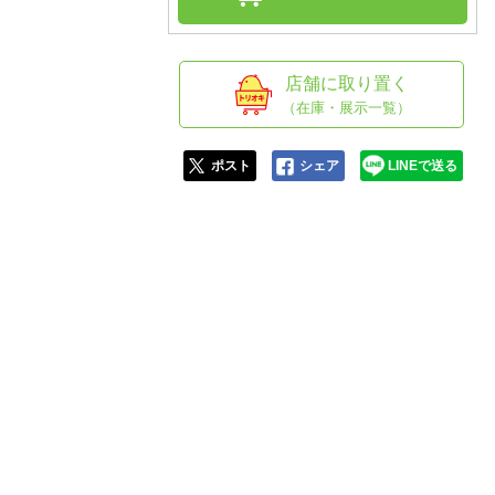
人窓口
R情報
店舗に取り置く
（在庫・展示一覧）
nglish / 中文
ポスト
シェア
LINEで送る