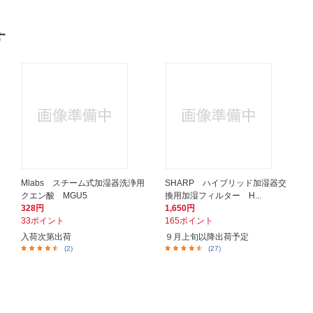
す
Mlabs スチーム式加湿器洗浄用
SHARP ハイブリッド加湿器交
クエン酸 MGU5
換用加湿フィルター H...
328円
1,650円
33ポイント
165ポイント
入荷次第出荷
９月上旬以降出荷予定
(2)
(27)