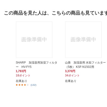
この商品を見た人は、こちらの商品も見ていま
SHARP 加湿器用加湿フィルタ
山善 加湿器用 水垢フィルター
ー HV-FY5
（5枚） KSF-N1502用
1,793円
3,370円
18ポイント
34ポイント
在庫あり
在庫あり
(132)