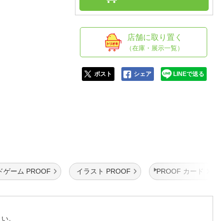
人窓口
R情報
店舗に取り置く
（在庫・展示一覧）
nglish / 中文
ポスト
シェア
LINEで送る
ゲーム PROOF
イラスト PROOF
PROOF カード
さい。