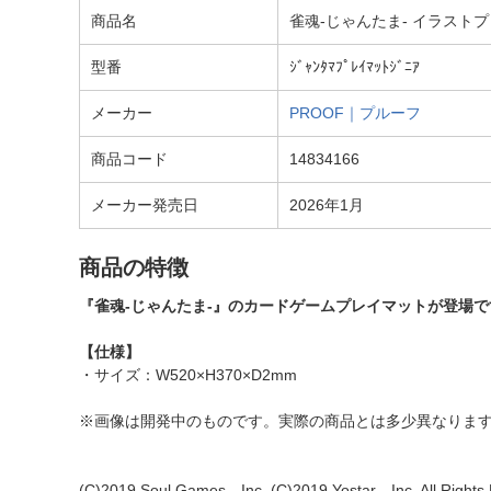
商品名
雀魂-じゃんたま- イラストプ
型番
ｼﾞｬﾝﾀﾏﾌﾟﾚｲﾏｯﾄｼﾞﾆｱ
メーカー
PROOF｜プルーフ
商品コード
14834166
メーカー発売日
2026年1月
商品の特徴
『雀魂-じゃんたま-』のカードゲームプレイマットが登場で
【仕様】
・サイズ：W520×H370×D2mm
※画像は開発中のものです。実際の商品とは多少異なりま
(C)2019 Soul Games，Inc. (C)2019 Yostar，Inc. All Rights