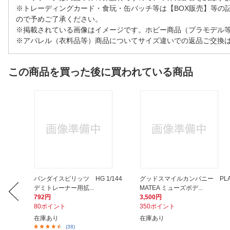
※トレーディングカード・食玩・缶バッチ等は【BOX販売】等の
ので予めご了承ください。
※掲載されている画像はイメージです。ホビー商品（プラモデル
※アパレル（衣料品等）商品についてサイズ違いでの返品ご交換
この商品を買った後に買われている商品
イメン
バンダイスピリッツ HG 1/144
グッドスマイルカンパニー PL
デミトレーナー用拡...
MATEA ミューズボデ...
792円
3,500円
80ポイント
350ポイント
在庫あり
在庫あり
(38)