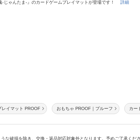
法
魂-じゃんたま-』のカードゲームプレイマットが登場です！
詳細
よくある質問・お問合せ
I
ご利用規約
E
プレイマット PROOF
おもちゃ PROOF｜プルーフ
カード
ような破損を除き、交換・返品対応対象外となります。予めご了承くだ