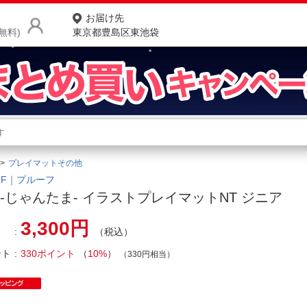
お届け先
無料)
東京都豊島区東池袋
商品をさがす
ランキングからさがす
ネ
プレイマットその他
カテゴリ一覧からさがす
ポ
OF｜プルーフ
-じゃんたま- イラストプレイマットNT ジニア
店
3,300円
（税込）
お
ント
330ポイント
（
10%
）
お客様サポート
（330円相当）
ご利用ガイド