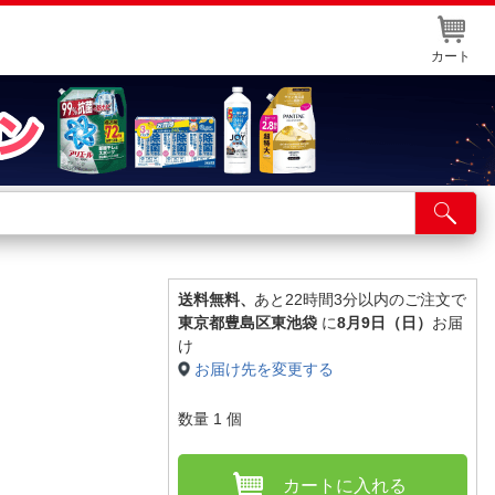
カート
店舗サービス
ット取り置き
イントカードWEB登録
送料無料、
あと22時間3分以内のご注文で
東京都豊島区東池袋
に
8月9日（日）
お届
舗情報・店舗一覧
け
お届け先を変更する
取り寄せ品入荷状況照会
数量
1
個
カートに入れる