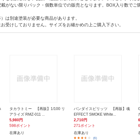
記載がない限りパック・個数単位での販売となります。BOX入り数でご
等）は別途塗装が必要な商品があります。
はお受けしておりません。サイズをお確かめの上ご購入下さい。
A
タカラトミー 【再販】1/100 リ
バンダイスピリッツ 【再販】魂
アライズ RMZ-011 ...
EFFECT SMOKE White...
5,980円
2,710円
598ポイント
271ポイント
在庫あり
在庫あり
(6)