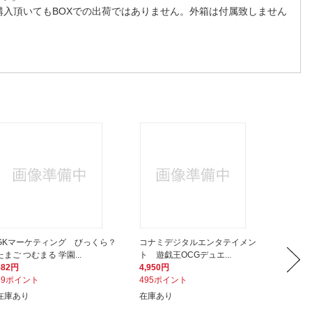
購入頂いてもBOXでの出荷ではありません。外箱は付属致しません
GKマーケティング びっくら？
コナミデジタルエンタテイメン
NOL 
たまご つむまる 学園...
ト 遊戯王OCGデュエ...
ー バス
682円
4,950円
590円
69ポイント
495ポイント
59ポイ
在庫あり
在庫あり
発売日