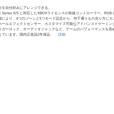
法
よくある質問・お問合せ
方を自分好みにアレンジできる、
I
X Series X/S に対応したXBOXライセンスの有線コントローラー。RGB
ご利用規約
能により、4つのゾーンと5つモード設定から、何千通りもの光り方にカ
ホールエフェクトセンサー、カスタマイズ可能なアドバンスドゲーミン
リガーロック、オーディオジャックなど、ゲームのパフォーマンスを高
えています。国内正規品2年保証。
詳細
E