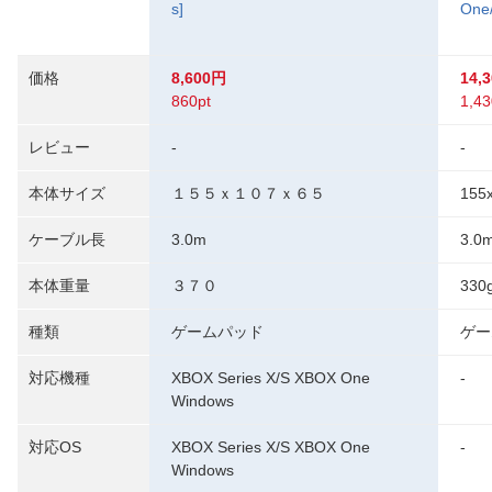
s]
One
価格
8,600円
14,
860pt
1,43
レビュー
-
-
本体サイズ
１５５ｘ１０７ｘ６５
155
ケーブル長
3.0m
3.0
本体重量
３７０
330
種類
ゲームパッド
ゲー
対応機種
XBOX Series X/S XBOX One
-
Windows
対応OS
XBOX Series X/S XBOX One
-
Windows