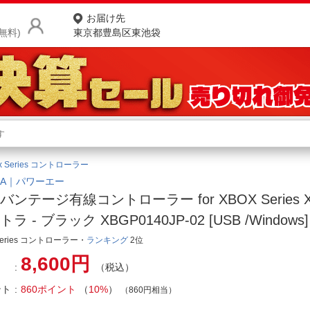
お届け先
無料)
東京都豊島区東池袋
商品をさがす
ランキングからさがす
ネ
x Series コントローラー
カテゴリ一覧からさがす
ポ
erA｜パワーエー
バンテージ有線コントローラー for XBOX Series X/S
店
ラ - ブラック XBGP0140JP-02 [USB /Windows]
お
 Series コントローラー・
ランキング
2位
お客様サポート
8,600円
（税込）
ント
860ポイント
（
10%
）
（860円相当）
ご利用ガイド