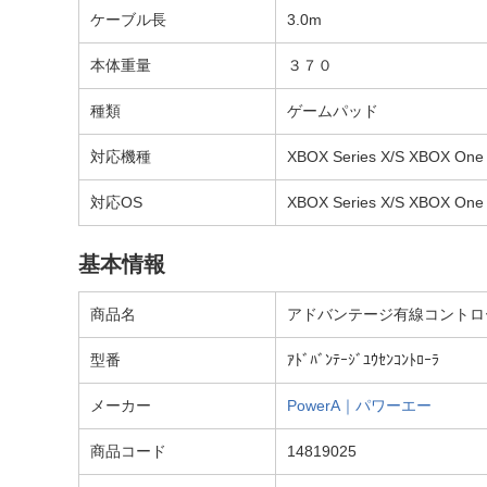
ケーブル長
3.0m
本体重量
３７０
種類
ゲームパッド
対応機種
XBOX Series X/S XBOX One
対応OS
XBOX Series X/S XBOX One
基本情報
商品名
アドバンテージ有線コントローラー for
型番
ｱﾄﾞﾊﾞﾝﾃｰｼﾞﾕｳｾﾝｺﾝﾄﾛｰﾗ
メーカー
PowerA｜パワーエー
商品コード
14819025