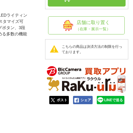
人窓口
R情報
 LEDライティン
スタマイズ可
店舗に取り置く
グボタン、3段
（在庫・展示一覧）
める多数の機能
nglish / 中文
こちらの商品は決済方法の制限を行っ
ております。
ポスト
シェア
LINEで送る