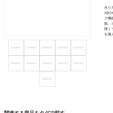
ほしいもの
光り
XBO
お知らせ
グ機
能。
階ト
を備