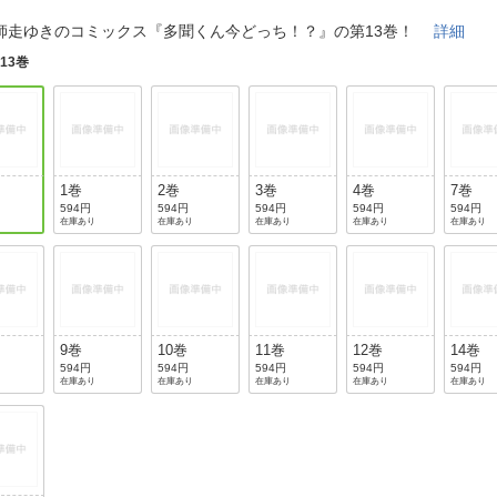
法
よくある質問・お問合せ
師走ゆきのコミックス『多聞くん今どっち！？』の第13巻！
詳細
I
ご利用規約
:
13巻
E
1巻
2巻
3巻
4巻
7巻
594円
594円
594円
594円
594円
在庫あり
在庫あり
在庫あり
在庫あり
在庫あり
9巻
10巻
11巻
12巻
14巻
594円
594円
594円
594円
594円
在庫あり
在庫あり
在庫あり
在庫あり
在庫あり