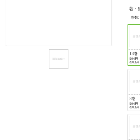
ほしいもの
著：
巻数
お知らせ
13巻
594円
在庫あり
8巻
594円
在庫あり