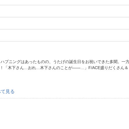
」ハプニングはあったものの、うたげの誕生日をお祝いできた多聞。一
「木下さん…おれ…木下さんのことが――…」F/ACE盛りだくさん＆う
べて見る