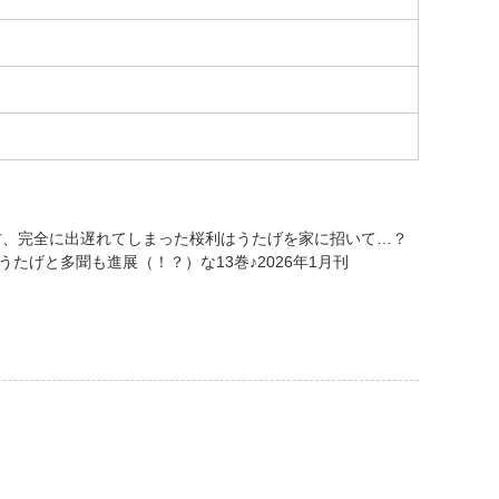
方、完全に出遅れてしまった桜利はうたげを家に招いて…？
たげと多聞も進展（！？）な13巻♪2026年1月刊