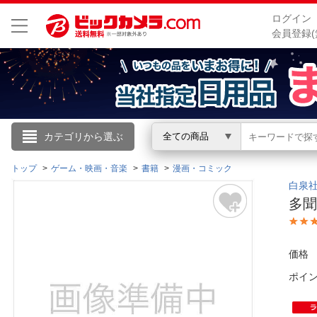
ログイン
会員登録(
こんにちは
カテゴリから選ぶ
全ての商品
ログイン
トップ
ゲーム・映画・音楽
書籍
漫画・コミック
白泉社
多聞
新規会員登録
会員メニュー
価格
ポイ
お買いもの履歴
閲覧履歴