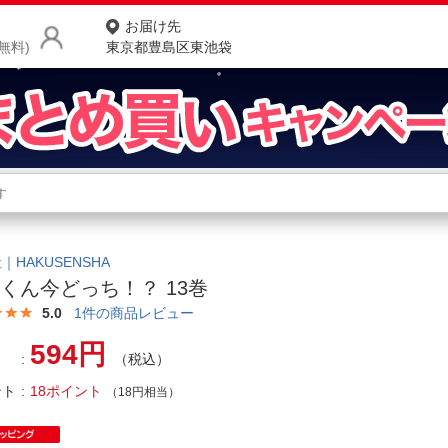
お届け先
無料)
東京都豊島区東池袋
商品をさがす
ランキングからさがす
ネ
カテゴリ一覧からさがす
ポ
｜HAKUSENSHA
くん今どっち！？ 13巻
店
5.0
1
件の商品レビュー
お
594円
（税込）
お客様サポート
ント
18ポイント
（18円相当）
ご利用ガイド