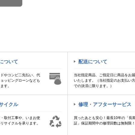
について
配送について
ードやコンビ二先払い、代
当社指定商品、ご指定日に商品をお
ショッピングローンなども
いたします。（当社指定のお支払い
けます。
での決済に限ります。）
サイクル
修理・アフターサービス
置・取付工事や、いまお使
買ったあとも安心！最長10年の「長
のリサイクルを承ります。
証」保証期間中の修理回数は無制限