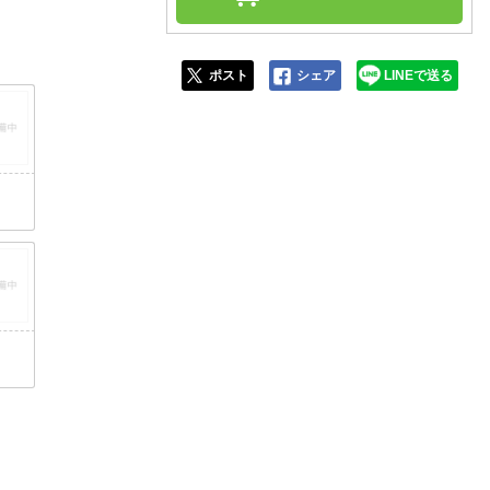
人窓口
R情報
ポスト
シェア
LINEで送る
nglish / 中文