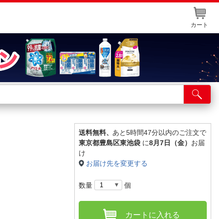
カート
店舗サービス
ット取り置き
イントカードWEB登録
送料無料、
あと5時間47分以内のご注文で
東京都豊島区東池袋
に
8月7日（金）
お届
舗情報・店舗一覧
け
お届け先を変更する
取り寄せ品入荷状況照会
数量
個
カートに入れる