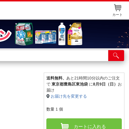
カート
店舗サービス
ット取り置き
イントカードWEB登録
送料無料、
あと21時間10分以内のご注文
で
東京都豊島区東池袋
に
8月9日（日）
お
舗情報・店舗一覧
届け
お届け先を変更する
取り寄せ品入荷状況照会
数量
1
個
カートに入れる