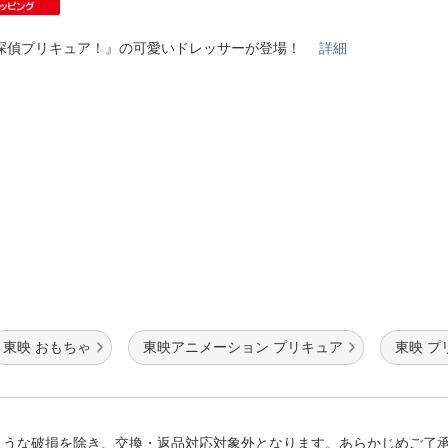
法
よくある質問・お問合せ
I
探偵プリキュア！』の可愛いドレッサーが登場！
詳細
ご利用規約
E
東映 おもちゃ
東映アニメーション プリキュア
東映 プ
ような破損を除き、交換・返品対応対象外となります。あらかじめご了