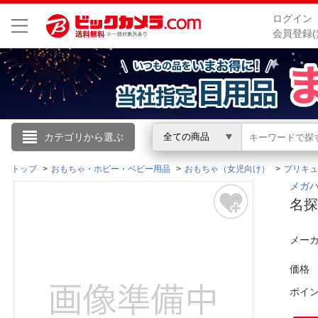
ログイン
会員登録(
こんにちは
カテゴリから選ぶ
全ての商品
ログイン
トップ
おもちゃ・ホビー・ベビー用品
おもちゃ（女児向け）
プリキュ
メガハ
名
新規会員登録
メーカ
会員メニュー
価格
お買いもの履歴
ポイ
閲覧履歴