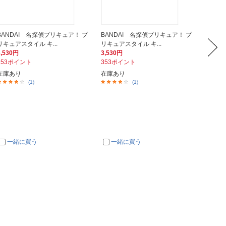
BANDAI 名探偵プリキュア！ プ
BANDAI 名探偵プリキュア！ プ
丸昌 
リキュアスタイル キ...
リキュアスタイル キ...
ム手帳
3,530円
3,530円
900円
353ポイント
353ポイント
90ポイ
在庫あり
在庫あり
在庫あ
(1)
(1)
一緒に買う
一緒に買う
一