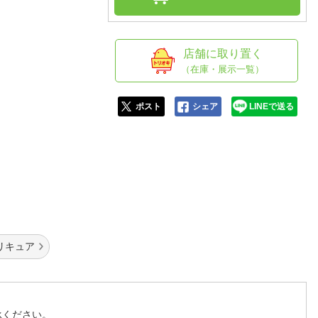
人窓口
R情報
店舗に取り置く
（在庫・展示一覧）
nglish / 中文
ポスト
シェア
LINEで送る
リキュア
承ください。