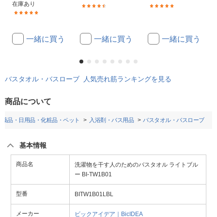
在庫あり
(29)
(13)
(9)
一緒に買う
一緒に買う
一緒に買う
バスタオル・バスローブ 人気売れ筋ランキングを見る
商品について
医薬品・日用品・化粧品・ペット
入浴剤・バス用品
バスタオル・バスローブ
基本情報
商品名
洗濯物を干す人のためのバスタオル ライトブル
ー BI-TW1B01
型番
BITW1B01LBL
メーカー
ビックアイデア｜BicIDEA