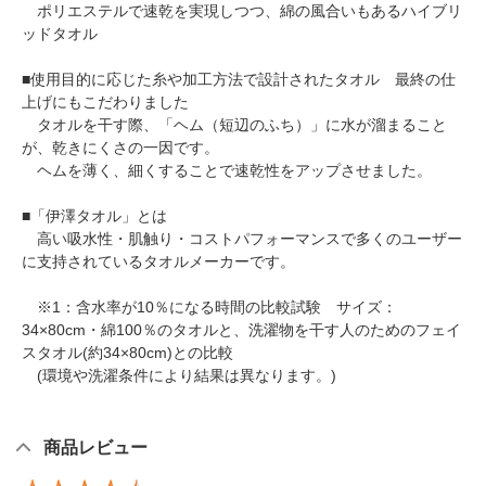
ポリエステルで速乾を実現しつつ、綿の風合いもあるハイブリ
ッドタオル
■使用目的に応じた糸や加工方法で設計されたタオル 最終の仕
上げにもこだわりました
タオルを干す際、「ヘム（短辺のふち）」に水が溜まること
が、乾きにくさの一因です。
ヘムを薄く、細くすることで速乾性をアップさせました。
■「伊澤タオル」とは
高い吸水性・肌触り・コストパフォーマンスで多くのユーザー
に支持されているタオルメーカーです。
※1：含水率が10％になる時間の比較試験 サイズ：
34×80cm・綿100％のタオルと、洗濯物を干す人のためのフェイ
スタオル(約34×80cm)との比較
(環境や洗濯条件により結果は異なります。)
商品レビュー