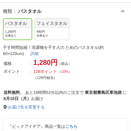
種類
：
バスタオル
バスタオル
フェイスタオル
1,280円
480円
在庫あり
在庫あり
干す時間短縮！洗濯物を干す人の ためのバスタオル(約
60×120cm)
詳細
1,280円
価格
（税込）
ポイント
128ポイント
（
10%
）
（128円相当）
送料無料、
あと
16時間52分以内
のご注文で
東京都豊島区東池袋
に
8月10日（月）
お届け
お届け先を変更する
『ビックアイデア』商品一覧は
こちら