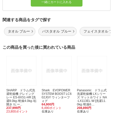
一緒にカートに入れる
関連する商品をタグで探す
タオル ブルー
バスタオル ブルー
フェイスタオル 
この商品を買った後に買われている商品
SHARP ドラム式洗
Shark EVOPOWER
Panasonic ドラム式
濯乾燥機 グレイング
SYSTEM BOOST LC6
洗濯乾燥機 LXシリー
レー ES-8XS1-HR [洗
02JGY ウィンターフ
ズ マットホワイト NA
濯8.0kg /乾燥4.0kg /右
ォグ
-LX113EL-W [洗濯11.
開き /ヒー...
64,900円
0kg /乾燥6....
237,999円
6,490ポイント
208,890円
23,800ポイント
在庫あり
在庫あり