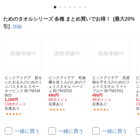
ためのタオルシリーズ 各種 まとめ買いでお得！
[最大20%
引]
詳細
ビックアイデア 髪を
ビックアイデア 乾燥
ビックアイデア 洗濯
ビ
いたわる人のためのミ
機を使う人のためのフ
物を干す人のためのフ
い
ニバスタオル スモー
ェイスタオル ベージ
ェイスタオル ライト
ニ
キーピンク BI-TW1M
ュ BI-TW1F02
ブルー BI-TW1F01
ム
B03
480円
480円
3
1,180円
48ポイント
48ポイント
1
118ポイント
在庫あり
在庫あり
1
在庫あり
在
(20)
(71)
(32)
一緒に買う
一緒に買う
一緒に買う