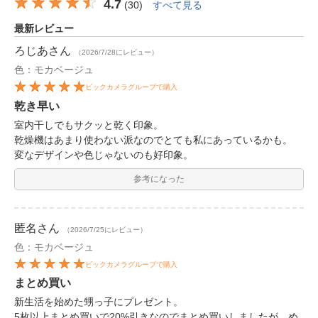
4.7
(
30
)
すべて見る
最新レビュー
ろじあ
さん
（2026/7/28にレビュー）
色：モカベージュ
ビックカメラグループで購入
乾き早い
室内干しでもサクッと乾く印象。
乾燥機はあまり使わない派なのでとても私にあっているかも。
変なデザインや色じゃないのも好印象。
参考になった
匿名
さん
（2026/7/25にレビュー）
色：モカベージュ
ビックカメラグループで購入
まとめ買い
新生活を始めた甥っ子にプレゼント。
5枚以上まとめ買いで20%引きなのでまとめ買いしましたが、め