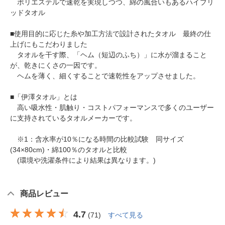
ポリエステルで速乾を実現しつつ、綿の風合いもあるハイブリ
ッドタオル
■使用目的に応じた糸や加工方法で設計されたタオル 最終の仕
上げにもこだわりました
タオルを干す際、「ヘム（短辺のふち）」に水が溜まること
が、乾きにくさの一因です。
ヘムを薄く、細くすることで速乾性をアップさせました。
■「伊澤タオル」とは
高い吸水性・肌触り・コストパフォーマンスで多くのユーザー
に支持されているタオルメーカーです。
※1：含水率が10％になる時間の比較試験 同サイズ
(34×80cm)・綿100％のタオルと比較
(環境や洗濯条件により結果は異なります。)
商品レビュー
4.7
(
71
)
すべて見る