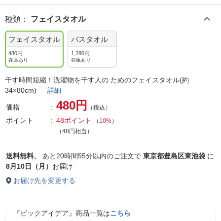
種類
：
フェイスタオル
フェイスタオル
バスタオル
480円
1,280円
在庫あり
在庫あり
干す時間短縮！洗濯物を干す人の ためのフェイスタオル(約
34×80cm)
詳細
480円
価格
（税込）
ポイント
48ポイント
（
10%
）
（48円相当）
送料無料、
あと
20時間55分以内
のご注文で
東京都豊島区東池袋
に
8月10日（月）
お届け
お届け先を変更する
『ビックアイデア』商品一覧は
こちら