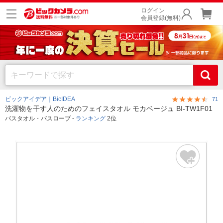
ログイン
会員登録(無料)
ビックアイデア｜BicIDEA
71
洗濯物を干す人のためのフェイスタオル モカベージュ BI-TW1F01
バスタオル・バスローブ -
ランキング
2位