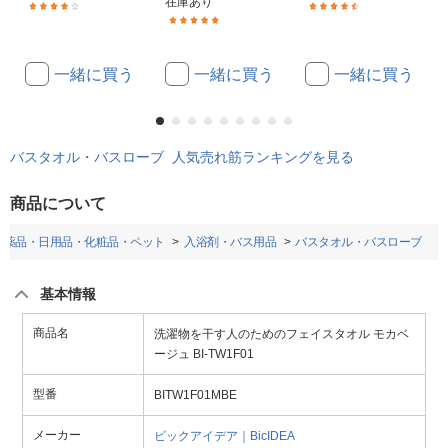
在庫あり
(8)
(13)
(3)
一緒に買う
一緒に買う
一緒に買う
バスタオル・バスローブ 人気売れ筋ランキングを見る
商品について
医薬品・日用品・化粧品・ペット
入浴剤・バス用品
バスタオル・バスローブ
基本情報
商品名
洗濯物を干す人のためのフェイスタオル モカベ
ージュ BI-TW1F01
型番
BITW1F01MBE
メーカー
ビックアイデア｜BicIDEA