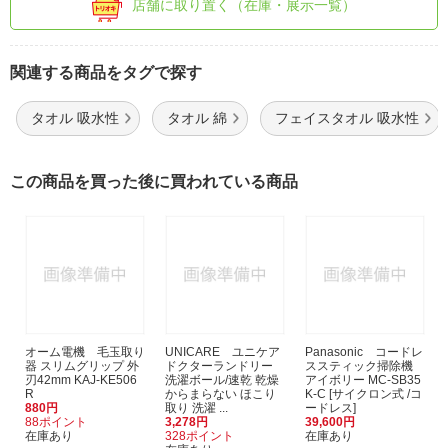
店舗に取り置く（在庫・展示一覧）
関連する商品をタグで探す
タオル 吸水性
タオル 綿
フェイスタオル 吸水性
この商品を買った後に買われている商品
オーム電機 毛玉取り
UNICARE ユニケア
Panasonic コードレ
器 スリムグリップ 外
ドクターランドリー
ススティック掃除機
刃42mm KAJ-KE506
洗濯ボール/速乾 乾燥
アイボリー MC-SB35
R
からまらない ほこり
K-C [サイクロン式 /コ
880円
取り 洗濯 ...
ードレス]
88ポイント
3,278円
39,600円
在庫あり
328ポイント
在庫あり