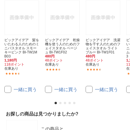
ビックアイデア 髪を
ビックアイデア 乾燥
ビックアイデア 洗濯
ビ
いたわる人のためのミ
機を使う人のためのフ
物を干す人のためのフ
い
ニバスタオル スモー
ェイスタオル ベージ
ェイスタオル ライト
ニ
キーピンク BI-TW1M
ュ BI-TW1F02
ブルー BI-TW1F01
ム
B03
480円
480円
3
1,180円
48ポイント
48ポイント
1
118ポイント
在庫あり
在庫あり
1
在庫あり
在
(20)
(71)
(32)
一緒に買う
一緒に買う
一緒に買う
お探しの商品は見つかりましたか?
この商品と