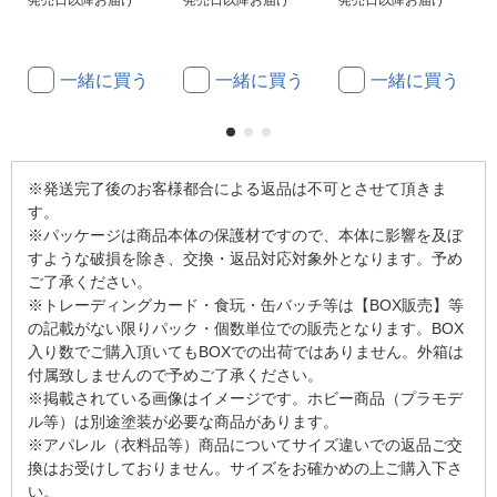
発売日以降お届け
発売日以降お届け
発売日以降お届け
一緒に買う
一緒に買う
一緒に買う
※発送完了後のお客様都合による返品は不可とさせて頂きま
す。
※パッケージは商品本体の保護材ですので、本体に影響を及ぼ
すような破損を除き、交換・返品対応対象外となります。予め
ご了承ください。
※トレーディングカード・食玩・缶バッチ等は【BOX販売】等
の記載がない限りパック・個数単位での販売となります。BOX
入り数でご購入頂いてもBOXでの出荷ではありません。外箱は
付属致しませんので予めご了承ください。
※掲載されている画像はイメージです。ホビー商品（プラモデ
ル等）は別途塗装が必要な商品があります。
※アパレル（衣料品等）商品についてサイズ違いでの返品ご交
換はお受けしておりません。サイズをお確かめの上ご購入下さ
い。