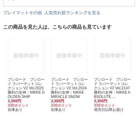
プレイマットその他 人気売れ筋ランキングを見る
この商品を見た人は、こちらの商品も見ています
ブシロード ブシロー
ブシロード ブシロー
ブシロード ブシロー
ド ラバーマットコレ
ド ラバーマットコレ
ド ラバーマットコレ
クション V2 Vol.2025
クション V2 Vol.2024
クション V2 Vol.2147
勝利の女神：NIKKE G
勝利の女神：NIKKE
勝利の女神：NIKKE A
OLDEN SHIP
MIRACLE SNOW
BSOLUTE ...
3,300円
3,300円
3,300円
330ポイント
330ポイント
330ポイント
在庫あり
在庫あり
発売日以降お届け