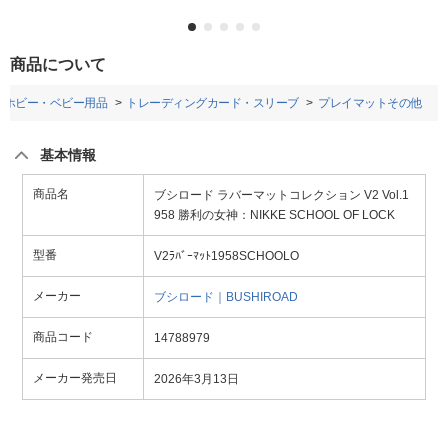
商品について
・ホビー・ベビー用品
トレーディングカード・スリーブ
プレイマットその他
基本情報
商品名
ブシロード ラバーマットコレクション V2 Vol.1
958 勝利の女神：NIKKE SCHOOL OF LOCK
型番
V2ﾗﾊﾞｰﾏｯﾄ1958SCHOOLO
メーカー
ブシロード｜BUSHIROAD
商品コード
14788979
メーカー発売日
2026年3月13日