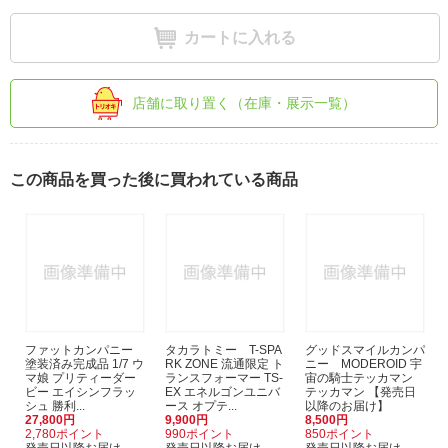
カートに入れる
店舗に取り置く（在庫・展示一覧）
この商品を買った後に買われている商品
ファットカンパニー
タカラトミー T-SPA
グッドスマイルカンパ
塗装済み完成品 1/7 ウ
RK ZONE 流通限定 ト
ニー MODEROID 宇
マ娘 プリティーダー
ランスフォーマー TS-
宙の騎士テッカマン
ビー エイシンフラッ
EX エネルゴンユニバ
テッカマン 【発売日
シュ 勝利...
ース オプテ...
以降のお届け】
27,800円
9,900円
8,500円
2,780ポイント
990ポイント
850ポイント