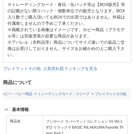
※トレーディングカード・食玩・缶バッチ等は【BOX販売】等
の記載がない限りパック・個数単位での販売となります。BOX
入り数でご購入頂いてもBOXでの出荷ではありません。外箱は
付属致しませんので予めご了承ください。
※掲載されている画像はイメージです。ホビー商品（プラモデ
ル等）は別途塗装が必要な商品があります。
※アパレル（衣料品等）商品についてサイズ違いでの返品ご交
換はお受けしておりません。サイズをお確かめの上ご購入下さ
い。
プレイマットその他 人気売れ筋ランキングを見る
商品について
・ホビー・ベビー用品
トレーディングカード・スリーブ
プレイマットその他
基本情報
商品名
ブシロード ラバーマットコレクション V2 Vol.1
972 リラックマ BASIC RILAKKUMA Favorite Th
ings Part.2