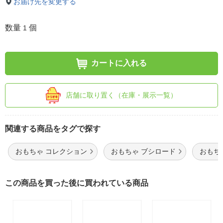
お届け先を変更する
数量
個
1
カートに入れる
店舗に取り置く（在庫・展示一覧）
関連する商品をタグで探す
おもちゃ コレクション
おもちゃ ブシロード
おもち
この商品を買った後に買われている商品