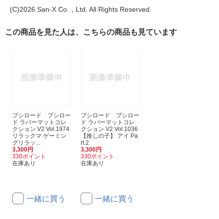
(C)2026 San-X Co.，Ltd. All Rights Reserved.
この商品を見た人は、こちらの商品も見ています
ブシロード ブシロー
ブシロード ブシロー
ド ラバーマットコレ
ド ラバーマットコレ
クション V2 Vol.1974
クション V2 Vol.1036
リラックマ ゲーミン
【推しの子】 アイ Pa
グリラッ...
rt.2
3,300円
3,300円
330ポイント
330ポイント
在庫あり
在庫あり
一緒に買う
一緒に買う