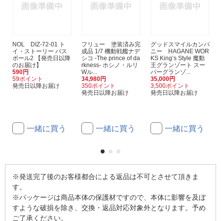
NOL DIZ-72-01 ト
フリュー 塗装済み完
グッドスマイルカンパ
イ・ストーリー バス
成品 1/7 機動戦艦ナデ
ニー HAGANE WOR
ボール2 【発売日以降
シコ -The prince of da
KS King’s Style 魔動
のお届け】
rkness- ホシノ・ルリ
王グランゾート スー
590円
Wル...
パーグランゾ...
59ポイント
34,980円
35,000円
発売日以降お届け
350ポイント
3,500ポイント
発売日以降お届け
発売日以降お届け
一緒に買う
一緒に買う
一緒に買う
※発送完了後のお客様都合による返品は不可とさせて頂きま
す。
※パッケージは商品本体の保護材ですので、本体に影響を及ぼ
すような破損を除き、交換・返品対応対象外となります。予め
ご了承ください。