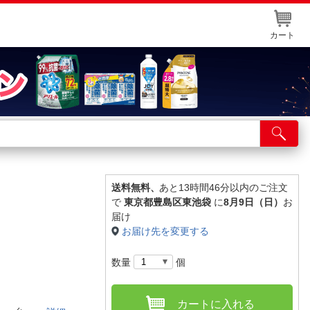
カート
店舗サービス
ット取り置き
イントカードWEB登録
送料無料、
あと13時間46分以内のご注文
で
東京都豊島区東池袋
に
8月9日（日）
お
舗情報・店舗一覧
届け
お届け先を変更する
取り寄せ品入荷状況照会
数量
個
カートに入れる