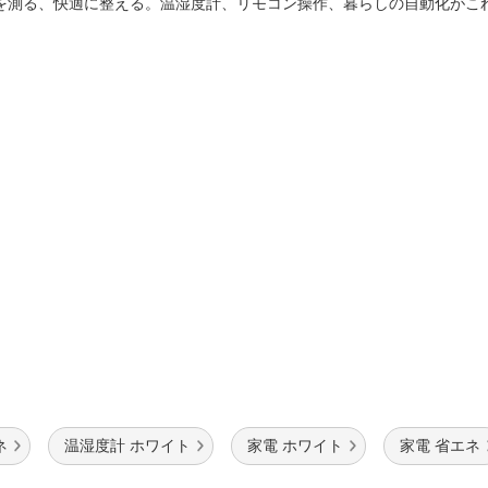
法
を測る、快適に整える。温湿度計、リモコン操作、暮らしの自動化が
よくある質問・お問合せ
I
ご利用規約
E
ネ
温湿度計 ホワイト
家電 ホワイト
家電 省エネ