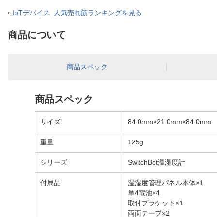
IoTデバイス 人気売れ筋ランキングを見る
商品について
商品スペック
商品スペック
サイズ
84.0mm×21.0mm×84.0mm
重量
125g
シリーズ
SwitchBot温湿度計
付属品
温湿度管理パネル本体×1
単4電池×4
取付ブラケット×1
両面テープ×2