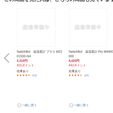
W AD-
SwitchBot 温湿度計 プラス W22
SwitchBot 温湿度計 Pro W490
01500-GH
000
3,310円
4,420円
331ポイント
442ポイント
在庫あり
在庫あり
(12)
(10)
一緒に買う
一緒に買う