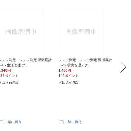
シンワ測定 シンワ測定 温湿度計
シンワ測定 シンワ測定 温湿度計
シンワ
F-4S 生活管理 ブ...
F-2S 環境管理アク...
F-2M 
1,340円
1,460円
1,620
134ポイント
146ポイント
162ポ
次回入荷未定
次回入荷未定
次回入
一緒に買う
一緒に買う
一