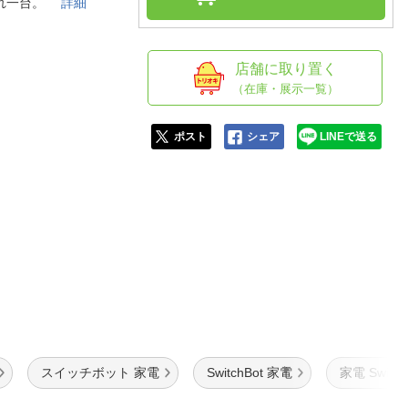
人窓口
これ一台。
詳細
R情報
店舗に取り置く
（在庫・展示一覧）
nglish / 中文
ポスト
シェア
LINEで送る
スイッチボット 家電
SwitchBot 家電
家電 Switch