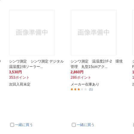
0
シンワ測定 シンワ測定 デジタル
シンワ測定 温湿度計F-2 環境
温湿度計Bソーラー...
管理 丸型15cmアク...
3,530円
2,860円
353ポイント
286ポイント
次回入荷未定
メーカー在庫あり
(1)
一緒に買う
一緒に買う