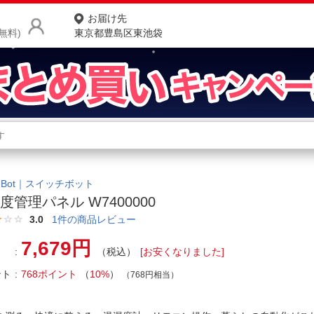
お届け先
無料)
東京都豊島区東池袋
商品をさがす
ランキングからさがす
ネ
カテゴリ一覧からさがす
ポ
tchBot｜スイッチボット
度管理パネル W7400000
店
3.0
1
件の商品レビュー
お
7,679円
（税込）
[お安くなりました]
お客様サポート
ント
768ポイント
（
10%
）
（768円相当）
ご利用ガイド