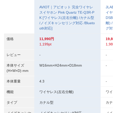
AVIOT｜アビオット 完全ワイヤレ
JL
スイヤホン Pink Quartz TE-Q3R-P
イヤホ
K [ワイヤレス(左右分離) /カナル型
DS
/ノイズキャンセリング対応 /Blueto
離)
oth対応]
グ対応
価格
11,990円
19,
1,199pt
1,98
レビュー
-
-
本体サイズ
W16mm×H24mm×D18mm
-
(H×W×D) mm
本体重量
4.3
-
機能
ワイヤレス(左右分離)
ワイ
タイプ
カナル型
カナ