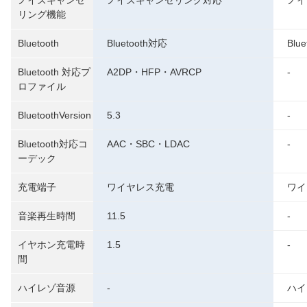
ノイズキャンセ
ノイズキャンセリング対応
ノイ
リング機能
Bluetooth
Bluetooth対応
Blu
Bluetooth 対応プ
A2DP・HFP・AVRCP
-
ロファイル
BluetoothVersion
5.3
-
Bluetooth対応コ
AAC・SBC・LDAC
-
ーデック
充電端子
ワイヤレス充電
ワイ
音楽再生時間
11.5
-
イヤホン充電時
1.5
-
間
ハイレゾ音源
-
ハイ