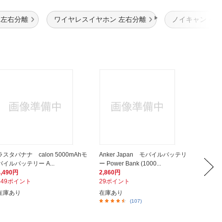
 左右分離
ワイヤレスイヤホン 左右分離
ノイキャン イ
ラスタバナナ calon 5000mAhモ
Anker Japan モバイルバッテリ
SONY
バイルバッテリー A...
ー Power Bank (1000...
ype-C 
4,490円
2,860円
2,980
449ポイント
29ポイント
298ポ
在庫あり
在庫あり
在庫あ
(107)