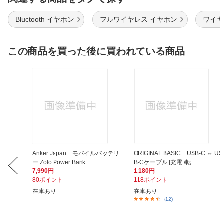
Bluetooth イヤホン
フルワイヤレス イヤホン
ワイヤ
この商品を買った後に買われている商品
ティック
Anker Japan モバイルバッテリ
ORIGINAL BASIC USB-C ⇔ U
ー Zolo Power Bank ...
B-Cケーブル [充電 /転...
7,990円
1,180円
80ポイント
118ポイント
在庫あり
在庫あり
(12)