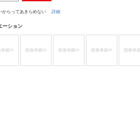
法
よくある質問・お問合せ
いからってあきらめない
詳細
I
ご利用規約
エーション
E