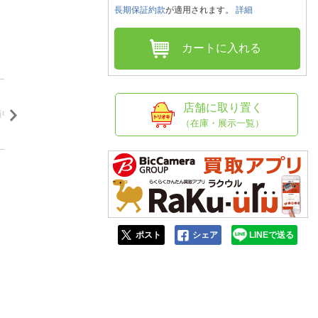
人窓口
長期保証約款
が適用されます。
詳細
R情報
カートに入れる
nglish / 中文
店舗に取り置く
（在庫・展示一覧）
ポスト
シェア
LINEで送る