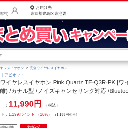
お届け先
無料)
東京都豊島区東池袋
商品をさがす
ランキングからさがす
ネ
ヤレスイヤホン
完全ワイヤレスイヤホン
カテゴリ一覧からさがす
ポ
OT｜アビオット
ワイヤレスイヤホン Pink Quartz TE-Q3R-PK [
店
離) /カナル型 /ノイズキャンセリング対応 /Bluetoo
お
11,990円
（税込）
お客様サポート
ント
1,199ポイント
（
10%
）
（1,199円相当）
ご利用ガイド