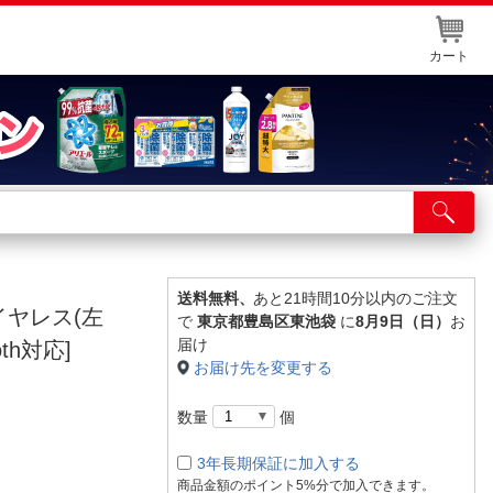
カート
店舗サービス
ット取り置き
イントカードWEB登録
送料無料、
あと21時間10分以内のご注文
ワイヤレス(左
で
東京都豊島区東池袋
に
8月9日（日）
お
舗情報・店舗一覧
届け
th対応]
お届け先を変更する
取り寄せ品入荷状況照会
数量
個
3年長期保証に加入する
商品金額のポイント5%分で加入できます。