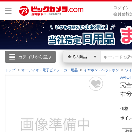
ログイン
会員登録(
こんにちは
カテゴリから選ぶ
全ての商品
ログイン
トップ
オーディオ・電子ピアノ・カー用品
イヤホン・ヘッドホン
ワイ
AVI
完全
新規会員登録
右分
会員メニュー
価格
お買いもの履歴
ポイ
閲覧履歴