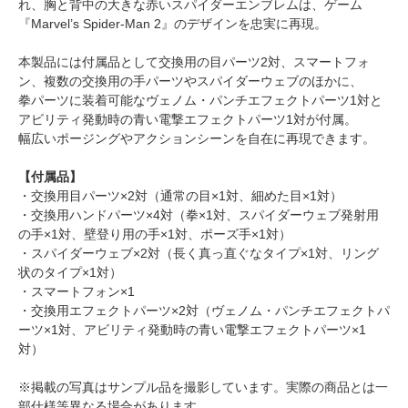
れ、胸と背中の大きな赤いスパイダーエンブレムは、ゲーム
『Marvel’s Spider-Man 2』のデザインを忠実に再現。
本製品には付属品として交換用の目パーツ2対、スマートフォ
ン、複数の交換用の手パーツやスパイダーウェブのほかに、
拳パーツに装着可能なヴェノム・パンチエフェクトパーツ1対と
アビリティ発動時の青い電撃エフェクトパーツ1対が付属。
幅広いポージングやアクションシーンを自在に再現できます。
【付属品】
・交換用目パーツ×2対（通常の目×1対、細めた目×1対）
・交換用ハンドパーツ×4対（拳×1対、スパイダーウェブ発射用
の手×1対、壁登り用の手×1対、ポーズ手×1対）
・スパイダーウェブ×2対（長く真っ直ぐなタイプ×1対、リング
状のタイプ×1対）
・スマートフォン×1
・交換用エフェクトパーツ×2対（ヴェノム・パンチエフェクトパ
ーツ×1対、アビリティ発動時の青い電撃エフェクトパーツ×1
対）
※掲載の写真はサンプル品を撮影しています。実際の商品とは一
部仕様等異なる場合があります。