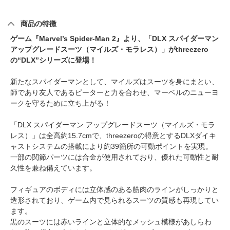
商品の特徴
ゲーム『Marvel’s Spider-Man 2』より、「DLX スパイダーマン
アップグレードスーツ（マイルズ・モラレス）」がthreezero
の“DLX”シリーズに登場！
新たなスパイダーマンとして、マイルズはスーツを身にまとい、
師であり友人であるピーターと力を合わせ、マーベルのニューヨ
ークを守るために立ち上がる！
「DLX スパイダーマン アップグレードスーツ（マイルズ・モラ
レス）」は全高約15.7cmで、threezeroの得意とするDLXダイキ
ャストシステムの搭載により約39箇所の可動ポイントを実現。
一部の関節パーツには合金が使用されており、優れた可動性と耐
久性を兼ね備えています。
フィギュアのボディには立体感のある筋肉のラインがしっかりと
造形されており、ゲーム内で見られるスーツの質感も再現してい
ます。
黒のスーツには赤いラインと立体的なメッシュ模様があしらわ