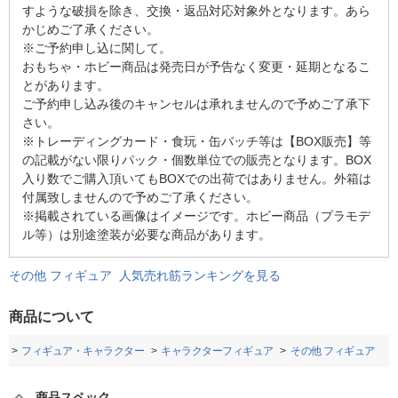
すような破損を除き、交換・返品対応対象外となります。あら
かじめご了承ください。
※ご予約申し込に関して。
おもちゃ・ホビー商品は発売日が予告なく変更・延期となるこ
とがあります。
ご予約申し込み後のキャンセルは承れませんので予めご了承下
さい。
※トレーディングカード・食玩・缶バッチ等は【BOX販売】等
の記載がない限りパック・個数単位での販売となります。BOX
入り数でご購入頂いてもBOXでの出荷ではありません。外箱は
付属致しませんので予めご了承ください。
※掲載されている画像はイメージです。ホビー商品（プラモデ
ル等）は別途塗装が必要な商品があります。
その他 フィギュア 人気売れ筋ランキングを見る
商品について
品
フィギュア・キャラクター
キャラクターフィギュア
その他 フィギュア
商品スペック