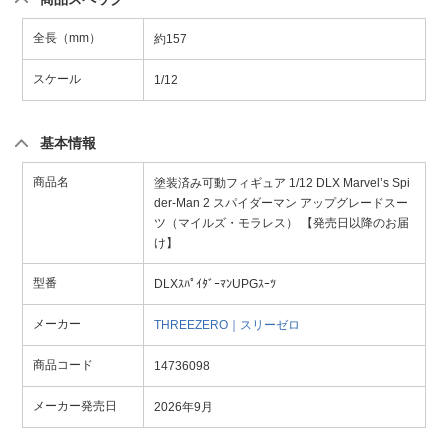
全長（mm）
約157
スケール
1/12
基本情報
商品名
塗装済み可動フィギュア 1/12 DLX Marvel’s Spi
der-Man 2 スパイダーマン アップグレードスー
ツ（マイルズ・モラレス） 【発売日以降のお届
け】
型番
DLXｽﾊﾟｲﾀﾞｰﾏﾝUPGｽｰﾂ
メーカー
THREEZERO｜スリーゼロ
商品コード
14736098
メーカー発売日
2026年9月