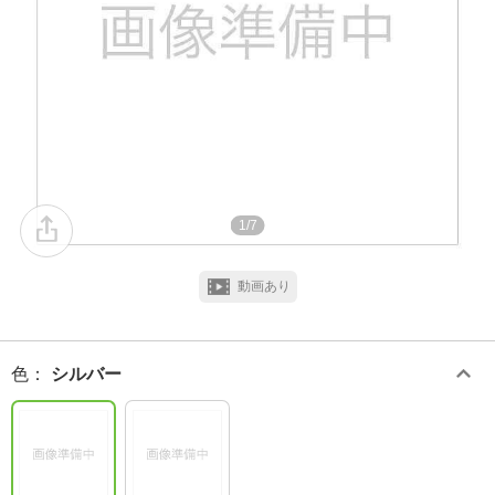
1/7
動画あり
色
：
シルバー