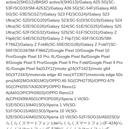
active2(SHG12)/BASIO active3(SHG13)/Galaxy A25 5G(SC-
53F/SCG33/SM-A253Z)/Galaxy A36 5G(SC-54F)/Galaxy A55
5G(SC-53E/SCG27)/Galaxy S23 FE(SCG24)/Galaxy S23
Ultra(SC-52D/SCG20)/Galaxy S23(SC-51D/SCG19)/Galaxy S24
Ultra(SC-52E/SCG26)/Galaxy S24(SC-51E/SCG25)/Galaxy S25
Ultra(SC-52F/SCG32)/Galaxy S25(SC-51F/SCG31)/Galaxy Z
Flip6(SC-54E/SCG29)/Galaxy Z Flip7(SC-55F/SCG35/SM-
F766Z)/Galaxy Z Fold6(SC-55E/SCG28)/Galaxy Z Fold7(SC-
56F/SCG34/SM-F966Z)/Google Pixel 10/Google Pixel 10
Pro/Google Pixel 10 Pro XL/Google Pixel 8a/Google Pixel
9/Google Pixel 9 Pro/Google Pixel 9 Pro Fold/Google Pixel 9 Pro
XL/Google Pixel 9a(G3Y12)/moto g24(XT2423)/moto g64
5G(XT2343)/motorola edge 40 neo(XT2307)/motorola edge 50s
pro(A402MO/A301MO)/OPPO A5 5G(CPH2735)/OPPO A79
5G(CPH2557/A303OP)/OPPO Reno11
A(A401OP/CPH2603)/OPPO Reno13
A(CPH2699/A501OP/OPG05)/Xperia 1 VI(SO-
51E/SOG13/A401SO)/Xperia 1 VII(SO-
51F/SOG15/A501SO)/Xperia 10 VI(SO-
52E/SOG14/A402SO)/Xperia 10 VII(SO-52F/SOG16/A502SO)/
らくらくスマートフォン Lite/らくらくスマートフォン(F-42A)/ら
くらくスマートフォン(F-52B)/らくらくスマートフォン(F-