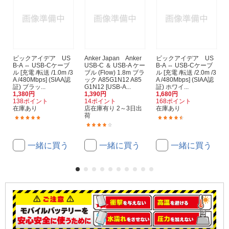
ビックアイデア US
Anker Japan Anker
ビックアイデア US
B-A ⇔ USB-Cケーブ
USB-C ＆ USB-A ケー
B-A ⇔ USB-Cケーブ
ル [充電 /転送 /1.0m /3
ブル (Flow) 1.8m ブラ
ル [充電 /転送 /2.0m /3
A /480Mbps] (SIAA認
ック A85G1N12 A85
A /480Mbps] (SIAA認
証) ブラッ...
G1N12 [USB-A...
証) ホワイ...
1,380円
1,390円
1,680円
138ポイント
14ポイント
168ポイント
在庫あり
店在庫有り 2～3日出
在庫あり
荷
(5)
(3)
(7)
一緒に買う
一緒に買う
一緒に買う