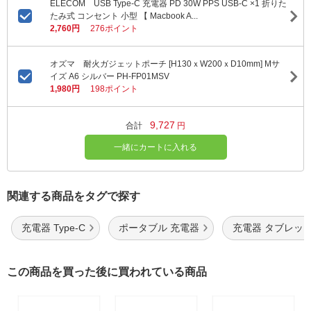
ELECOM USB Type-C 充電器 PD 30W PPS USB-C ×1 折りた
たみ式 コンセント 小型 【 Macbook A...
2,760円
276ポイント
オズマ 耐火ガジェットポーチ [H130ｘW200ｘD10mm] Mサ
イズ A6 シルバー PH-FP01MSV
1,980円
198ポイント
9,727
合計
円
一緒にカートに入れる
関連する商品をタグで探す
充電器 Type-C
ポータブル 充電器
充電器 タブレッ
この商品を買った後に買われている商品