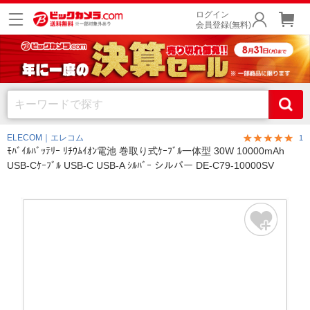
ログイン
会員登録(無料)
ELECOM｜エレコム
1
ﾓﾊﾞｲﾙﾊﾞｯﾃﾘｰ ﾘﾁｳﾑｲｵﾝ電池 巻取り式ｹｰﾌﾞﾙ一体型 30W 10000mAh
USB-Cｹｰﾌﾞﾙ USB-C USB-A ｼﾙﾊﾞｰ シルバー DE-C79-10000SV