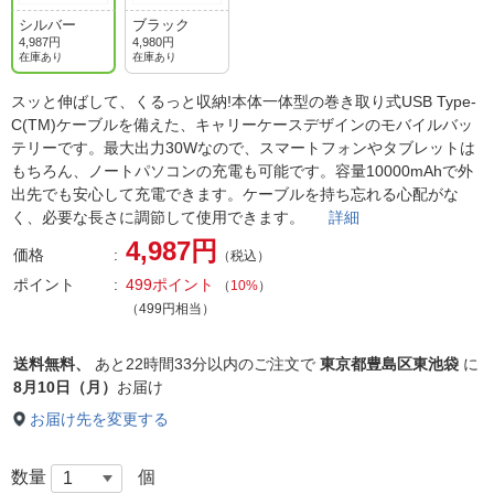
シルバー
ブラック
4,987円
4,980円
在庫あり
在庫あり
スッと伸ばして、くるっと収納!本体一体型の巻き取り式USB Type-
C(TM)ケーブルを備えた、キャリーケースデザインのモバイルバッ
テリーです。最大出力30Wなので、スマートフォンやタブレットは
もちろん、ノートパソコンの充電も可能です。容量10000mAhで外
出先でも安心して充電できます。ケーブルを持ち忘れる心配がな
く、必要な長さに調節して使用できます。
詳細
4,987円
価格
（税込）
ポイント
499ポイント
（
10%
）
（499円相当）
送料無料、
あと
22時間33分以内
のご注文で
東京都豊島区東池袋
に
8月10日（月）
お届け
お届け先を変更する
数量
個