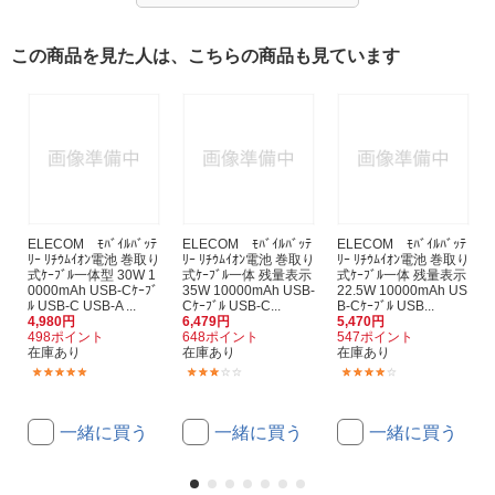
この商品を見た人は、こちらの商品も見ています
ELECOM ﾓﾊﾞｲﾙﾊﾞｯﾃ
ELECOM ﾓﾊﾞｲﾙﾊﾞｯﾃ
ELECOM ﾓﾊﾞｲﾙﾊﾞｯﾃ
ﾘｰ ﾘﾁｳﾑｲｵﾝ電池 巻取り
ﾘｰ ﾘﾁｳﾑｲｵﾝ電池 巻取り
ﾘｰ ﾘﾁｳﾑｲｵﾝ電池 巻取り
式ｹｰﾌﾞﾙ一体型 30W 1
式ｹｰﾌﾞﾙ一体 残量表示
式ｹｰﾌﾞﾙ一体 残量表示
0000mAh USB-Cｹｰﾌﾞ
35W 10000mAh USB-
22.5W 10000mAh US
ﾙ USB-C USB-A ...
Cｹｰﾌﾞﾙ USB-C...
B-Cｹｰﾌﾞﾙ USB...
4,980円
6,479円
5,470円
498ポイント
648ポイント
547ポイント
在庫あり
在庫あり
在庫あり
(1)
(1)
(1)
一緒に買う
一緒に買う
一緒に買う