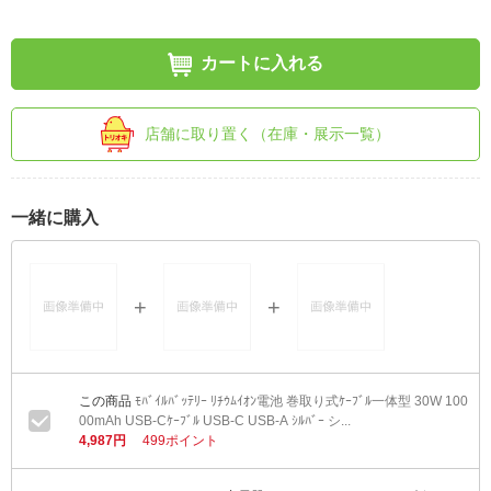
カートに入れる
店舗に取り置く（在庫・展示一覧）
一緒に購入
ﾓﾊﾞｲﾙﾊﾞｯﾃﾘｰ ﾘﾁｳﾑｲｵﾝ電池 巻取り式ｹｰﾌﾞﾙ一体型 30W 100
00mAh USB-Cｹｰﾌﾞﾙ USB-C USB-A ｼﾙﾊﾞｰ シ...
4,987円
499ポイント