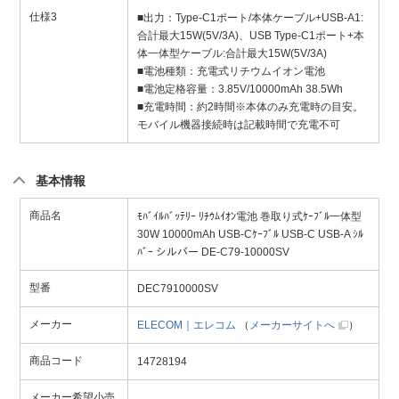
仕様3
■出力：Type-C1ポート/本体ケーブル+USB-A1:
合計最大15W(5V/3A)、USB Type-C1ポート+本
体一体型ケーブル:合計最大15W(5V/3A)
■電池種類：充電式リチウムイオン電池
■電池定格容量：3.85V/10000mAh 38.5Wh
■充電時間：約2時間※本体のみ充電時の目安。
モバイル機器接続時は記載時間で充電不可
基本情報
商品名
ﾓﾊﾞｲﾙﾊﾞｯﾃﾘｰ ﾘﾁｳﾑｲｵﾝ電池 巻取り式ｹｰﾌﾞﾙ一体型
30W 10000mAh USB-Cｹｰﾌﾞﾙ USB-C USB-A ｼﾙ
ﾊﾞｰ シルバー DE-C79-10000SV
型番
DEC7910000SV
メーカー
ELECOM｜エレコム
（
メーカーサイトへ
）
商品コード
14728194
メーカー希望小売