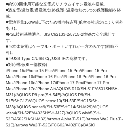
■約500回使用可能な充電式リチウムイオン電池を搭載。
■過充電/過放電/過電流/短絡保護+温度検知の5つの保護機能を搭
載。
■電池容量160Wh以下のため機内持込可(航空会社規定により例外
あり)。
■PSE技術基準適合、JIS C62133-2/8715-2準拠の安全設計で
す。
■※本体充電はケーブル・ポートいずれか一方のみです(同時不
可)。
■※USB Type-C/USB-CはUSB-IFの商標です。
■対応機種(※一部抜粋)
iPhone 15/iPhone 15 Plus/iPhone 15 Pro/iPhone 15 Pro
Max/iPhone 16/iPhone 16 Plus/iPhone 16 Pro/iPhone 16 Pro
Max/iPhone 16e/iPhone 17/iPhone 17 Pro/iPhone 17 Pro
Max/iPhone 17e/iPhone Air/AQUOS R10(SH-51F/A501SH/SH-
M31)/AQUOS R9 pro(SH-54E)/AQUOS R9(SH-
51E/SHG12)/AQUOS sense10(SH-53F/SHG15/SH-
M33)/AQUOS sense9(SH-53E/SHG14/SH-M29)/AQUOS
wish4(SH-52E/A402SH/SH-M27)/AQUOS wish5(SH-
52F/A502SH/SH-M32)/arrows Alpha(F-51F)/arrows We2 Plus(F-
51E)/arrows We2(F-52E/FCG02/A402FC)/BASIO