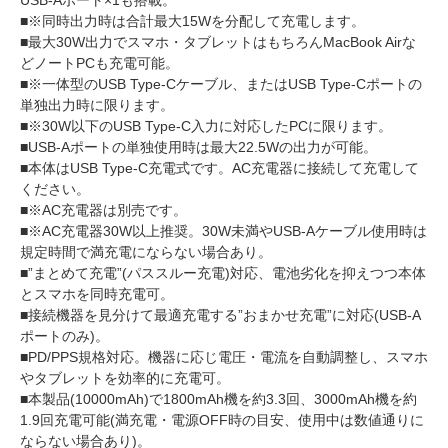
■※同時出力時は合計最大15Wを分配して充電します。
■最大30W出力でスマホ・タブレットはもちろんMacBook Airな
どノートPCも充電可能。
■※一体型のUSB Type-Cケーブル、またはUSB Type-Cポートの
単独出力時に限ります。
■※30W以下のUSB Type-C入力に対応したPCに限ります。
■USB-Aポートの単独使用時は最大22.5Wの出力が可能。
■本体はUSB Type-C充電式です。AC充電器に接続して充電して
ください。
■※AC充電器は別売です。
■※AC充電器30W以上推奨。30W未満やUSB-Aケーブル使用時は
規定時間で満充電にならない場合あり。
■”まとめて充電”(パススルー充電)対応、電池劣化を抑えつつ本体
とスマホを同時充電可。
■接続機器を見分けて最適充電する”おまかせ充電”に対応(USB-A
ポートのみ)。
■PD/PPS規格対応。機器に応じ電圧・電流を自動調整し、スマホ
やタブレットを効率的に充電可。
■本製品(10000mAh)で1800mAh機を約3.3回、3000mAh機を約
1.9回充電可能(満充電・電源OFF時の目安、使用中は数値通りに
ならない場合あり)。