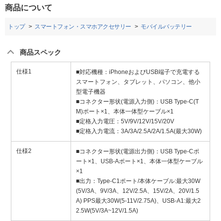
商品について
トップ
スマートフォン・スマホアクセサリー
モバイルバッテリー
商品スペック
仕様1
■対応機種：iPhoneおよびUSB端子で充電する
スマートフォン、タブレット、パソコン、他小
型電子機器
■コネクター形状(電源入力側)：USB Type-C(T
M)ポート×1、本体一体型ケーブル×1
■定格入力電圧：5V/9V/12V/15V/20V
■定格入力電流：3A/3A/2.5A/2A/1.5A(最大30W)
仕様2
■コネクター形状(電源出力側)：USB Type-Cポ
ート×1、USB-Aポート×1、本体一体型ケーブル
×1
■出力：Type-C1ポート/本体ケーブル:最大30W
(5V/3A、9V/3A、12V/2.5A、15V/2A、20V/1.5
A) PPS最大30W(5-11V/2.75A)、USB-A1:最大2
2.5W(5V/3A~12V/1.5A)