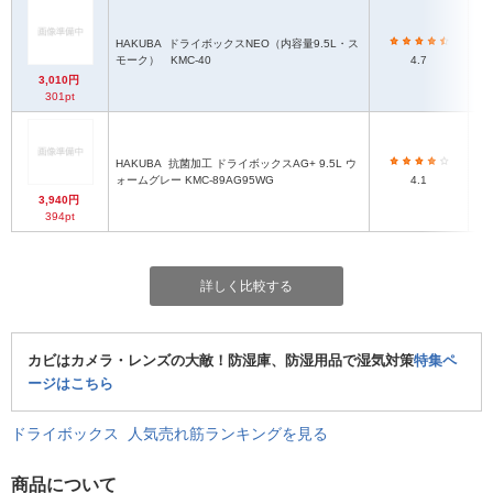
HAKUBA
ドライボックスNEO（内容量9.5L・ス
モーク） KMC-40
4.7
3,010円
301pt
HAKUBA
抗菌加工 ドライボックスAG+ 9.5L ウ
ォームグレー KMC-89AG95WG
4.1
3,940円
394pt
詳しく比較する
カビはカメラ・レンズの大敵！防湿庫、防湿用品で湿気対策
特集ペ
ージはこちら
ドライボックス 人気売れ筋ランキングを見る
商品について