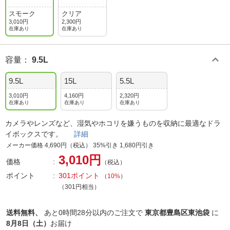
スモーク
クリア
3,010円
2,300円
在庫あり
在庫あり
容量
：
9.5L
9.5L
15L
5.5L
3,010円
4,160円
2,320円
在庫あり
在庫あり
在庫あり
カメラやレンズなど、湿気やホコリを嫌うものを収納に最適なドラ
イボックスです。
詳細
メーカー価格 4,690円（税込） 35%引き 1,680円引き
3,010円
価格
（税込）
ポイント
301ポイント
（
10%
）
（301円相当）
送料無料、
あと
0時間28分以内
のご注文で
東京都豊島区東池袋
に
8月8日（土）
お届け