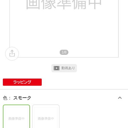
1/8
動画あり
色
：
スモーク