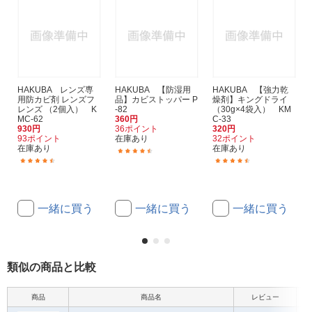
HAKUBA レンズ専
HAKUBA 【防湿用
HAKUBA 【強力乾
用防カビ剤 レンズフ
品】カビストッパー P
燥剤】キングドライ
レンズ （2個入） K
-82
（30g×4袋入） KM
MC-62
360円
C-33
930円
36ポイント
320円
93ポイント
在庫あり
32ポイント
在庫あり
在庫あり
(287)
(113)
(201)
一緒に買う
一緒に買う
一緒に買う
類似の商品と比較
商品
商品名
レビュー