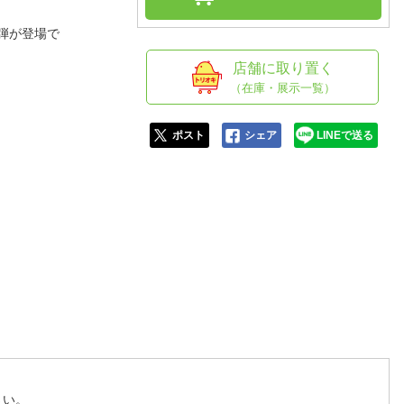
人窓口
0弾が登場で
R情報
店舗に取り置く
（在庫・展示一覧）
nglish / 中文
ポスト
シェア
LINEで送る
さい。