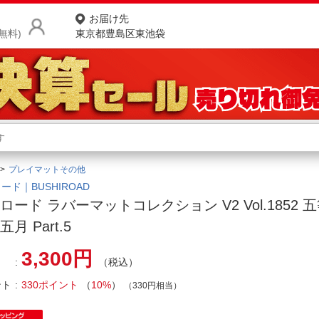
お届け先
無料)
東京都豊島区東池袋
商品をさがす
ランキングからさがす
ネ
プレイマットその他
カテゴリ一覧からさがす
ポ
ード｜BUSHIROAD
ロード ラバーマットコレクション V2 Vol.1852
店
月 Part.5
お
3,300円
（税込）
お客様サポート
ント
330ポイント
（
10%
）
（330円相当）
ご利用ガイド