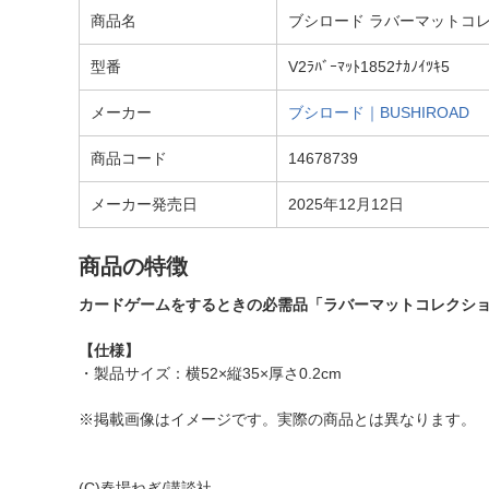
商品名
ブシロード ラバーマットコレクショ
型番
V2ﾗﾊﾞｰﾏｯﾄ1852ﾅｶﾉｲﾂｷ5
メーカー
ブシロード｜BUSHIROAD
商品コード
14678739
メーカー発売日
2025年12月12日
商品の特徴
カードゲームをするときの必需品「ラバーマットコレクション
【仕様】
・製品サイズ：横52×縦35×厚さ0.2cm
※掲載画像はイメージです。実際の商品とは異なります。
(C)春場ねぎ/講談社