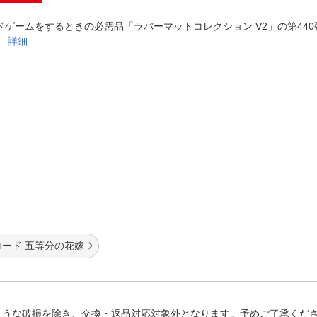
法
よくある質問・お問合せ
ドゲームをするときの必需品「ラバーマットコレクション V2」の第44
I
ご利用規約
！
詳細
E
ロード 五等分の花嫁
ような破損を除き、交換・返品対応対象外となります。予めご了承くだ