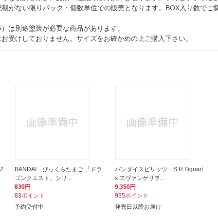
記載がない限りパック・個数単位での販売となります。BOX入り数でご
等）は別途塗装が必要な商品があります。
はお受けしておりません。サイズをお確かめの上ご購入下さい。
Z
BANDAI びっくらたまご 「ドラ
バンダイスピリッツ S.H.Figuart
ゴンクエスト」シリ...
s ヱヴァンゲリヲ...
830円
9,350円
83ポイント
935ポイント
予約受付中
発売日以降お届け