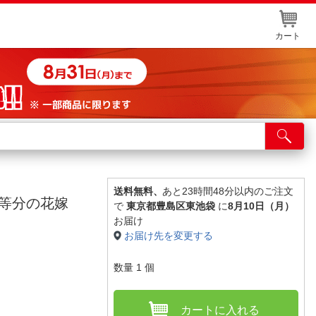
カート
店舗サービス
ット取り置き
イントカードWEB登録
送料無料、
あと23時間48分以内のご注文
 五等分の花嫁
で
東京都豊島区東池袋
に
8月10日（月）
舗情報・店舗一覧
お届け
お届け先を変更する
取り寄せ品入荷状況照会
数量
1
個
カートに入れる