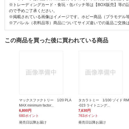
※トレーディングカード・食玩・缶バッチ等は【BOX販売】等の
ので予めご了承ください。
※掲載されている画像はイメージです。ホビー商品（プラモデル
※アパレル（衣料品等）商品についてサイズ違いでの返品ご交換
この商品を買った後に買われている商品
マックスファクトリー 1/20 PLA
タカラトミー 1/100 ゾイド RM
MAX minimum factor...
-023 ライトニング...
6,800円
7,630円
680ポイント
763ポイント
発売日以降お届け
発売日以降お届け