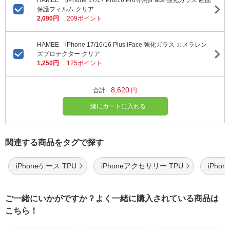
HAMEE [iPhone 17/17 Pro/16 Pro専用]iFace 強化ガラス 画面
保護フィルム クリア
2,090円
209ポイント
HAMEE iPhone 17/16/16 Plus iFace 強化ガラス カメラレン
ズプロテクター クリア
1,250円
125ポイント
8,620
合計
円
一緒にカートに入れる
関連する商品をタグで探す
iPhoneケース TPU
iPhoneアクセサリー TPU
iPho
ご一緒にいかがですか？よく一緒に購入されている商品は
こちら！