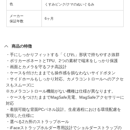
色
くすみピンク/クマのぬいぐるみ
メーカー
6ヶ月
保証年数
商品の特徴
・手にしっかりフィットする「くびれ」形状で持ちやすさ抜群
・ポリカーボネートとTPU、2つの素材で端末をしっかり保護
・画面とカメラを守るフチ高設計
・ケースを付けたままでも操作感を損なわないサイドボタン
・サイドホールもしっかり対応。カメラコントロールへのアクセ
スもスムーズに
※カメラコントロール機能がない機種は仕様が異なります。
・ケースをつけたままでMagSafe充電、MagSafeアクセサリーに
対応
・着脱可能な背面PCパネル設計。生産過程における環境配慮を
実現した仕様に
・選べる2カ所のストラップホール
・iFaceストラップホルダー専用設計でショルダーストラップの