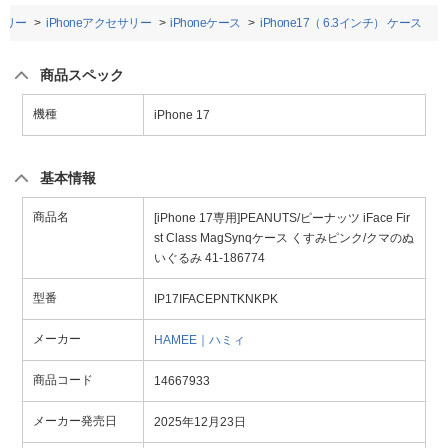
サリー
iPhoneアクセサリー
iPhoneケース
iPhone17（ 6.3インチ） ケース
商品スペック
機種
iPhone 17
基本情報
商品名
[iPhone 17専用]PEANUTS/ピーナッツ iFace Fir
st Class MagSynqケース くすみピンク/クマのぬ
いぐるみ 41-186774
型番
IP17IFACEPNTKNKPK
メーカー
HAMEE｜ハミィ
商品コード
14667933
メーカー発売日
2025年12月23日