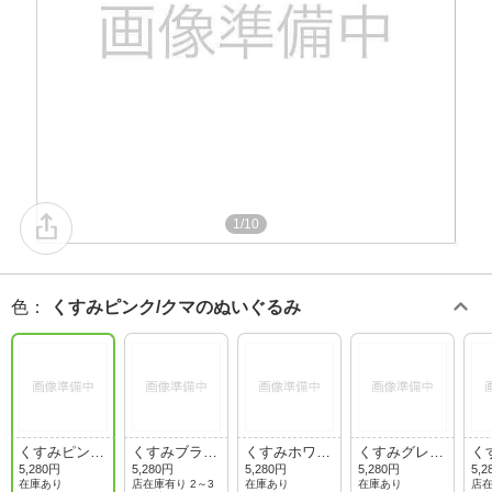
1/10
色
：
くすみピンク/クマのぬいぐるみ
くすみピン
くすみブラッ
くすみホワイ
くすみグレー
く
ク/クマのぬ
ク/ジョー・
ト/びっくり
ジュ/トース
ン
5,280円
5,280円
5,280円
5,280円
5,2
いぐるみ
クール
ト
在庫あり
店在庫有り 2～3
在庫あり
在庫あり
店在