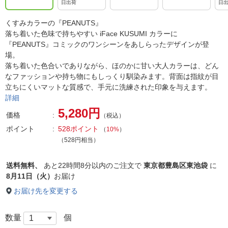
日出荷
日
くすみカラーの『PEANUTS』
落ち着いた色味で持ちやすい iFace KUSUMI カラーに
『PEANUTS』コミックのワンシーンをあしらったデザインが登
場。
落ち着いた色合いでありながら、ほのかに甘い大人カラーは、どん
なファッションや持ち物にもしっくり馴染みます。背面は指紋が目
立ちにくいマットな質感で、手元に洗練された印象を与えます。
詳細
5,280円
価格
（税込）
ポイント
528ポイント
（
10%
）
（528円相当）
送料無料、
あと
22時間8分以内
のご注文で
東京都豊島区東池袋
に
8月11日（火）
お届け
お届け先を変更する
数量
個