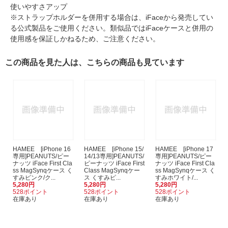
使いやすさアップ
※ストラップホルダーを併用する場合は、iFaceから発売してい
る公式製品をご使用ください。類似品ではiFaceケースと併用の
使用感を保証しかねるため、ご注意ください。
この商品を見た人は、こちらの商品も見ています
HAMEE [iPhone 16
HAMEE [iPhone 15/
HAMEE [iPhone 17
専用]PEANUTS/ピー
14/13専用]PEANUTS/
専用]PEANUTS/ピー
ナッツ iFace First Cla
ピーナッツ iFace First
ナッツ iFace First Cla
ss MagSynqケース く
Class MagSynqケー
ss MagSynqケース く
すみピンク/ク...
ス くすみピ...
すみホワイト/...
5,280円
5,280円
5,280円
528ポイント
528ポイント
528ポイント
在庫あり
在庫あり
在庫あり