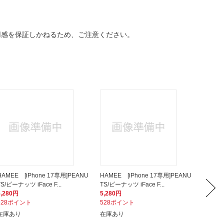
使用感を保証しかねるため、ご注意ください。
HAMEE [iPhone 17専用]PEANU
HAMEE [iPhone 17専用]PEANU
HAMEE
TS/ピーナッツ iFace F...
TS/ピーナッツ iFace F...
TS/ピーナ
5,280円
5,280円
5,280
528ポイント
528ポイント
528ポ
在庫あり
在庫あり
店在庫有