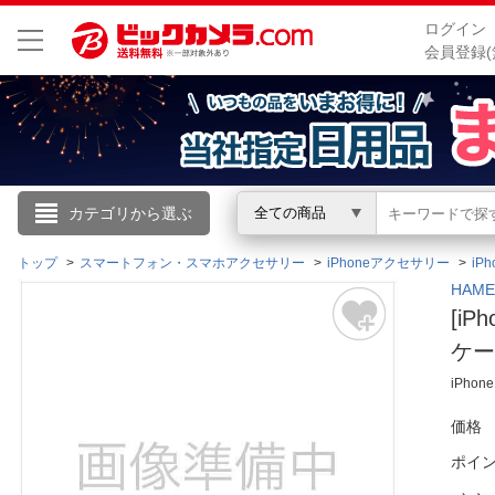
ログイン
会員登録(
こんにちは
カテゴリから選ぶ
全ての商品
ログイン
トップ
スマートフォン・スマホアクセサリー
iPhoneアクセサリー
iP
HAM
[iP
新規会員登録
ケース
iPho
会員メニュー
価格
お買いもの履歴
ポイ
閲覧履歴