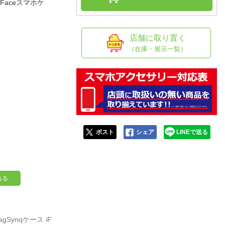
人窓口
Faceスマホケ
R情報
店舗に取り置く
（在庫・展示一覧）
nglish / 中文
ポスト
シェア
LINEで送る
れる
MagSynqケース iF