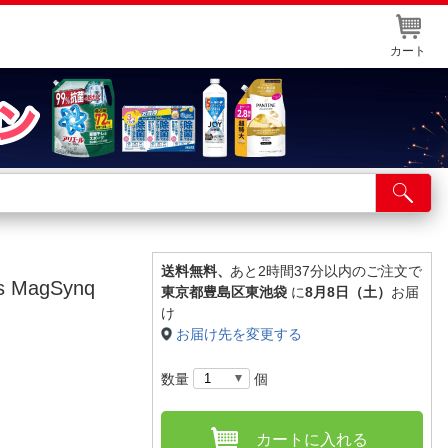
カート
店舗サービス
ット取り置き
イントカードWEB登録
送料無料、
あと2時間37分以内のご注文で
s MagSynq
東京都豊島区東池袋
に
8月8日（土）
お届
舗情報・店舗一覧
け
お届け先を変更する
取り寄せ品入荷状況照会
数量
個
カートに入れる