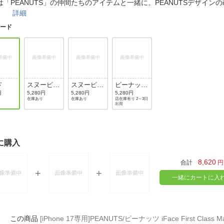
法
は「PEANUTS」の仲間たちのアイテムと一緒に。PEANUTSデザインのi
よくある質問・お問合せ
ス。
詳細
I
ご利用規約
ロード
E
ド
スヌーピー
スヌーピー
ピーナッ
&チャーリ
&チャーリ
ツ・ギャン
円
5,280円
5,280円
5,280円
在庫あり
在庫あり
店在庫有り 2～3日
ー・ブラウ
ー・ブラウ
グ/読書タ
出荷
ン/イエロ
ン/スタデ
イム
ー
ィ
に購入
8,620
合計
円
一緒にカートに入
[iPhone 17専用]PEANUTS/ピーナッツ iFace First Class 