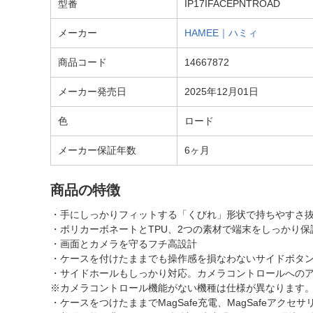
型番
IP17IFACEPNTROAD
メーカー
HAMEE｜ハミィ
商品コード
14667872
メーカー発売日
2025年12月01日
色
ロード
メーカー保証年数
6ヶ月
商品の特徴
・手にしっかりフィットする「くびれ」形状で持ちやすさ
・ポリカーボネートとTPU、2つの素材で端末をしっかり保
・画面とカメラを守るフチ高設計
・ケースを付けたままでも操作感を損なわないサイドボタ
・サイドホールもしっかり対応。カメラコントロールへの
※カメラコントロール機能がない機種は仕様が異なります
・ケースをつけたままでMagSafe充電、MagSafeアクセ