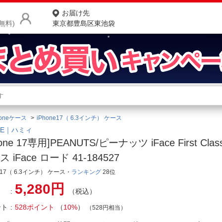
お届け先
無料)
東京都豊島区東池袋
商品をさがす
ランキングからさがす
ネ
honeケース
iPhone17（ 6.3インチ） ケース
カテゴリ一覧からさがす
ポ
EE｜ハミィ
hone 17専用]PEANUTS/ピーナッツ iFace First Clas
店
 iFace ロード 41-184527
お
ne17（ 6.3インチ） ケース・
ランキング
28位
お客様サポート
5,280円
（税込）
ント
528ポイント
（
10%
）
（528円相当）
ご利用ガイド