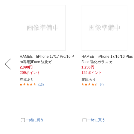
テリー 1
HAMEE [iPhone 17/17 Pro/16 P
HAMEE iPhone 17/16/16 Plus 
ro専用]iFace 強化ガ...
Face 強化ガラス カ...
2,090円
1,250円
209ポイント
125ポイント
在庫あり
在庫あり
(13)
(4)
一緒に買う
一緒に買う