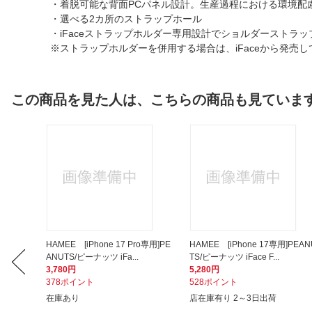
・着脱可能な背面PCパネル設計。生産過程における環境配
・選べる2カ所のストラップホール
・iFaceストラップホルダー専用設計でショルダーストラ
※ストラップホルダーを併用する場合は、iFaceから発売
この商品を見た人は、こちらの商品も見ていま
o専用]PE
HAMEE [iPhone 17 Pro専用]PE
HAMEE [iPhone 17専用]PEAN
ANUTS/ピーナッツ iFa...
TS/ピーナッツ iFace F...
3,780円
5,280円
378ポイント
528ポイント
在庫あり
店在庫有り 2～3日出荷