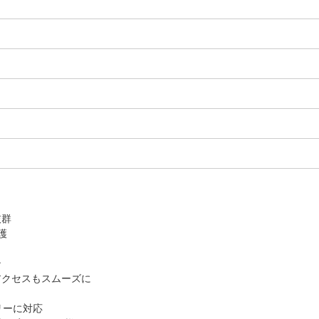
抜群
護
ン
アクセスもスムーズに
。
サリーに対応