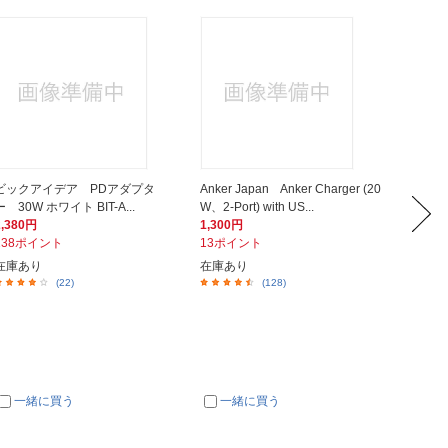
ビックアイデア PDアダプタ
Anker Japan Anker Charger (20
Anker 
ー 30W ホワイト BIT-A...
W、2-Port) with US...
ケーブル 
2,380円
1,300円
692円
238ポイント
13ポイント
7ポイ
在庫あり
在庫あり
在庫あ
(22)
(128)
一緒に買う
一緒に買う
一