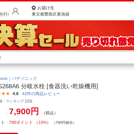
お届け先
無料)
東京都豊島区東池袋
商品をさがす
ランキングからさがす
ネ
カテゴリ一覧からさがす
ポ
asonic｜パナソニック
-S268A6 分岐水栓 [食器洗い乾燥機用]
店
4.8
42
件の商品レビュー
お
栓・
ランキング
12位
7,900円
お客様サポート
（税込）
ント
790ポイント
（
10%
）
（790円相当）
ご利用ガイド