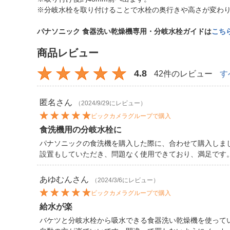
※分岐水栓を取り付けることで水栓の奥行きや高さが変わ
パナソニック 食器洗い乾燥機専用・分岐水栓ガイドは
こち
商品レビュー
4.8
42件のレビュー
す
匿名
さん
（2024/9/29にレビュー）
ビックカメラグループで購入
食洗機用の分岐水栓に
パナソニックの食洗機を購入した際に、合わせて購入しま
設置もしていただき、問題なく使用できており、満足です
あゆむん
さん
（2024/3/6にレビュー）
ビックカメラグループで購入
給水が楽
バケツと分岐水栓から吸水できる食器洗い乾燥機を使って