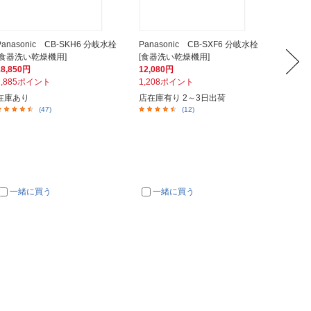
Panasonic CB-SKH6 分岐水栓
Panasonic CB-SXF6 分岐水栓
Panas
[食器洗い乾燥機用]
[食器洗い乾燥機用]
[食器洗
18,850円
12,080円
19,03
1,885ポイント
1,208ポイント
1,90
在庫あり
店在庫有り 2～3日出荷
在庫あ
(47)
(12)
一緒に買う
一緒に買う
一