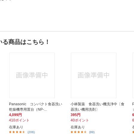
いる商品はこちら！
Panasonic コンパクト食器洗い
小林製薬 食器洗い機洗浄中〔食
乾燥機専用置台（NP-...
器洗い機用洗剤〕
4,099円
395円
410ポイント
40ポイント
在庫あり
在庫あり
(206)
(99)