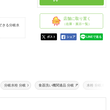
人窓口
R情報
店舗に取り置く
（在庫・展示一覧）
できる分岐水
nglish / 中文
ポスト
シェア
LINEで送る
分岐水栓 分岐
食器洗い機関連品 分岐
水栓 分岐水栓