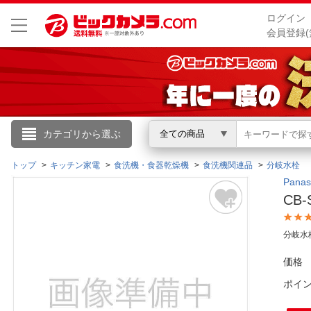
ログイン
会員登録(
こんにちは
カテゴリから選ぶ
全ての商品
ログイン
トップ
キッチン家電
食洗機・食器乾燥機
食洗機関連品
分岐水栓
Pan
CB
新規会員登録
分岐水
会員メニュー
価格
お買いもの履歴
ポイ
閲覧履歴