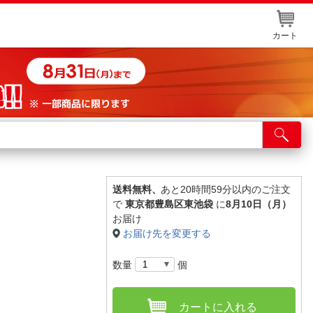
カート
店舗サービス
ット取り置き
イントカードWEB登録
送料無料、
あと20時間59分以内のご注文
で
東京都豊島区東池袋
に
8月10日（月）
舗情報・店舗一覧
お届け
お届け先を変更する
取り寄せ品入荷状況照会
数量
個
カートに入れる