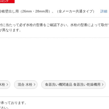
法
よくある質問・お問合せ
I
分岐壁出し用（26mm・28mm用）。（全メーカー共通タイプ）
詳細
ご利用規約
付に当たって必ず水栓の型番をご確認下さい。水栓の型番によって取付
が異なります。
E
水栓
混合 水栓
食器洗い機関連品 食器洗い乾燥機用
で承っております。
ださい。