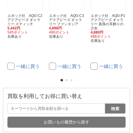
エポック社 AQG-C2
エポック社 AQG-C3
エポック社 AQG-P1
アクアビーズ ギャラ
アクアビーズ ギャラ
アクアビーズ ギャラ
リー スティッチ
リー ファンタジア
リー 真珠の耳飾りの
5,442円
4,898円
少女
545ポイント
490ポイント
4,880円
在庫あり
在庫あり
488ポイント
在庫あり
一緒に買う
一緒に買う
一緒に買う
買取を利用してお得に買い替え
検索
お買いもの履歴から探す