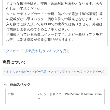
すような破損を除き、交換・返品対応対象外となります。あら
かじめご了承ください。
※トレーディングカード・食玩・缶バッチ等は【BOX販売】等
の記載がない限りパック・個数単位での販売となります。BOX
入り数でご購入頂いてもBOXでの出荷ではありません。外箱は
付属致しませんので予めご了承ください。
※掲載されている画像はイメージです。ホビー商品（プラモデ
ル等）は別途塗装が必要な商品があります。
アクアビーズ 人気売れ筋ランキングを見る
商品について
プ
おもちゃ・ホビー・ベビー用品
メイキングトイ・ビーズ
アクアビーズ
商品スペック
仕様1
パッケージサイズ： W285mm×H414mm×D68m
m