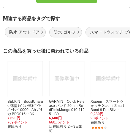
関連する商品をタグで探す
防水 アウトドア
防水 ゴルフ
スマートウォッチ ブル
この商品を買った後に買われている商品
BELKIN BoostCharg
GARMIN Quick Rele
Xiaomi スマートウ
e 薄型ﾏｸﾞﾈｯﾄ式ﾓﾊﾞｲﾙ
ase バンド 20mm Re
ォッチ Xiaomi Smart
ﾊﾞｯﾃﾘｰ10000mAh ﾌﾞﾗ
dPink/Mango 010-112
Band 9 Pro Silver
ｯｸ BPD015qcBK
51-B9
9,280円
7,690円
6,600円
93ポイント
769ポイント
660ポイント
在庫あり
在庫あり
店在庫有り 2～3日出
(14)
荷