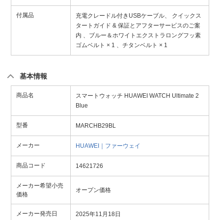
付属品
充電クレードル付きUSBケーブル、 クイックス
タートガイド & 保証とアフターサービスのご案
内 、ブルー＆ホワイトエクストラロングフッ素
ゴムベルト × 1 、チタンベルト × 1
基本情報
商品名
スマートウォッチ HUAWEI WATCH Ultimate 2
Blue
型番
MARCHB29BL
メーカー
HUAWEI｜ファーウェイ
商品コード
14621726
メーカー希望小売
オープン価格
価格
メーカー発売日
2025年11月18日