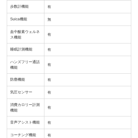
歩数計機能
有
Suica機能
無
血中酸素ウェルネ
有
ス機能
睡眠計測機能
有
ハンズフリー通話
有
機能
防塵機能
有
気圧センサー
有
消費カロリー計測
有
機能
音声アシスト機能
有
コーチング機能
有