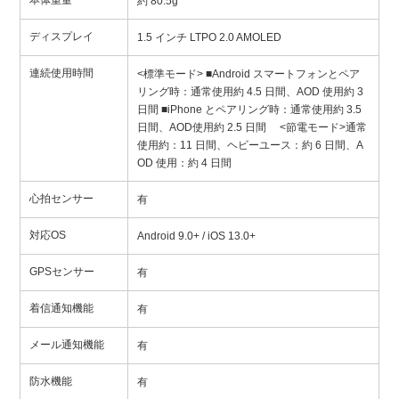
本体重量
約 80.5g
ディスプレイ
1.5 インチ LTPO 2.0 AMOLED
連続使用時間
<標準モード> ■Android スマートフォンとペア
リング時：通常使用約 4.5 日間、AOD 使用約 3
日間 ■iPhone とペアリング時：通常使用約 3.5
日間、AOD使用約 2.5 日間 <節電モード>通常
使用約：11 日間、ヘビーユース：約 6 日間、A
OD 使用：約 4 日間
心拍センサー
有
対応OS
Android 9.0+ / iOS 13.0+
GPSセンサー
有
着信通知機能
有
メール通知機能
有
防水機能
有