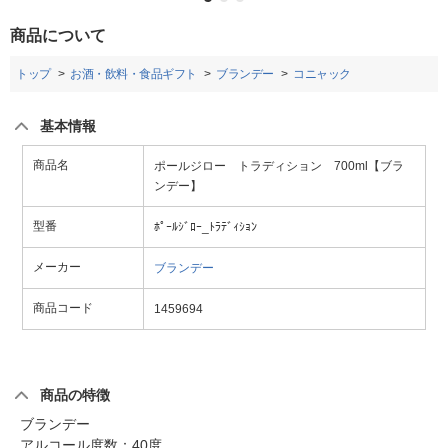
商品について
トップ
お酒・飲料・食品ギフト
ブランデー
コニャック
基本情報
商品名
ポールジロー トラディション 700ml【ブラ
ンデー】
型番
ﾎﾟｰﾙｼﾞﾛｰ_ﾄﾗﾃﾞｨｼｮﾝ
メーカー
ブランデー
商品コード
1459694
商品の特徴
ブランデー
アルコール度数：40度