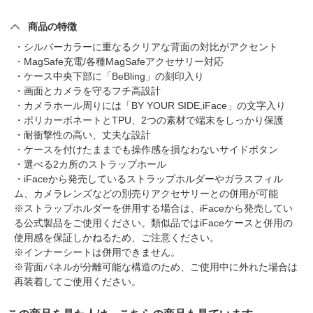
商品の特徴
・シルバーカラーに重なるクリアな背面の対比がアクセント
・MagSafe充電/各種MagSafeアクセサリー対応
・ケース中央下部に「BeBling」の刻印入り
・画面とカメラを守るフチ高設計
・カメラホール周りには「BY YOUR SIDE,iFace」の文字入り
・ポリカーボネートとTPU、2つの素材で端末をしっかり保護
・耐衝撃性の高い、丈夫な設計
・ケースを付けたままでも操作感を損なわないサイドボタン
・選べる2カ所のストラップホール
・iFaceから発売しているストラップホルダーやガラスフィル
ム、カメラレンズなどの別売りアクセサリーとの併用が可能
※ストラップホルダーを併用する場合は、iFaceから発売してい
る公式製品をご使用ください。類似品ではiFaceケースと併用の
使用感を保証しかねるため、ご注意ください。
※インナーシートは併用できません。
※背面パネルが分離可能な構造のため、ご使用中に外れた場合は
再装着してご使用ください。