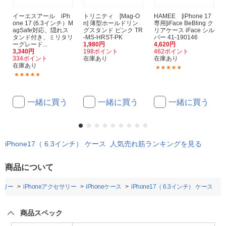
イーエスアール iPh
トリニティ [Mag-O
HAMEE [iPhone 17
one 17 (6.3インチ）M
n] 薄型ホールドリン
専用]iFace BeBling ク
agSafe対応、隠れス
グスタンド ピンク TR
リアケース iFace シル
タンド付き、ミリタリ
-MS-HRST-PK
バー 41-190146
ーグレード...
1,980円
4,620円
3,340円
198ポイント
462ポイント
334ポイント
在庫あり
在庫あり
在庫あり
(1)
(5)
一緒に買う
一緒に買う
一緒に買う
iPhone17（ 6.3インチ） ケース 人気売れ筋ランキングを見る
商品について
サリー
iPhoneアクセサリー
iPhoneケース
iPhone17（ 6.3インチ） ケース
商品スペック