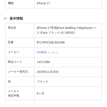
機種
iPhone 17
基本情報
商品名
[iPhone 17専用]iFace BeBling 2 MagSynqケー
ス iFace ブラック 41-186262
型番
IP17IFACEBLING2BK
メーカー
HAMEE｜ハミィ
商品コード
14571966
メーカー発売日
2025年11月20日
色
ブラック
メーカー
6ヶ月
保証年数