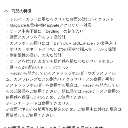
商品の特徴
・シルバーカラーに重なるクリアな背面の対比がアクセント
・MagSafe充電/各種MagSafeアクセサリー対応
・ケース中央下部に「BeBling」の刻印入り
・画面とカメラを守るフチ高設計
・カメラホール周りには「BY YOUR SIDE,iFace」の文字入り
・ポリカーボネートとTPU、2つの素材で端末をしっかり保護
・耐衝撃性の高い、丈夫な設計
・ケースを付けたままでも操作感を損なわないサイドボタン
・選べる2カ所のストラップホール
・iFaceから発売しているストラップホルダーやガラスフィル
ム、カメラレンズなどの別売りアクセサリーとの併用が可能
※ストラップホルダーを併用する場合は、iFaceから発売してい
る公式製品をご使用ください。類似品ではiFaceケースと併用の
使用感を保証しかねるため、ご注意ください。
※インナーシートは併用できません。
※背面パネルが分離可能な構造のため、ご使用中に外れた場合は
再装着してご使用ください。