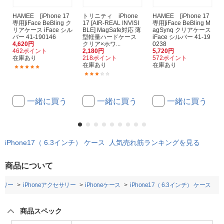
HAMEE [iPhone 17
トリニティ iPhone
HAMEE [iPhone 17
専用]iFace BeBling ク
17 [AIR-REAL INVISI
専用]iFace BeBling M
リアケース iFace シル
BLE] MagSafe対応 薄
agSynq クリアケース
バー 41-190146
型軽量ハードケース
iFace シルバー 41-19
4,620円
クリア×ホワ...
0238
462ポイント
2,180円
5,720円
在庫あり
218ポイント
572ポイント
在庫あり
在庫あり
(1)
(2)
一緒に買う
一緒に買う
一緒に買う
iPhone17（ 6.3インチ） ケース 人気売れ筋ランキングを見る
商品について
サリー
iPhoneアクセサリー
iPhoneケース
iPhone17（ 6.3インチ） ケース
商品スペック