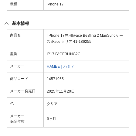
機種
iPhone 17
基本情報
商品名
[iPhone 17専用]iFace BeBling 2 MagSynqケー
ス iFace クリア 41-186255
型番
IP17IFACEBLING2CL
メーカー
HAMEE｜ハミィ
商品コード
14571965
メーカー発売日
2025年11月20日
色
クリア
メーカー
6ヶ月
保証年数