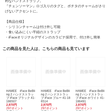
利なハンドストラップ。
『チェンソーマン』ロゴ入りのタグと、ポチタのチャームがさり
げないアクセントに。
【商品仕様】
・シリコンチャームは付け外し可能
・食い込みにくい平紐のストラップ
・iFaceオリジナルデザインのカラビナ採用で、付け外し簡単
この商品を見た人は、こちらの商品も見ています
HAMEE iFace BeBli
HAMEE iFace BeBli
HAMEE iFace BeBli
ng 2 ハンドストラッ
ng 2 ハンドストラッ
ng 2 ハンドストラッ
プ iFace ブラック 41-
プ iFace ブルー 41-18
プ iFace ホワイト 41-
186507
6514
186491
2,970円
2,970円
2,970円
297ポイント
297ポイント
297ポイント