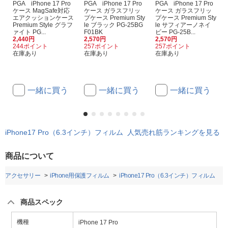
PGA iPhone 17 Pro
PGA iPhone 17 Pro
PGA iPhone 17 Pro
ケース MagSafe対応
ケース ガラスフリッ
ケース ガラスフリッ
エアクッションケース
プケース Premium Sty
プケース Premium Sty
Premium Style グラフ
le ブラック PG-25BG
le サフィアーノネイ
ァイト PG...
F01BK
ビー PG-25B...
2,440円
2,570円
2,570円
244ポイント
257ポイント
257ポイント
在庫あり
在庫あり
在庫あり
一緒に買う
一緒に買う
一緒に買う
iPhone17 Pro（6.3インチ）フィルム 人気売れ筋ランキングを見る
商品について
honeアクセサリー
iPhone用保護フィルム
iPhone17 Pro（6.3インチ）フィルム
商品スペック
機種
iPhone 17 Pro