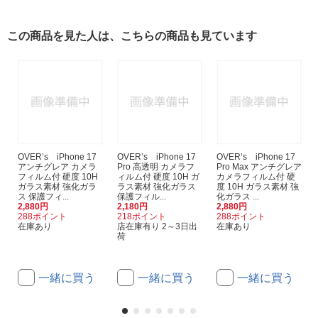
この商品を見た人は、こちらの商品も見ています
OVER’s iPhone 17
OVER’s iPhone 17
OVER’s iPhone 17
アンチグレア カメラ
Pro 高透明 カメラフ
Pro Max アンチグレア
フィルム付 硬度 10H
ィルム付 硬度 10H ガ
カメラフィルム付 硬
ガラス素材 強化ガラ
ラス素材 強化ガラス
度 10H ガラス素材 強
ス 保護フィ...
保護フィル...
化ガラス ...
2,880円
2,180円
2,880円
288ポイント
218ポイント
288ポイント
在庫あり
店在庫有り 2～3日出
在庫あり
荷
一緒に買う
一緒に買う
一緒に買う