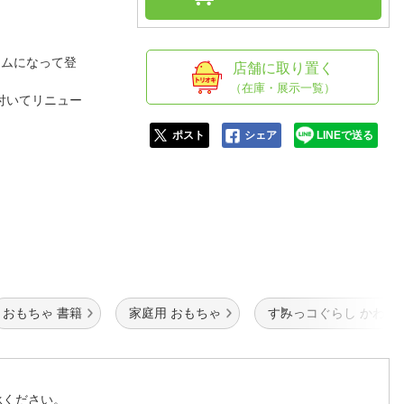
人窓口
R情報
ームになって登
店舗に取り置く
（在庫・展示一覧）
付いてリニュー
nglish / 中文
ポスト
シェア
LINEで送る
おもちゃ 書籍
家庭用 おもちゃ
すみっコぐらし かわい
承ください。