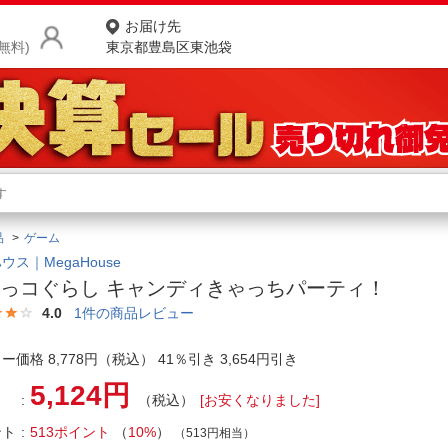
お届け先
無料)
東京都豊島区東池袋
商品をさがす
ランキングからさがす
ネ
品
ゲーム
カテゴリ一覧からさがす
ポ
ウス｜MegaHouse
っコぐらし キャンディきゃっちパーティ！
店
4.0
1
件の商品レビュー
お
ー価格 8,778円（税込） 41％引き 3,654円引き
お客様サポート
5,124円
（税込）
[お安くなりました]
ご利用ガイド
ント
513ポイント
（
10%
）
（513円相当）