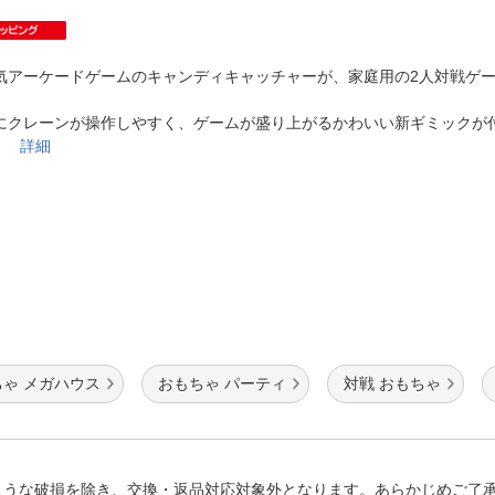
法
よくある質問・お問合せ
I
ご利用規約
気アーケードゲームのキャンディキャッチャーが、家庭用の2人対戦ゲ
にクレーンが操作しやすく、ゲームが盛り上がるかわいい新ギミックが
ル♪
詳細
E
ゃ メガハウス
おもちゃ パーティ
対戦 おもちゃ
ような破損を除き、交換・返品対応対象外となります。あらかじめご了