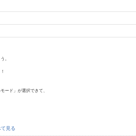
もう。
！
出！
いモード」が選択できて、
べて見る