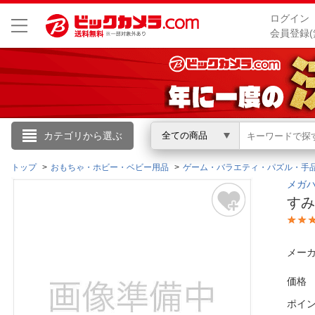
ログイン
会員登録(
こんにちは
カテゴリから選ぶ
全ての商品
ログイン
トップ
おもちゃ・ホビー・ベビー用品
ゲーム・バラエティ・パズル・手
メガハ
すみ
新規会員登録
会員メニュー
メーカ
お買いもの履歴
価格
ポイ
閲覧履歴