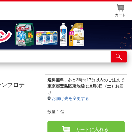
カート
店舗サービス
ット取り置き
イントカードWEB登録
送料無料、
あと3時間17分以内のご注文で
スクリーンプロテ
東京都豊島区東池袋
に
8月8日（土）
お届
舗情報・店舗一覧
け
お届け先を変更する
取り寄せ品入荷状況照会
数量
1
個
カートに入れる