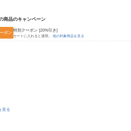
法
よくある質問・お問合せ
I
ご利用規約
の商品のキャンペーン
特別クーポン [20%引き]
ーポン
カートに入れると適用。
他の対象商品を見る
E
グを見る