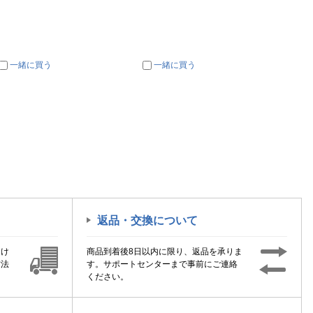
一緒に買う
一緒に買う
一
返品・交換について
届け
商品到着後8日以内に限り、返品を承りま
方法
す。サポートセンターまで事前にご連絡
ください。