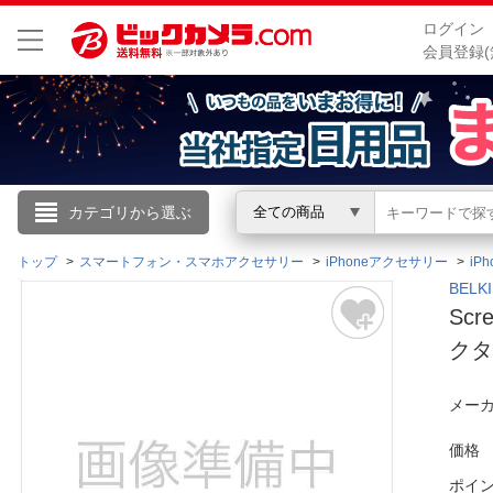
ログイン
会員登録(
こんにちは
カテゴリから選ぶ
全ての商品
ログイン
トップ
スマートフォン・スマホアクセサリー
iPhoneアクセサリー
iP
BEL
Scr
新規会員登録
クタ
会員メニュー
メーカ
お買いもの履歴
価格
閲覧履歴
ポイ