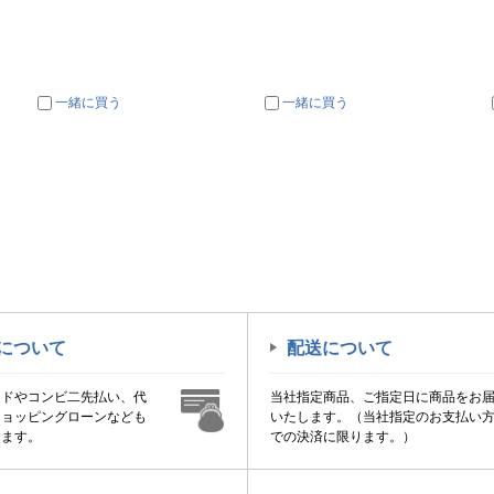
一緒に買う
一緒に買う
について
配送について
ードやコンビ二先払い、代
当社指定商品、ご指定日に商品をお
ショッピングローンなども
いたします。（当社指定のお支払い
けます。
での決済に限ります。）