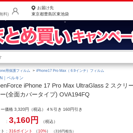
お届け先
無料)
東京都豊島区東池袋
商品をさがす
ランキングからさがす
ネ
hone用保護フィルム
iPhone17 Pro Max（ 6.9インチ）フィルム
カテゴリ一覧からさがす
ポ
KIN｜ベルキン
eenForce iPhone 17 Pro Max UltraGlass 2 
店
ー(全面カバータイプ) OVA194FQ
お
ー価格 3,320円（税込） 4％引き 160円引き
お客様サポート
3,160円
（税込）
ご利用ガイド
ント
316ポイント
（
10%
）
（316円相当）