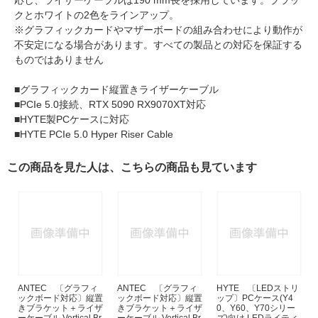
応し、ライザーケーブルは190 mm長を採用しています。ブラッ
クとホワイトの2色をラインアップ。
※グラフィックカードやマザーボードの組み合わせにより動作が
不安定になる場合があります。すべての製品との対応を保証する
ものではありません
■グラフィックカード縦置きライザーケーブル
■PCIe 5.0接続、RTX 5090 RX9070XT対応
■HYTE製PCケースに対応
■HYTE PCIe 5.0 Hyper Riser Cable
この商品を見た人は、こちらの商品も見ています
ANTEC 〔グラフィ
ANTEC 〔グラフィ
HYTE 〔LEDストリ
ックボード対応〕縦置
ックボード対応〕縦置
ップ〕PCケース(Y4
きブラケット＋ライザ
きブラケット＋ライザ
0、Y60、Y70シリー