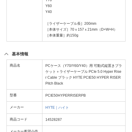
Y70
Y60
Y40
［ライザーケーブル長］200mm
［本体サイズ］70ｘ157ｘ21mm（D×W×H）
［本体重量］約150g
基本情報
商品名
PCケース（Y70/Y60/Y40）用 可動式縦置きブラ
ケット＋ライザーケーブル PCIe 5.0 Hyper Rise
r Cable ブラック HYTE PCIE50 HYPER RISER
Pitch Black
型番
PCIE50HYPERRISERPB
メーカー
HYTE｜ハイト
商品コード
14528287
メーカー希望小売