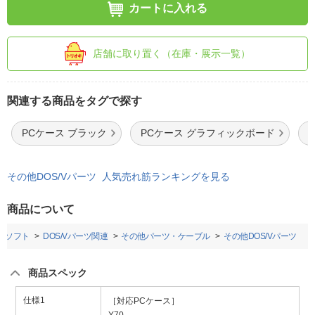
カートに入れる
店舗に取り置く（在庫・展示一覧）
関連する商品をタグで探す
PCケース ブラック
PCケース グラフィックボード
その他DOS/Vパーツ 人気売れ筋ランキングを見る
商品について
Cソフト
DOS/Vパーツ関連
その他パーツ・ケーブル
その他DOS/Vパーツ
商品スペック
仕様1
［対応PCケース］