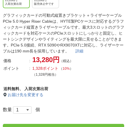
13,280円
13,280円
入荷次第出荷
販売休止中です
グラフィックカードの可動式縦置きブラケット＋ライザーケーブル
PCIe 5.0 Hyper Riser Cableは、HYTE製PCケースに対応するグラフ
ィックカード縦置きライザーケーブルです。最大3スロットのグラフ
ィックカードを対応ケースのPCIeスロットにしっかりと固定し、ヒ
ートシンクデザインやライティングを最大限に見せることができま
す。PCIe 5.0接続、RTX 5090やRX9070XTに対応し、ライザーケー
ブルは190 mm長を採用しています。
詳細
13,280円
価格
（税込）
ポイント
1,328ポイント
（
10%
）
（1,328円相当）
送料無料、
入荷次第出荷
お届け先を変更する
数量
個