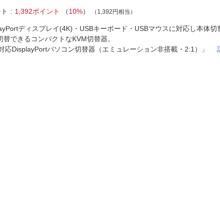
法
よくある質問・お問合せ
ント
1,392ポイント
（
10%
）
（1,392円相当）
I
ご利用規約
playPortディスプレイ(4K)・USBキーボード・USBマウスに対応し本
切替できるコンパクトなKVM切替器。
K対応DisplayPortパソコン切替器（エミュレーション非搭載・2:1）」
E