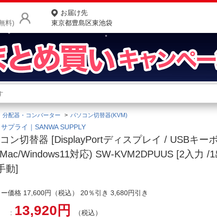
お届け先
無料)
東京都豊島区東池袋
商品をさがす
ランキングからさがす
ネ
・分配器・コンバーター
パソコン切替器(KVM)
カテゴリ一覧からさがす
ポ
サプライ｜SANWA SUPPLY
コン切替器 [DisplayPortディスプレイ / USBキ
店
(Mac/Windows11対応) SW-KVM2DPUUS [2入力 /
お
手動]
お客様サポート
ー価格 17,600円（税込） 20％引き 3,680円引き
ご利用ガイド
13,920円
（税込）