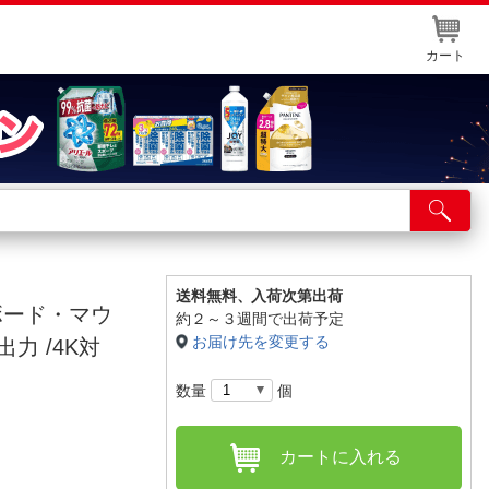
カート
店舗サービス
ット取り置き
イントカードWEB登録
送料無料、
入荷次第出荷
ーボード・マウ
約２～３週間で出荷予定
舗情報・店舗一覧
お届け先を変更する
1出力 /4K対
取り寄せ品入荷状況照会
数量
個
カートに入れる