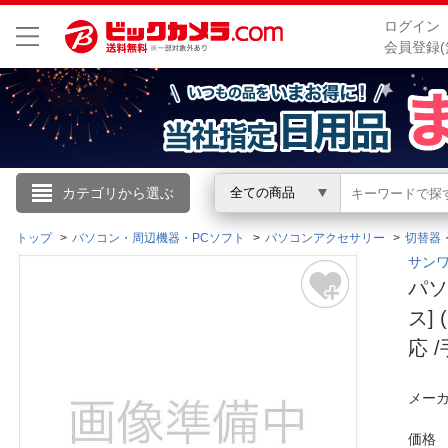
ログイン
会員登録(
こんにちは
カテゴリから選ぶ
全ての商品
ログイン
トップ
パソコン・周辺機器・PCソフト
パソコンアクセサリー
切替器
サンワ
パソ
新規会員登録
ス] 
応 /
会員メニュー
お買いもの履歴
メーカ
閲覧履歴
価格