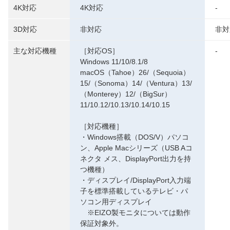
4K対応
4K対応
-
3D対応
非対応
非対
主な対応機種
［対応OS］
-
Windows 11/10/8.1/8
macOS（Tahoe）26/（Sequoia）
15/（Sonoma）14/（Ventura）13/
（Monterey）12/（BigSur）
11/10.12/10.13/10.14/10.15
［対応機種］
・Windows搭載（DOS/V）パソコ
ン、Apple Macシリーズ（USB Aコ
ネクタ メス、DisplayPort出力を持
つ機種）
・ディスプレイ/DisplayPort入力端
子を標準搭載しているテレビ・パ
ソコン用ディスプレイ
※EIZO製モニタについては動作
保証対象外。