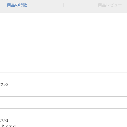
商品の特徴
商品レビュー
メス×2
メス×1
クタメス×1