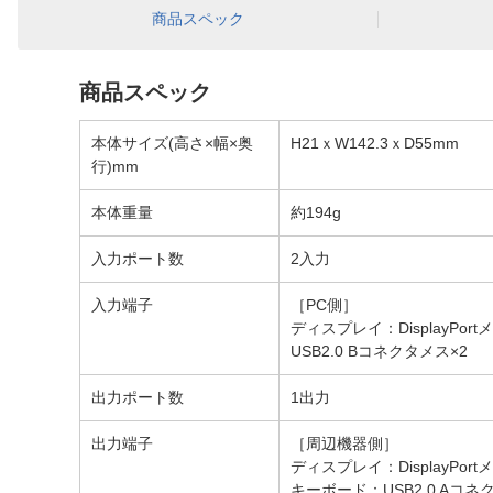
商品スペック
商品スペック
本体サイズ(高さ×幅×奥
H21ｘW142.3ｘD55mm
行)mm
本体重量
約194g
入力ポート数
2入力
入力端子
［PC側］
ディスプレイ：DisplayPort
USB2.0 Bコネクタメス×2
出力ポート数
1出力
出力端子
［周辺機器側］
ディスプレイ：DisplayPort
キーボード：USB2.0 Aコネ