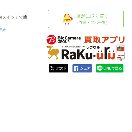
人窓口
R情報
店舗に取り置く
体切替スイッチで簡
（在庫・展示一覧）
詳細
nglish / 中文
ポスト
シェア
LINEで送る