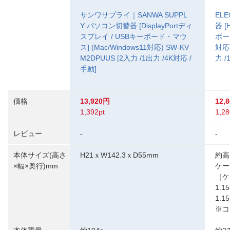
サンワサプライ｜SANWA SUPPL
EL
Y パソコン切替器 [DisplayPortディ
器 
スプレイ / USBキーボード・マウ
ボード
ス] (Mac/Windows11対応) SW-KV
対応)
M2DPUUS [2入力 /1出力 /4K対応 /
力 /
手動]
価格
13,920円
12,
1,392pt
1,28
レビュー
-
-
本体サイズ(高さ
H21ｘW142.3ｘD55mm
約高
×幅×奥行)mm
ケー
［ケ
1.
1.
※コ