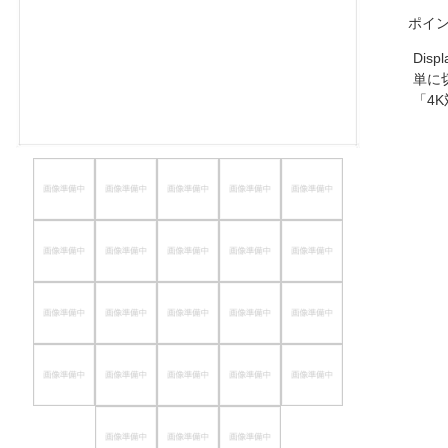
ポイ
ほしいもの
Dis
お知らせ
単に
「4