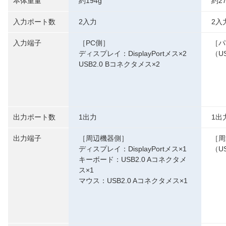
本体重量
約194g
約2
入力ポート数
2入力
2入
入力端子
［PC側］
［パ
ディスプレイ：DisplayPortメス×2
（U
USB2.0 Bコネクタメス×2
出力ポート数
1出力
1出
出力端子
［周辺機器側］
［周
ディスプレイ：DisplayPortメス×1
（U
キーボード：USB2.0 Aコネクタメ
ス×1
マウス：USB2.0 Aコネクタメス×1