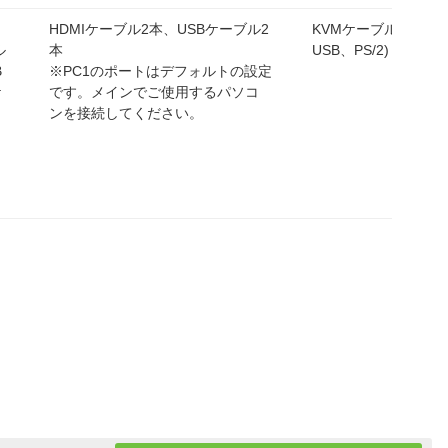
HDMIケーブル2本、USBケーブル2
KVMケーブル(SPHD
ル
本
USB、PS/2) 約1.0m 
B
※PC1のポートはデフォルトの設定
ケ
です。メインでご使用するパソコ
ンを接続してください。