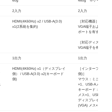
60g
460g ※ケーブル含
2入力
2入力
HDMI(4K60Hz) x2 / USB-A(3.0)
［対応機器］
x1(2系統を集約)
VGA端子およびUSB-
ポートを有するパソ
［対応ディスプレイ
VGA端子を有するも
1出力
1出力
HDMI(4K60Hz) x1（ディスプレイ
［インターフェース(
メ
側） / USB-A(3.0) x2(キーボード
側)］
側)
マウス：ミニDIN6ピン
ス
×1、USB-Aメス×1
キーボード：ミニDIN6
メス×1、USB-Aメス×
ディスプレイ：D-Sub
(VGA) メス×1