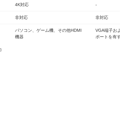
4K対応
-
非対応
非対応
パソコン、ゲーム機、その他HDMI
VGA端子およびUSB-
機器
ポートを有するパソ
力