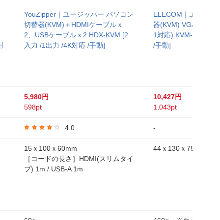
YouZipper｜ユージッパー パソコン
ELECOM｜エレコム
切替器(KVM)＋HDMIケーブルｘ
器(KVM) VGA対応 (Ma
2、USBケーブルｘ2 HDX-KVM [2
1対応) KVM-NVXSN2
対
入力 /1出力 /4K対応 /手動]
/手動]
5,980円
10,427円
598pt
1,043pt
4.0
-
15ｘ100ｘ60mm
44ｘ130ｘ75mm
［コードの長さ］HDMI(スリムタイ
プ) 1m / USB-A 1m