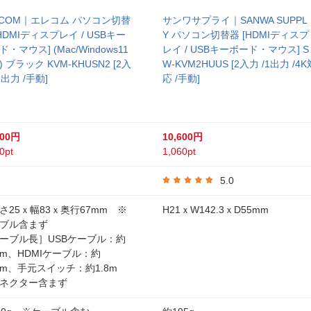
ECOM｜エレコム パソコン切替
サンワサプライ｜SANWA SUPPL
[HDMIディスプレイ / USBキー
Y パソコン切替器 [HDMIディスプ
・マウス] (Mac/Windows11
レイ / USBキーボード・マウス] S
 ブラック KVM-KHUSN2 [2入
W-KVM2HUUS [2入力 /1出力 /4K
1出力 /手動]
応 /手動]
800円
10,600円
0pt
1,060pt
5.0
さ25ｘ幅83ｘ奥行67mm ※
H21ｘW142.3ｘD55mm
ブル含まず
ーブル長］USBケーブル：約
15m、HDMIケーブル：約
15m、手元スイッチ：約1.8m
ネクター含まず