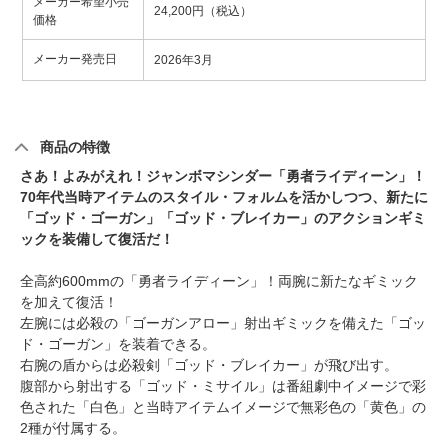
メーカー希望小売
24,200円（税込）
価格
メーカー発売日
2026年3月
商品の特徴
さあ！よみがえれ！ジャンボマシンダー「勇者ライディーン」！
70年代当時アイテムのスタイル・フォルムを活かしつつ、新たに
「ゴッド・ゴーガン」「ゴッド・ブレイカー」のアクションギミ
ックを装備して復活だ！
全高約600mmの「勇者ライディーン」！両腕に新たなギミック
を加えて復活！
左腕には必殺の「ゴーガンアロー」射出ギミックを備えた「ゴッ
ド・ゴーガン」を装着できる。
右腕の盾からは必殺剣「ゴッド・ブレイカー」が飛び出す。
腹部から射出する「ゴッド・ミサイル」は番組劇中イメージで彩
色された「白色」と当時アイテムイメージで無彩色の「黄色」の
2種が付属する。