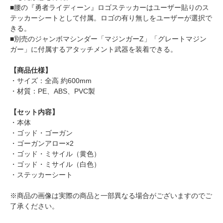
■腰の『勇者ライディーン』ロゴステッカーはユーザー貼りのス
テッカーシートとして付属。ロゴの有り無しをユーザーが選択で
きる。
■別売のジャンボマシンダー「マジンガーZ」「グレートマジン
ガー」に付属するアタッチメント武器を装着できる。
【商品仕様】
・サイズ：全高 約600mm
・材質：PE、ABS、PVC製
【セット内容】
・本体
・ゴッド・ゴーガン
・ゴーガンアロー×2
・ゴッド・ミサイル（黄色）
・ゴッド・ミサイル（白色）
・ステッカーシート
※商品の画像は実際の商品と一部異なる場合がございますのでご
了承ください。