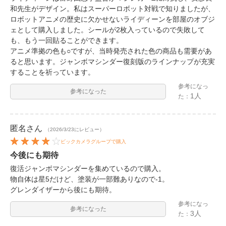
和先生がデザイン。私はスーパーロボット対戦で知りましたが、
ロボットアニメの歴史に欠かせないライディーンを部屋のオブジ
ェとして購入しました。シールが2枚入っているので失敗して
も、もう一回貼ることができます。
アニメ準拠の色も○ですが、当時発売された色の商品も需要があ
ると思います。ジャンボマシンダー復刻版のラインナップが充実
することを祈っています。
参考になっ
参考になった
1人
た：
匿名
さん
（2026/3/23にレビュー）
ビックカメラグループで購入
今後にも期待
復活ジャンボマシンダーを集めているので購入。
物自体は星5だけど、塗装が一部難ありなので-1。
グレンダイザーから後にも期待。
参考になっ
参考になった
3人
た：