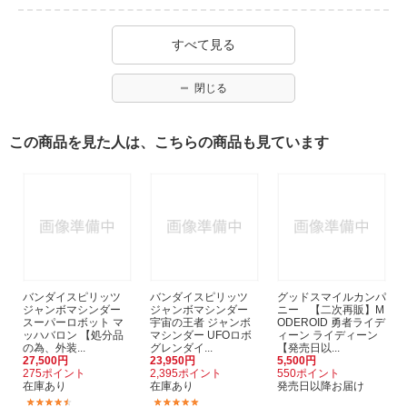
すべて見る
閉じる
この商品を見た人は、こちらの商品も見ています
バンダイスピリッツ
バンダイスピリッツ
グッドスマイルカンパ
ジャンボマシンダー
ジャンボマシンダー
ニー 【二次再販】M
スーパーロボット マ
宇宙の王者 ジャンボ
ODEROID 勇者ライデ
ッハバロン 【処分品
マシンダー UFOロボ
ィーン ライディーン
の為、外装...
グレンダイ...
【発売日以...
27,500円
23,950円
5,500円
275ポイント
2,395ポイント
550ポイント
在庫あり
在庫あり
発売日以降お届け
(3)
(2)