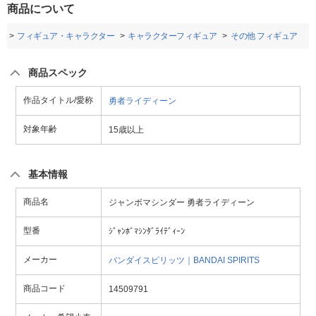
商品について
品
フィギュア・キャラクター
キャラクターフィギュア
その他 フィギュア
商品スペック
作品タイトル/愛称
勇者ライディーン
対象年齢
15歳以上
基本情報
商品名
ジャンボマシンダー 勇者ライディーン
型番
ｼﾞｬﾝﾎﾞﾏｼﾝﾀﾞﾗｲﾃﾞｨｰﾝ
メーカー
バンダイスピリッツ｜BANDAI SPIRITS
商品コード
14509791