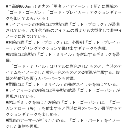
■全高約600mm！迫力の「勇者ライディーン」！新たに両腕の
「ゴッド・ゴーガン」「ゴッド・ブレイカー」アクションギミッ
クを加えてよみがえる！
■ライディーンの右腕には大型の盾「ゴッド・ブロック」が装着
されている。70年代当時のアイテムの盾よりも大型化して劇中イ
メージに近づけている。
■右腕の盾「ゴッド・ブロック」は、必殺剣「ゴッド・ブレイカ
ー」がスプリングアクションで飛び出すギミックを内蔵。
■腹部には鳥型の「ゴッド・ミサイル」を射出するギミックを装
備。
「ゴッド・ミサイル」はリアルに彩色されたものと、当時のア
イテムをイメージした黄色一色のものとの2種類が付属する。腹
部の発射孔を覆うカバーパーツも付属。
■背面には「ゴッド・ミサイル」の発射スイッチを備えている。
■ライディーンの左腕には弓矢型の武装「ゴッド・ゴーガン」が
再現されている。
■射出ギミックを備えた左腕の「ゴッド・ゴーガン」は、「ゴー
ガンアロー（矢）」を射出すると同時に弓のパーツが展開するア
クションギミックを楽しめる。
■両肩のアーマーが折りたためる。「ゴッド・バード」をイメー
ジした形態を再現。