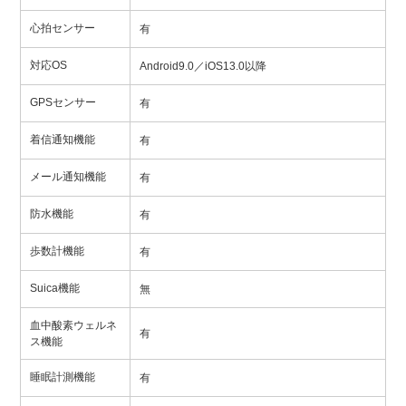
心拍センサー
有
対応OS
Android9.0／iOS13.0以降
GPSセンサー
有
着信通知機能
有
メール通知機能
有
防水機能
有
歩数計機能
有
Suica機能
無
血中酸素ウェルネ
有
ス機能
睡眠計測機能
有