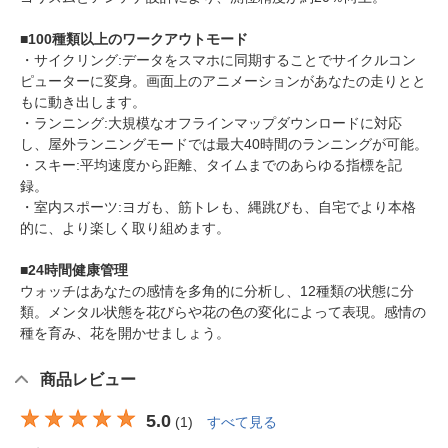
■100種類以上のワークアウトモード
・サイクリング:データをスマホに同期することでサイクルコン
ピューターに変身。画面上のアニメーションがあなたの走りとと
もに動き出します。
・ランニング:大規模なオフラインマップダウンロードに対応
し、屋外ランニングモードでは最大40時間のランニングが可能。
・スキー:平均速度から距離、タイムまでのあらゆる指標を記
録。
・室内スポーツ:ヨガも、筋トレも、縄跳びも、自宅でより本格
的に、より楽しく取り組めます。
■24時間健康管理
ウォッチはあなたの感情を多角的に分析し、12種類の状態に分
類。メンタル状態を花びらや花の色の変化によって表現。感情の
種を育み、花を開かせましょう。
商品レビュー
5.0
(
1
)
すべて見る