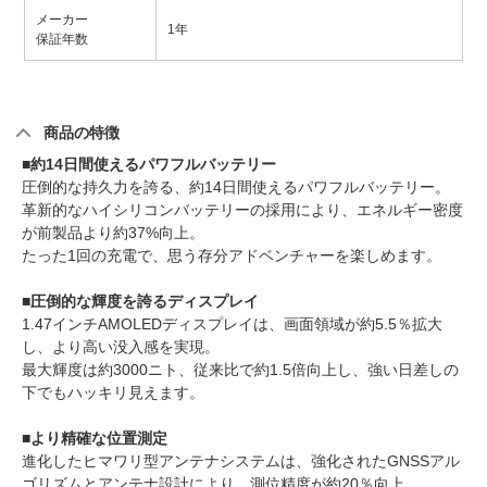
メーカー
1年
保証年数
商品の特徴
■約14日間使えるパワフルバッテリー
圧倒的な持久力を誇る、約14日間使えるパワフルバッテリー。
革新的なハイシリコンバッテリーの採用により、エネルギー密度
が前製品より約37%向上。
たった1回の充電で、思う存分アドベンチャーを楽しめます。
■圧倒的な輝度を誇るディスプレイ
1.47インチAMOLEDディスプレイは、画面領域が約5.5％拡大
し、より高い没入感を実現。
最大輝度は約3000ニト、従来比で約1.5倍向上し、強い日差しの
下でもハッキリ見えます。
■より精確な位置測定
進化したヒマワリ型アンテナシステムは、強化されたGNSSアル
ゴリズムとアンテナ設計により、測位精度が約20％向上。