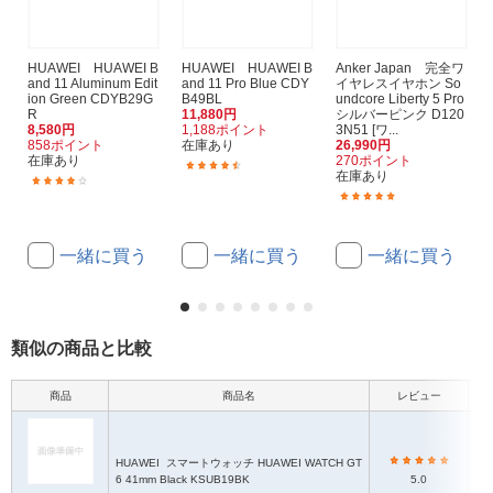
HUAWEI HUAWEI B
HUAWEI HUAWEI B
Anker Japan 完全ワ
and 11 Aluminum Edit
and 11 Pro Blue CDY
イヤレスイヤホン So
ion Green CDYB29G
B49BL
undcore Liberty 5 Pro
R
11,880円
シルバーピンク D120
8,580円
1,188ポイント
3N51 [ワ...
858ポイント
在庫あり
26,990円
在庫あり
270ポイント
(13)
在庫あり
(23)
(4)
一緒に買う
一緒に買う
一緒に買う
類似の商品と比較
商品
商品名
レビュー
本
HUAWEI
スマートウォッチ HUAWEI WATCH GT
6 41mm Black KSUB19BK
5.0