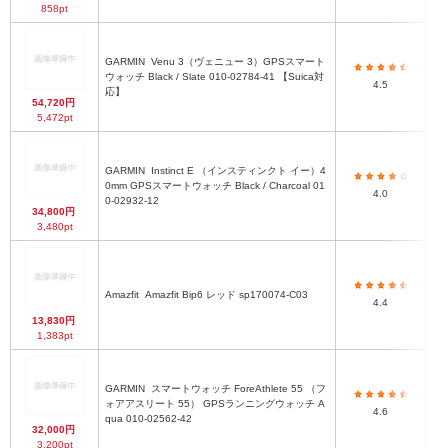
858pt
GARMIN
Venu 3（ヴェニュー 3）GPSスマート
ウォッチ Black / Slate 010-02784-41 【Suica対
4.5
応】
54,720円
5,472pt
GARMIN
Instinct E （インスティンクト イー）4
0mm GPSスマートウォッチ Black / Charcoal 01
4.0
0-02932-12
34,800円
3,480pt
Amazfit
Amazfit Bip6 レッド sp170074-C03
4.4
13,830円
1,383pt
GARMIN
スマートウォッチ ForeAthlete 55 （フ
ォアアスリート 55） GPSランニングウォッチ A
4.6
qua 010-02562-42
32,000円
3,200pt