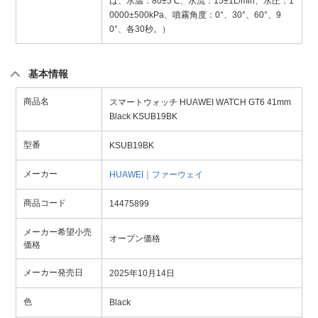
は、水温：80±5℃、水流：15±1L/min、水圧：1
0000±500kPa、噴霧角度：0°、30°、60°、9
0°、各30秒。）
基本情報
商品名
スマートウォッチ HUAWEI WATCH GT6 41mm
Black KSUB19BK
型番
KSUB19BK
メーカー
HUAWEI｜ファーウェイ
商品コード
14475899
メーカー希望小売
オープン価格
価格
メーカー発売日
2025年10月14日
色
Black