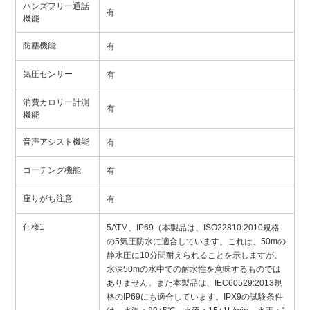
ハンズフリー通話
有
機能
防塵機能
有
気圧センサー
有
消費カロリー計測
有
機能
音声アシスト機能
有
コーチング機能
有
座りがち注意
有
仕様1
5ATM、IP69（本製品は、ISO22810:2010規格
の5気圧防水に適合しています。これは、50mの
静水圧に10分間耐えられることを示しますが、
水深50mの水中での耐水性を意味するものでは
ありません。また本製品は、IEC60529:2013規
格のIP69にも適合しています。IPX9の試験条件