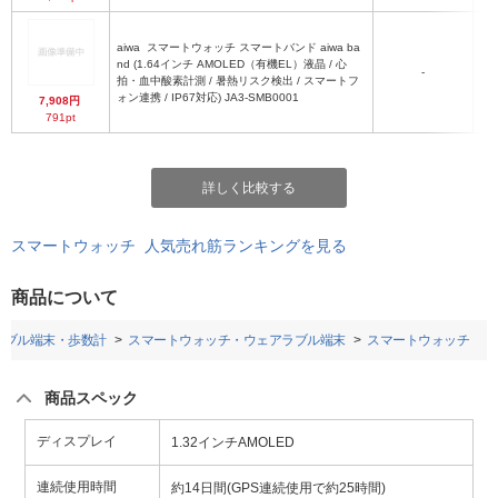
aiwa
スマートウォッチ スマートバンド aiwa ba
nd (1.64インチ AMOLED（有機EL）液晶 / 心
46
-
拍・血中酸素計測 / 暑熱リスク検出 / スマートフ
ォン連携 / IP67対応) JA3-SMB0001
7,908円
791pt
詳しく比較する
スマートウォッチ 人気売れ筋ランキングを見る
商品について
ラブル端末・歩数計
スマートウォッチ・ウェアラブル端末
スマートウォッチ
商品スペック
ディスプレイ
1.32インチAMOLED
連続使用時間
約14日間(GPS連続使用で約25時間)