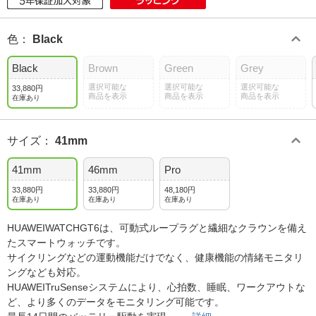
色
：
Black
Black
Brown
Green
Grey
選択可能な
選択可能な
選択可能な
33,880円
商品を表示
商品を表示
商品を表示
在庫あり
サイズ
：
41mm
41mm
46mm
Pro
33,880円
33,880円
48,180円
在庫あり
在庫あり
在庫あり
HUAWEIWATCHGT6は、可動式ループラグと繊細なクラウンを備え
たスマートウォッチです。
サイクリングなどの運動機能だけでなく、健康機能の情緒モニタリ
ングなども対応。
HUAWEITruSenseシステムにより、心拍数、睡眠、ワークアウトな
ど、より多くのデータをモニタリング可能です。