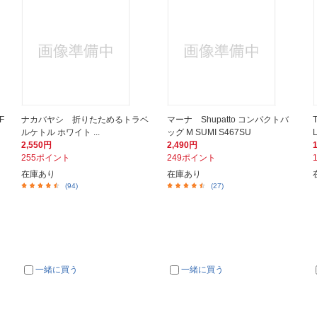
F
ナカバヤシ 折りたためるトラベ
マーナ Shupatto コンパクトバ
ルケトル ホワイト ...
ッグ M SUMI S467SU
2,550円
2,490円
255ポイント
249ポイント
在庫あり
在庫あり
(94)
(27)
一緒に買う
一緒に買う