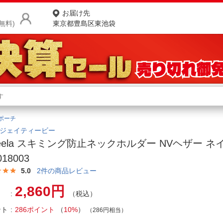
お届け先
無料)
東京都豊島区東池袋
商品をさがす
ランキングからさがす
ネ
ポーチ
カテゴリ一覧からさがす
ポ
｜ジェイティービー
feela スキミング防止ネックホルダー NVヘザー ネ
店
018003
お
5.0
2
件の商品レビュー
お客様サポート
2,860円
（税込）
ント
286ポイント
（
10%
）
ご利用ガイド
（286円相当）