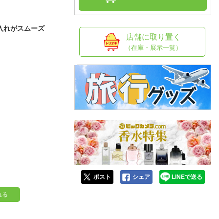
人窓口
R情報
入れがスムーズ
店舗に取り置く
（在庫・展示一覧）
nglish / 中文
ポスト
シェア
LINEで送る
れる