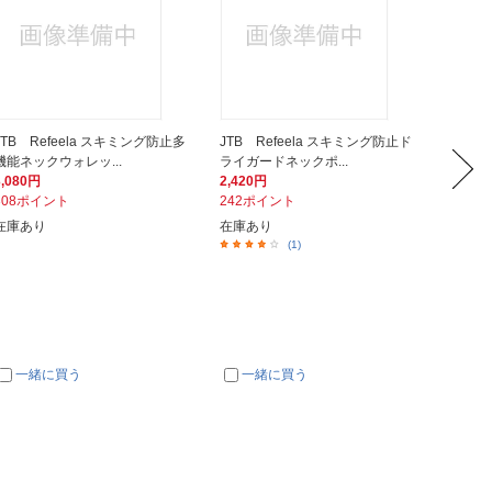
JTB Refeela スキミング防止多
JTB Refeela スキミング防止ド
JTB 
機能ネックウォレッ...
ライガードネックポ...
ライガー
3,080円
2,420円
2,420
308ポイント
242ポイント
242ポ
在庫あり
在庫あり
在庫あ
(1)
一緒に買う
一緒に買う
一