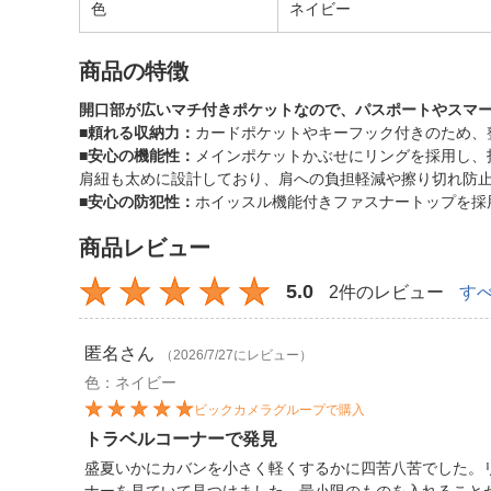
色
ネイビー
商品の特徴
開口部が広いマチ付きポケットなので、パスポートやスマ
■頼れる収納力：
カードポケットやキーフック付きのため、
■安心の機能性：
メインポケットかぶせにリングを採用し、
肩紐も太めに設計しており、肩への負担軽減や擦り切れ防
■安心の防犯性：
ホイッスル機能付きファスナートップを採
商品レビュー
5.0
2件のレビュー
す
匿名
さん
（2026/7/27にレビュー）
色：ネイビー
ビックカメラグループで購入
トラベルコーナーで発見
盛夏いかにカバンを小さく軽くするかに四苦八苦でした。