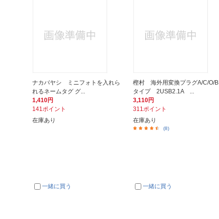
ナカバヤシ ミニフォトを入れら
樫村 海外用変換プラグA/C/O/B
れるネームタグ グ...
タイプ 2USB2.1A ...
1,410円
3,110円
141ポイント
311ポイント
在庫あり
在庫あり
(8)
一緒に買う
一緒に買う