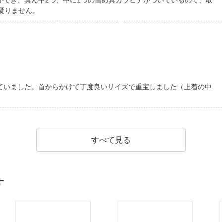
ができ、真ん中2つ、中に1つの留め具カラビナがついているので、取
凝りません。
ていました。首からかけて丁度良いサイズで重宝しました（上着の中
すべて見る
す