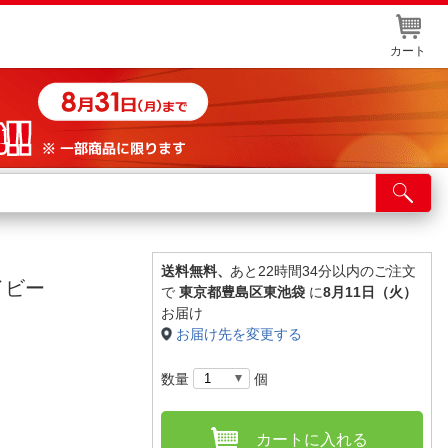
カート
店舗サービス
ット取り置き
イントカードWEB登録
送料無料、
あと22時間34分以内のご注文
イビー
で
東京都豊島区東池袋
に
8月11日（火）
舗情報・店舗一覧
お届け
お届け先を変更する
取り寄せ品入荷状況照会
数量
個
カートに入れる