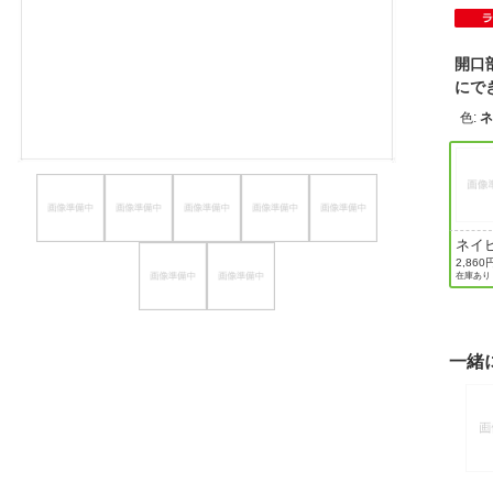
ほしいもの
開口
お知らせ
にで
色
:
ネイ
2,860
在庫あり
一緒