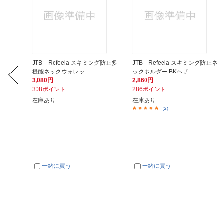
スキミング防
JTB Refeela スキミング防止多
JTB Refeela スキミング防止ネ
機能ネックウォレッ...
ックホルダー BKヘザ...
3,080円
2,860円
308ポイント
286ポイント
産完了）
在庫あり
在庫あり
(2)
一緒に買う
一緒に買う