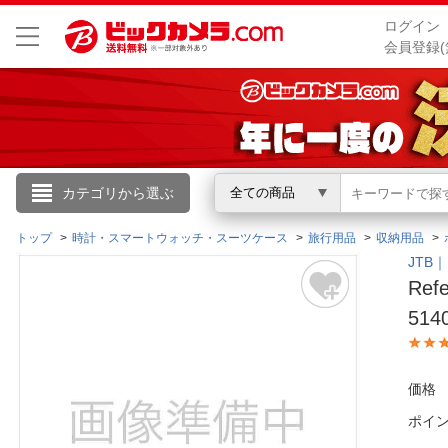
ログイン
会員登録(
こんにちは
カテゴリから選ぶ
全ての商品
ログイン
トップ
時計・スマートウォッチ・スーツケース
旅行用品
収納用品
JTB
Re
新規会員登録
514
会員メニュー
価格
お買いもの履歴
ポイ
閲覧履歴