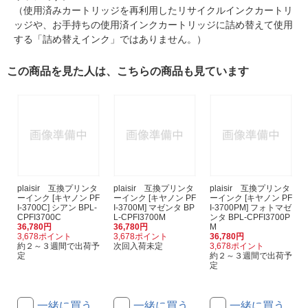
（使用済みカートリッジを再利用したリサイクルインクカートリ
ッジや、お手持ちの使用済インクカートリッジに詰め替えて使用
する「詰め替えインク」ではありません。）
この商品を見た人は、こちらの商品も見ています
plaisir 互換プリンタ
plaisir 互換プリンタ
plaisir 互換プリンタ
ーインク [キヤノン PF
ーインク [キヤノン PF
ーインク [キヤノン PF
I-3700C] シアン BPL-
I-3700M] マゼンタ BP
I-3700PM] フォトマゼ
CPFI3700C
L-CPFI3700M
ンタ BPL-CPFI3700P
36,780円
36,780円
M
3,678ポイント
3,678ポイント
36,780円
約２～３週間で出荷予
次回入荷未定
3,678ポイント
定
約２～３週間で出荷予
定
一緒に買う
一緒に買う
一緒に買う