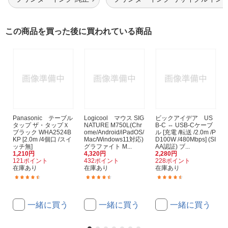
この商品を買った後に買われている商品
Panasonic テーブル
Logicool マウス SIG
ビックアイデア US
タップ ザ・タップＸ
NATURE M750L(Chr
B-C ⇔ USB-Cケーブ
ブラック WHA2524B
ome/Android/iPadOS/
ル [充電 /転送 /2.0m /P
KP [2.0m /4個口 /スイ
Mac/Windows11対応)
D100W /480Mbps] (SI
ッチ無]
グラファイト M...
AA認証) ブ...
1,210円
4,320円
2,280円
121ポイント
432ポイント
228ポイント
在庫あり
在庫あり
在庫あり
(274)
(90)
(7)
一緒に買う
一緒に買う
一緒に買う