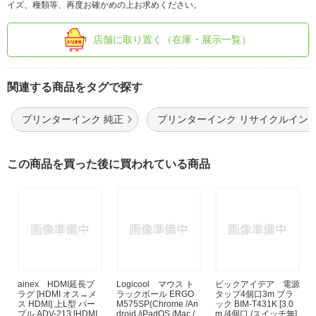
イズ、種類等、再度お確かめの上お求めください。
店舗に取り置く（在庫・展示一覧）
関連する商品をタグで探す
プリンターインク 純正
プリンターインク リサイクルイン
この商品を買った後に買われている商品
ainex HDMI延長プ
Logicool マウス ト
ビックアイデア 電源
ラグ [HDMI オス→メ
ラックボール ERGO
タップ4個口3m ブラ
ス HDMI] 上L型 パー
M575SP(Chrome /An
ック BIM-T431K [3.0
プル ADV-213 [HDMI
droid /iPadOS /Mac /
m /4個口 /スイッチ無]