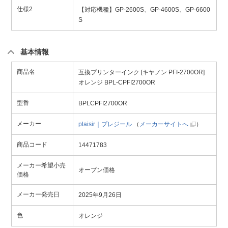
仕様2
【対応機種】GP-2600S、GP-4600S、GP-6600
S
基本情報
商品名
互換プリンターインク [キヤノン PFI-2700OR]
オレンジ BPL-CPFI2700OR
型番
BPLCPFI2700OR
メーカー
plaisir｜プレジール
（
メーカーサイトへ
）
商品コード
14471783
メーカー希望小売
オープン価格
価格
メーカー発売日
2025年9月26日
色
オレンジ