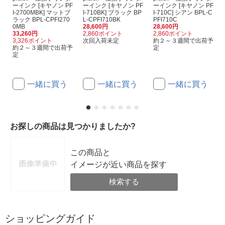
ーインク [キヤノン PF
ーインク [キヤノン PF
ーインク [キヤノン PF
I-2700MBK] マットブ
I-710BK] ブラック BP
I-710C] シアン BPL-C
ラック BPL-CPFI270
L-CPFI710BK
PFI710C
0MB
28,600円
28,600円
33,260円
2,860ポイント
2,860ポイント
3,326ポイント
次回入荷未定
約２～３週間で出荷予
約２～３週間で出荷予
定
定
一緒に買う
一緒に買う
一緒に買う
お探しの商品は見つかりましたか?
この商品と
イメージが近い商品を探す
検索する
ショッピングガイド