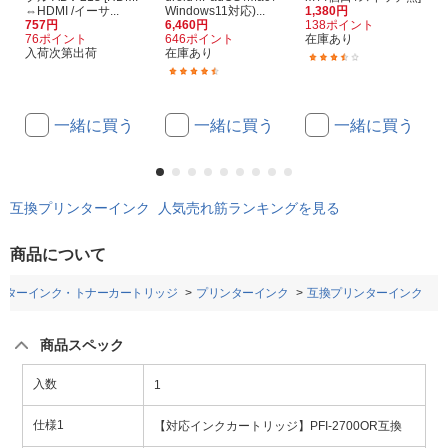
⇔HDMI /イーサ...
Windows11対応)...
1,380円
757円
6,460円
138ポイント
76ポイント
646ポイント
在庫あり
入荷次第出荷
在庫あり
(2)
(91)
一緒に買う
一緒に買う
一緒に買う
互換プリンターインク 人気売れ筋ランキングを見る
商品について
ンターインク・トナーカートリッジ
プリンターインク
互換プリンターインク
商品スペック
入数
1
仕様1
【対応インクカートリッジ】PFI-2700OR互換