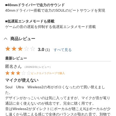
■40mmドライバーで迫力のサウンド
40mmドライバー搭載で迫力のSOULのビートサウンドを実現
■低遅延エンタメモードも搭載
ゲームの音の遅延を抑制する低遅延エンタメモード搭載
商品レビュー
3.0
(
1
)
すべて見る
最新レビュー
匿名
さん
（2026/2/3にレビュー）
ビックカメラグループで購入
マイクが使えない
Soul Ultra Wireless2の布がボロくなったので買い替えまし
た。
デザインがかっこいいのは気に入ってますが、マイクが音が篭り
通話に全く使えないのが残念です。完全に聴く用です。
音はWireless2がダイレクトにボーカルが聴こえXはボーカルが少
し遠くから聴こえる感じで全体のバランスが取れた音で、別物で