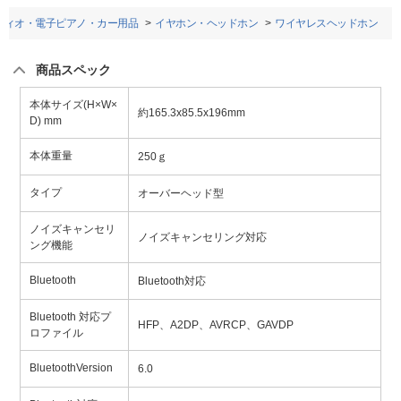
ディオ・電子ピアノ・カー用品
イヤホン・ヘッドホン
ワイヤレスヘッドホン
商品スペック
本体サイズ(H×W×
約165.3x85.5x196mm
D) mm
本体重量
250ｇ
タイプ
オーバーヘッド型
ノイズキャンセリ
ノイズキャンセリング対応
ング機能
Bluetooth
Bluetooth対応
Bluetooth 対応プ
HFP、A2DP、AVRCP、GAVDP
ロファイル
BluetoothVersion
6.0