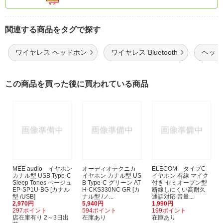
関連する商品をタグで探す
ワイヤレス ヘッドホン
ワイヤレス Bluetooth
ヘッドホ
この商品を買った後に買われている商品
MEE audio イヤホン
オーディオテクニカ
ELECOM タイプC
カナル型 USB Type-C
イヤホン カナル型 US
イヤホン 有線 マイク
Sleep Tones ベージュ
B Type-C グリーン AT
付き セミオープン型
EP-SP1U-BG [カナル
H-CKS330NC GR [カ
断線しにくい高耐久
型 /USB]
ナル型 /ノ...
通話対応 音量...
2,970円
5,940円
1,990円
297ポイント
594ポイント
199ポイント
店在庫有り 2～3日出
在庫あり
在庫あり