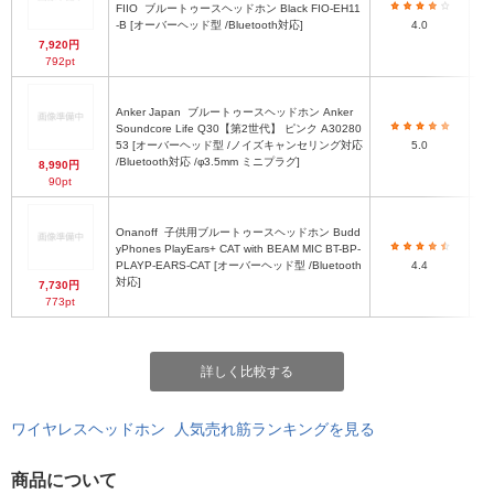
FIIO
ブルートゥースヘッドホン Black FIO-EH11
-B [オーバーヘッド型 /Bluetooth対応]
4.0
7,920円
792pt
Anker Japan
ブルートゥースヘッドホン Anker
Soundcore Life Q30【第2世代】 ピンク A30280
53 [オーバーヘッド型 /ノイズキャンセリング対応
5.0
/Bluetooth対応 /φ3.5mm ミニプラグ]
8,990円
90pt
Onanoff
子供用ブルートゥースヘッドホン Budd
yPhones PlayEars+ CAT with BEAM MIC BT-BP-
PLAYP-EARS-CAT [オーバーヘッド型 /Bluetooth
4.4
対応]
7,730円
773pt
詳しく比較する
ワイヤレスヘッドホン 人気売れ筋ランキングを見る
商品について