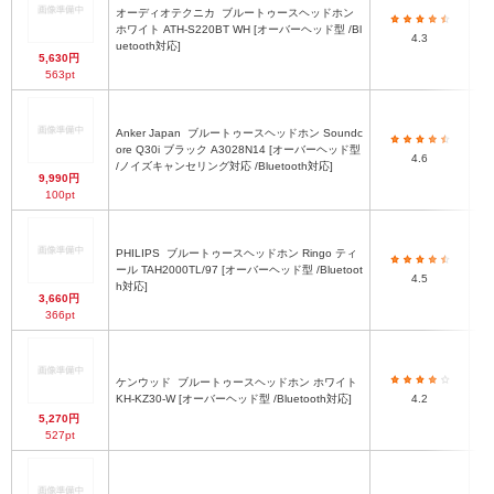
オーディオテクニカ
ブルートゥースヘッドホン
ホワイト ATH-S220BT WH [オーバーヘッド型 /Bl
4.3
uetooth対応]
5,630円
563pt
Anker Japan
ブルートゥースヘッドホン Soundc
ore Q30i ブラック A3028N14 [オーバーヘッド型
4.6
/ノイズキャンセリング対応 /Bluetooth対応]
9,990円
100pt
PHILIPS
ブルートゥースヘッドホン Ringo ティ
ール TAH2000TL/97 [オーバーヘッド型 /Bluetoot
4.5
h対応]
3,660円
366pt
ケンウッド
ブルートゥースヘッドホン ホワイト
KH-KZ30-W [オーバーヘッド型 /Bluetooth対応]
4.2
5,270円
527pt