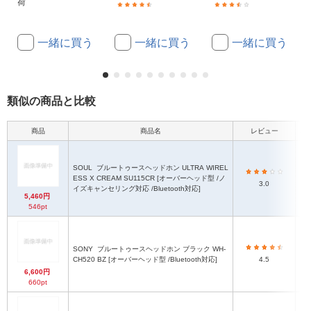
荷
(3)
(7)
一緒に買う
一緒に買う
一緒に買う
類似の商品と比較
商品
商品名
レビュー
本体
SOUL
ブルートゥースヘッドホン ULTRA WIREL
ESS X CREAM SU115CR [オーバーヘッド型 /ノ
約1
3.0
イズキャンセリング対応 /Bluetooth対応]
5,460円
546pt
SONY
ブルートゥースヘッドホン ブラック WH-
CH520 BZ [オーバーヘッド型 /Bluetooth対応]
4.5
6,600円
660pt