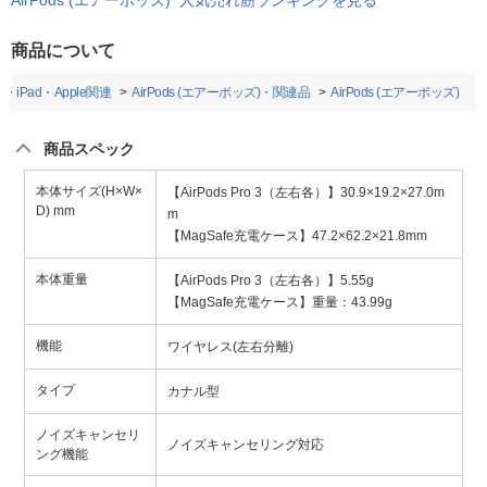
商品について
c・iPad・Apple関連
AirPods (エアーポッズ)・関連品
AirPods (エアーポッズ)
商品スペック
本体サイズ(H×W×
【AirPods Pro 3（左右各）】30.9×19.2×27.0m
D) mm
m
【MagSafe充電ケース】47.2×62.2×21.8mm
本体重量
【AirPods Pro 3（左右各）】5.55g
【MagSafe充電ケース】重量：43.99g
機能
ワイヤレス(左右分離)
タイプ
カナル型
ノイズキャンセリ
ノイズキャンセリング対応
ング機能