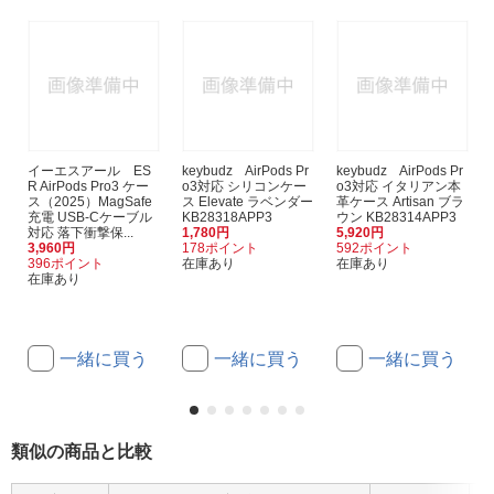
イーエスアール ES
keybudz AirPods Pr
keybudz AirPods Pr
R AirPods Pro3 ケー
o3対応 シリコンケー
o3対応 イタリアン本
ス（2025）MagSafe
ス Elevate ラベンダー
革ケース Artisan ブラ
充電 USB-Cケーブル
KB28318APP3
ウン KB28314APP3
対応 落下衝撃保...
1,780円
5,920円
3,960円
178ポイント
592ポイント
396ポイント
在庫あり
在庫あり
在庫あり
一緒に買う
一緒に買う
一緒に買う
類似の商品と比較