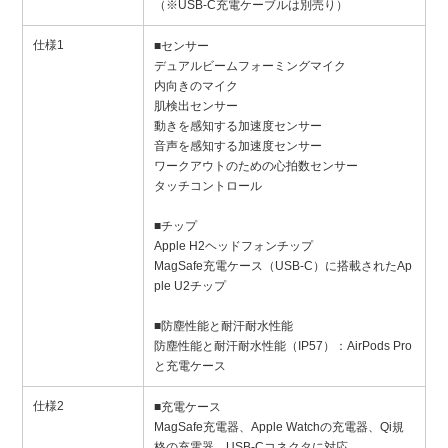
（※USB-C充電ケーブルは別売り）
仕様1
■センサー
デュアルビームフォーミングマイク
内向きのマイク
肌検出センサー
動きを感知する加速度センサー
音声を感知する加速度センサー
ワークアウトのための心拍数センサー
タッチコントロール
■チップ
Apple H2ヘッドフォンチップ
MagSafe充電ケース（USB-C）に搭載されたAp
ple U2チップ
■防塵性能と耐汗耐水性能
防塵性能と耐汗耐水性能（IP57）：AirPods Pro
と充電ケース
仕様2
■充電ケース
MagSafe充電器、Apple Watchの充電器、Qi規
格の充電器、USB-Cコネクタに対応