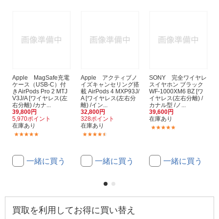
Apple MagSafe充電
Apple アクティブノ
SONY 完全ワイヤレ
ケース（USB-C）付
イズキャンセリング搭
スイヤホン ブラック
きAirPods Pro 2 MTJ
載 AirPods 4 MXP93J/
WF-1000XM6 BZ [ワ
V3J/A [ワイヤレス(左
A [ワイヤレス(左右分
イヤレス(左右分離) /
右分離) /カナ...
離) /イン...
カナル型 /ノ...
39,800円
32,800円
39,600円
5,970ポイント
328ポイント
在庫あり
在庫あり
在庫あり
(672)
(667)
(340)
一緒に買う
一緒に買う
一緒に買う
買取を利用してお得に買い替え