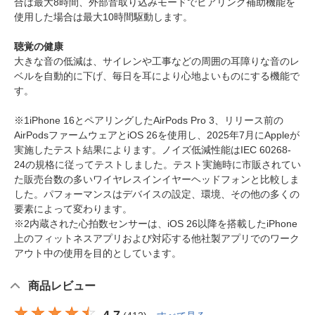
合は最大8時間、外部音取り込みモードでヒアリング補助機能を
使用した場合は最大10時間駆動します。
聴覚の健康
大きな音の低減は、サイレンや工事などの周囲の耳障りな音のレ
ベルを自動的に下げ、毎日を耳により心地よいものにする機能で
す。
※1iPhone 16とペアリングしたAirPods Pro 3、リリース前の
AirPodsファームウェアとiOS 26を使用し、2025年7月にAppleが
実施したテスト結果によります。ノイズ低減性能はIEC 60268-
24の規格に従ってテストしました。テスト実施時に市販されてい
た販売台数の多いワイヤレスインイヤーヘッドフォンと比較しま
した。パフォーマンスはデバイスの設定、環境、その他の多くの
要素によって変わります。
※2内蔵された心拍数センサーは、iOS 26以降を搭載したiPhone
上のフィットネスアプリおよび対応する他社製アプリでのワーク
アウト中の使用を目的としています。
商品レビュー
4.7