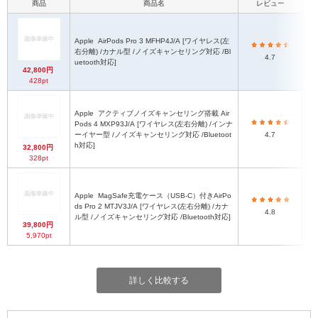
商品
商品名
レビュー
本体
【A
Apple
AirPods Pro 3 MFHP4J/A [ワイヤレス(左
右分離) /カナル型 /ノイズキャンセリング対応 /Bl
3
4.7
uetooth対応]
42,800円
428pt
4
Apple
アクティブノイズキャンセリング搭載 Air
Pods 4 MXP93J/A [ワイヤレス(左右分離) /インナ
3
ーイヤー型 /ノイズキャンセリング対応 /Bluetoot
4.7
h対応]
32,800円
4
328pt
【
Apple
MagSafe充電ケース（USB-C）付きAirPo
ds Pro 2 MTJV3J/A [ワイヤレス(左右分離) /カナ
3
4.8
ル型 /ノイズキャンセリング対応 /Bluetooth対応]
39,800円
5,970pt
4
詳しく比較する