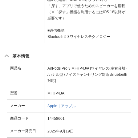
「探す」アプリで使うためのスピーカーを搭載
（※「探す」機能を利用するにはiOS 18以降が
必要です）
■通信機能
Bluetooth 5.3ワイヤレステクノロジー
基本情報
商品名
AirPods Pro 3 MFHP4J/A [ワイヤレス(左右分離)
/カナル型 /ノイズキャンセリング対応 /Bluetooth
対応]
型番
MFHP4JA
メーカー
Apple｜アップル
商品コード
14458601
メーカー発売日
2025年9月19日