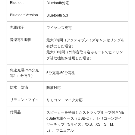
Bluetooth
Bluetooth対応
BluetoothVersion
Bluetooth 5.3
充電端子
ワイヤレス充電
音楽再生時間
最大8時間（アクティブノイズキャンセリングを
有効にした場合）
最大10時間（外部音取り込みモードでヒアリン
グ補助機能を使用した場合）
急速充電(mm分充
5分充電/60分再生
電/mm分再生)
防水・防滴
防滴対応
リモコン・マイク
リモコン・マイク対応
付属品
スピーカーを搭載したストラップループ付きMa
gSafe充電ケース（USB-C）、シリコーン製イ
ヤーチップ（5サイズ：XXS、XS、S、M、
L）、マニュアル