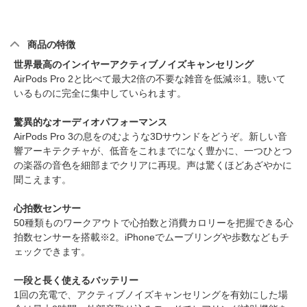
商品の特徴
世界最高のインイヤーアクティブノイズキャンセリング
AirPods Pro 2と比べて最大2倍の不要な雑音を低減※1。聴いて
いるものに完全に集中していられます。
驚異的なオーディオパフォーマンス
AirPods Pro 3の息をのむような3Dサウンドをどうぞ。新しい音
響アーキテクチャが、低音をこれまでになく豊かに、一つひとつ
の楽器の音色を細部までクリアに再現。声は驚くほどあざやかに
聞こえます。
心拍数センサー
50種類ものワークアウトで心拍数と消費カロリーを把握できる心
拍数センサーを搭載※2。iPhoneでムーブリングや歩数などもチ
ェックできます。
一段と長く使えるバッテリー
1回の充電で、アクティブノイズキャンセリングを有効にした場