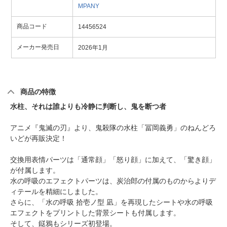
MPANY
商品コード
14456524
メーカー発売日
2026年1月
商品の特徴
水柱、それは誰よりも冷静に判断し、鬼を断つ者
アニメ『鬼滅の刃』より、鬼殺隊の水柱「冨岡義勇」のねんどろ
いどが再販決定！
交換用表情パーツは「通常顔」「怒り顔」に加えて、「驚き顔」
が付属します。
水の呼吸のエフェクトパーツは、炭治郎の付属のものからよりデ
ィテールを精細にしました。
さらに、「水の呼吸 拾壱ノ型 凪」を再現したシートや水の呼吸
エフェクトをプリントした背景シートも付属します。
そして、鎹鴉もシリーズ初登場。