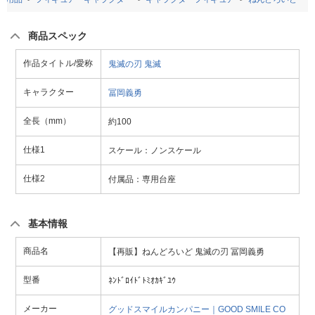
商品スペック
作品タイトル/愛称
鬼滅の刃
鬼滅
キャラクター
冨岡義勇
全長（mm）
約100
仕様1
スケール：ノンスケール
仕様2
付属品：専用台座
基本情報
商品名
【再販】ねんどろいど 鬼滅の刃 冨岡義勇
型番
ﾈﾝﾄﾞﾛｲﾄﾞﾄﾐｵｶｷﾞﾕｳ
メーカー
グッドスマイルカンパニー｜GOOD SMILE CO