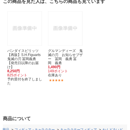
この商品を見た人は、こちらの商品も見ています
バンダイスピリッツ
グルマンディーズ 鬼
【再販】S.H.Figuarts
滅の刃 お知らせブザ
鬼滅の刃 冨岡義勇
ー 冨岡 義勇 冨
【発売日以降のお届
岡 義勇
け】
1,490円
8,250円
149ポイント
825ポイント
在庫あり
予約受付を終了しまし
(10)
た
商品について
ー用品
フィギュア・キャラクター
キャラクターフィギュア
ねんどろいど