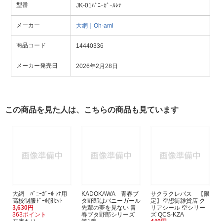
型番
JK-01ﾊﾞﾆｰｶﾞｰﾙﾚﾅ
メーカー
大網｜Oh-ami
商品コード
14440336
メーカー発売日
2026年2月28日
この商品を見た人は、こちらの商品も見ています
大網 ﾊﾞﾆｰｶﾞｰﾙ ﾚﾅ用
KADOKAWA 青春ブ
サクラクレパス 【限
高校制服ﾄﾞｰﾙ服ｾｯﾄ
タ野郎はバニーガール
定】空想街雑貨店 ク
3,630円
先輩の夢を見ない 青
リアシール 空シリー
363ポイント
春ブタ野郎シリーズ
ズ QCS-KZA