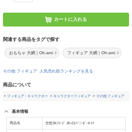
カートに入れる
関連する商品をタグで探す
おもちゃ 大網｜Oh-ami
フィギュア 大網｜Oh-ami
その他 フィギュア 人気売れ筋ランキングを見る
商品について
品
フィギュア・キャラクター
キャラクターフィギュア
その他 フィギュア
基本情報
商品名
空想JKｼﾘｰｽﾞ JK-01ﾊﾞﾆｰｶﾞｰﾙ ﾚﾅ