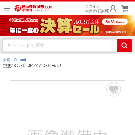
ログイン
会員登録(無料)
大網｜Oh-ami
空想JKｼﾘｰｽﾞ JK-01ﾊﾞﾆｰｶﾞｰﾙ ﾚﾅ