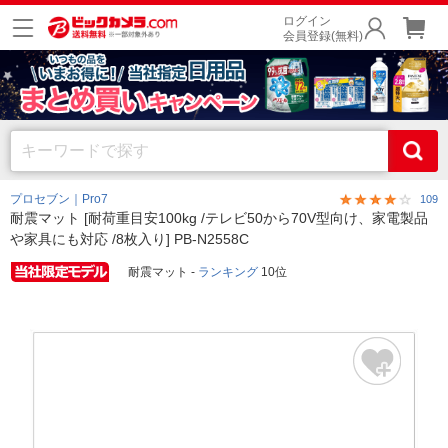
ログイン
会員登録(無料)
プロセブン｜Pro7
109
耐震マット [耐荷重目安100kg /テレビ50から70V型向け、家電製品
や家具にも対応 /8枚入り] PB-N2558C
耐震マット -
ランキング
10位