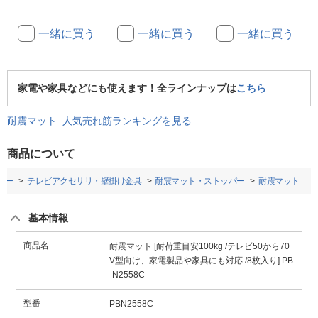
一緒に買う
一緒に買う
一緒に買う
家電や家具などにも使えます！全ラインナップは
こちら
耐震マット 人気売れ筋ランキングを見る
商品について
ダー
テレビアクセサリ・壁掛け金具
耐震マット・ストッパー
耐震マット
基本情報
商品名
耐震マット [耐荷重目安100kg /テレビ50から70
V型向け、家電製品や家具にも対応 /8枚入り] PB
-N2558C
型番
PBN2558C