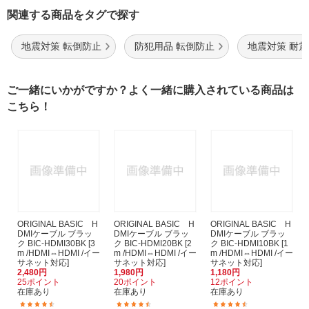
関連する商品をタグで探す
地震対策 転倒防止
防犯用品 転倒防止
地震対策 耐震
ご一緒にいかがですか？よく一緒に購入されている商品は
こちら！
ORIGINAL BASIC H
ORIGINAL BASIC H
ORIGINAL BASIC H
DMIケーブル ブラッ
DMIケーブル ブラッ
DMIケーブル ブラッ
ク BIC-HDMI30BK [3
ク BIC-HDMI20BK [2
ク BIC-HDMI10BK [1
m /HDMI⇔HDMI /イー
m /HDMI⇔HDMI /イー
m /HDMI⇔HDMI /イー
サネット対応]
サネット対応]
サネット対応]
2,480円
1,980円
1,180円
25ポイント
20ポイント
12ポイント
在庫あり
在庫あり
在庫あり
(170)
(248)
(625)