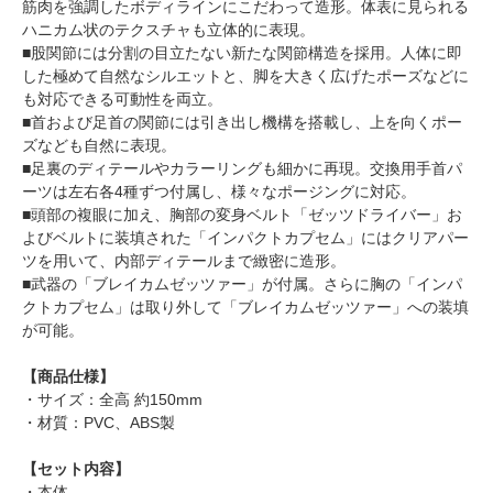
筋肉を強調したボディラインにこだわって造形。体表に見られる
ハニカム状のテクスチャも立体的に表現。
■股関節には分割の目立たない新たな関節構造を採用。人体に即
した極めて自然なシルエットと、脚を大きく広げたポーズなどに
も対応できる可動性を両立。
■首および足首の関節には引き出し機構を搭載し、上を向くポー
ズなども自然に表現。
■足裏のディテールやカラーリングも細かに再現。交換用手首パ
ーツは左右各4種ずつ付属し、様々なポージングに対応。
■頭部の複眼に加え、胸部の変身ベルト「ゼッツドライバー」お
よびベルトに装填された「インパクトカプセム」にはクリアパー
ツを用いて、内部ディテールまで緻密に造形。
■武器の「ブレイカムゼッツァー」が付属。さらに胸の「インパ
クトカプセム」は取り外して「ブレイカムゼッツァー」への装填
が可能。
【商品仕様】
・サイズ：全高 約150mm
・材質：PVC、ABS製
【セット内容】
・本体