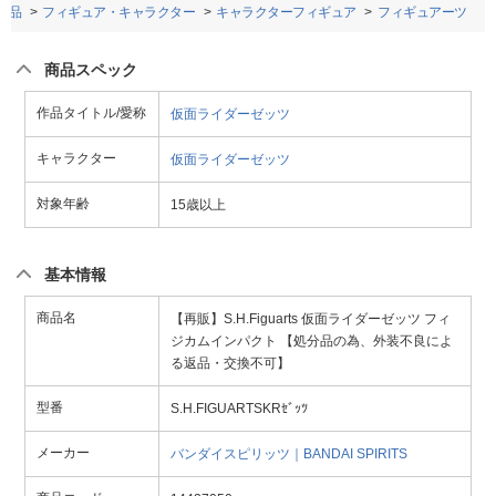
用品
フィギュア・キャラクター
キャラクターフィギュア
フィギュアーツ
商品スペック
作品タイトル/愛称
仮面ライダーゼッツ
キャラクター
仮面ライダーゼッツ
対象年齢
15歳以上
基本情報
商品名
【再販】S.H.Figuarts 仮面ライダーゼッツ フィ
ジカムインパクト 【処分品の為、外装不良によ
る返品・交換不可】
型番
S.H.FIGUARTSKRｾﾞｯﾂ
メーカー
バンダイスピリッツ｜BANDAI SPIRITS