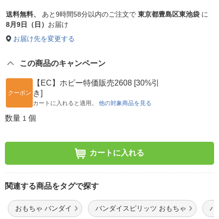
送料無料、
あと
9時間58分以内
のご注文で
東京都豊島区東池袋
に
8月9日（日）
お届け
お届け先を変更する
この商品のキャンペーン
【EC】ホビー特価販売2608 [30%引
き]
クーポン
カートに入れると適用。
他の対象商品を見る
数量
個
1
カートに入れる
関連する商品をタグで探す
おもちゃ バンダイ
バンダイスピリッツ おもちゃ
バ