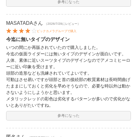
参考になった
MASATADA
さん
（2026/7/29にレビュー）
ビックカメラグループで購入
今迄に無いタイプのデザイン
いつの間にか再販されていたので購入しました。
今迄の仮面ライダーには無いタイプのデザインが面白いです。
人体、素体に近いスーツタイプのデザインなのでアメコミヒーロ
ーに近い印象を受けます。
頭部の造形なども洗練されていてよいです。
可動はさせ易いですが頭部と首の接続部の軟質素材は長時間曲げ
たままにしておくと劣化を早めそうなので、必要な時以外は動か
さないようにしようかと思います。
メタリックレッドの彩色は劣化するパターンが多いので劣化がな
いとありがたいですね。
参考になった
匿名
さん