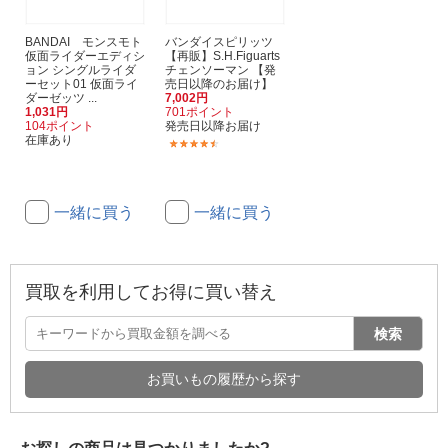
BANDAI モンスモト
バンダイスピリッツ
仮面ライダーエディシ
【再販】S.H.Figuarts
ョン シングルライダ
チェンソーマン 【発
ーセット01 仮面ライ
売日以降のお届け】
ダーゼッツ ...
7,002円
1,031円
701ポイント
104ポイント
発売日以降お届け
在庫あり
(8)
一緒に買う
一緒に買う
買取を利用してお得に買い替え
検索
お買いもの履歴から探す