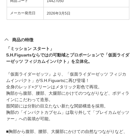
商品コード
14427050
メーカー発売日
2026年3月5日
商品の特徴
「ミッション スタート」
S.H.Figuartsならではの可動域とプロポーションで「仮面ライダ
ーゼッツ フィジカムインパクト」を立体化。
『仮面ライダーゼッツ』より、「仮面ライダーゼッツ フィジカ
ムインパクト」がS.H.Figuartsに再び登場！
全身のレッド×グリーンはメタリック彩色で再現。
胸部から腹部、腰部、大腿部にかけてのつながりなど、ボディラ
インにこだわって造形。
股関節には分割の目立たない新たな関節構造を採用。
胸部の「インパクトカプセム」は取り外して「ブレイカムゼッツ
ァー」への装填が可能。
■胸部から腹部、腰部、大腿部にかけての自然なつながりなど、