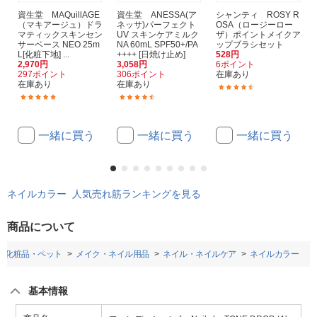
資生堂 MAQuillAGE
資生堂 ANESSA(ア
シャンティ ROSY R
（マキアージュ）ドラ
ネッサ)パーフェクト
OSA（ロージーロー
マティックスキンセン
UV スキンケアミルク
ザ）ポイントメイクア
サーベース NEO 25m
NA 60mL SPF50+/PA
ップブラシセット
L[化粧下地] ...
++++ [日焼け止め]
528円
2,970円
3,058円
6ポイント
297ポイント
306ポイント
在庫あり
在庫あり
在庫あり
(9)
(14)
(58)
一緒に買う
一緒に買う
一緒に買う
ネイルカラー 人気売れ筋ランキングを見る
商品について
・化粧品・ペット
メイク・ネイル用品
ネイル・ネイルケア
ネイルカラー
基本情報