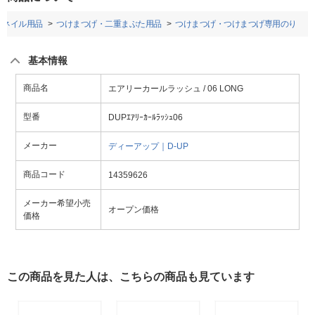
・ネイル用品
つけまつげ・二重まぶた用品
つけまつげ・つけまつげ専用のり
基本情報
商品名
エアリーカールラッシュ / 06 LONG
型番
DUPｴｱﾘｰｶｰﾙﾗｯｼｭ06
メーカー
ディーアップ｜D-UP
商品コード
14359626
メーカー希望小売
オープン価格
価格
この商品を見た人は、こちらの商品も見ています