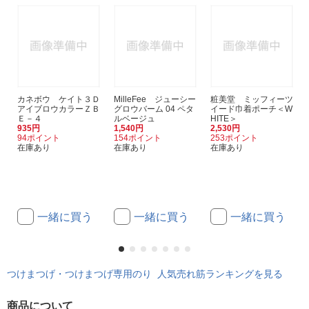
カネボウ ケイト３Ｄ
MilleFee ジューシー
粧美堂 ミッフィーツ
アイブロウカラーＺＢ
グロウバーム 04 ペタ
イード巾着ポーチ＜W
Ｅ－４
ルベージュ
HITE＞
935円
1,540円
2,530円
94ポイント
154ポイント
253ポイント
在庫あり
在庫あり
在庫あり
一緒に買う
一緒に買う
一緒に買う
つけまつげ・つけまつげ専用のり 人気売れ筋ランキングを見る
商品について