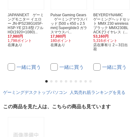
JAPANNEXT ゲーミ
Pulsar Gaming Gears
BEYERDYNAMIC
ングモニター イエロ
ゲーミングマウスパ
ゲーミングヘッドセッ
ー JN-IPS238G165F-
ッド [500ｘ450ｘ2.5
ト MMX 230 wireless
HSP-YE [23.8型 /フル
mm] Superglide3 ガラ
ブラック MMX230BL
HD(1920×1080)...
スマウスパ...
ACK [ワイヤレス（...
17,980円
17,980円
53,160円
1,798ポイント
180ポイント
5,316ポイント
在庫あり
在庫あり
店在庫有り 2～3日出
荷
一緒に買う
一緒に買う
一緒に買う
ゲーミングデスクトップパソコン 人気売れ筋ランキングを見る
この商品を見た人は、こちらの商品も見ています