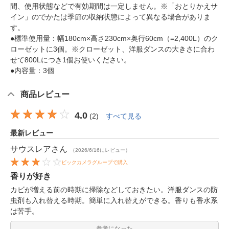
間、使用状態などで有効期間は一定しません。※「おとりかえサ
イン」のでかたは季節の収納状態によって異なる場合がありま
す。
●標準使用量：幅180cm×高さ230cm×奥行60cm（=2,400L）のク
ローゼットに3個。※クローゼット、洋服ダンスの大きさに合わ
せて800Lにつき1個お使いください。
●内容量：3個
商品レビュー
4.0
(
2
)
すべて見る
最新レビュー
サウスレア
さん
（2026/6/16にレビュー）
ビックカメラグループで購入
香りが好き
カビが増える前の時期に掃除などしておきたい。洋服ダンスの防
虫剤も入れ替える時期。簡単に入れ替えができる。香りも香水系
は苦手。
参考になった