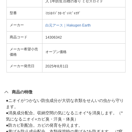
入 1年防虫 白檀の香り ミセスロイド
型番
ﾐｾｽﾛｲﾄﾞｸﾛｰｾﾞｯﾄﾋﾞｬｸﾀﾞ
メーカー
白元アース｜Hakugen Earth
商品コード
14306342
メーカー希望小売
オープン価格
価格
メーカー発売日
2025年8月1日
商品の特徴
●ニオイがつかない防虫成分が大切な衣類をせんいの虫から守り
ます。
●消臭成分配合。収納空間の気になるニオイ*を消臭します。（*
気になるニオイ=カビ臭・汗臭・体臭）
●防カビ剤配合。カビの発育を抑えます。
●黄ばみ防止成分配合。衣類保管時の黄ばみ*を防ぎます。（*窒