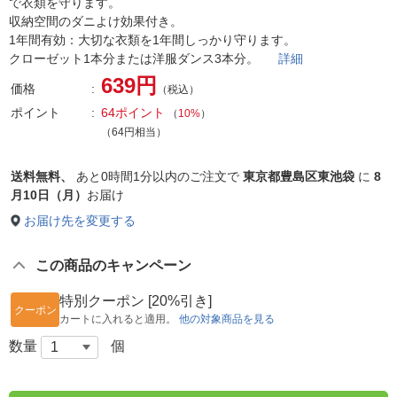
で衣類を守ります。
収納空間のダニよけ効果付き。
1年間有効：大切な衣類を1年間しっかり守ります。
クローゼット1本分または洋服ダンス3本分。
詳細
639円
価格
（税込）
ポイント
64ポイント
（
10%
）
（64円相当）
送料無料、
あと
0時間1分以内
のご注文で
東京都豊島区東池袋
に
8
月10日（月）
お届け
お届け先を変更する
この商品のキャンペーン
特別クーポン [20%引き]
クーポン
カートに入れると適用。
他の対象商品を見る
数量
個