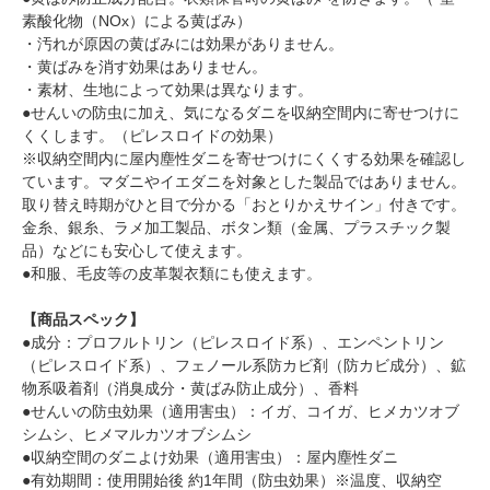
素酸化物（NOx）による黄ばみ）
・汚れが原因の黄ばみには効果がありません。
・黄ばみを消す効果はありません。
・素材、生地によって効果は異なります。
●せんいの防虫に加え、気になるダニを収納空間内に寄せつけに
くくします。（ピレスロイドの効果）
※収納空間内に屋内塵性ダニを寄せつけにくくする効果を確認し
ています。マダニやイエダニを対象とした製品ではありません。
取り替え時期がひと目で分かる「おとりかえサイン」付きです。
金糸、銀糸、ラメ加工製品、ボタン類（金属、プラスチック製
品）などにも安心して使えます。
●和服、毛皮等の皮革製衣類にも使えます。
【商品スペック】
●成分：プロフルトリン（ピレスロイド系）、エンペントリン
（ピレスロイド系）、フェノール系防カビ剤（防カビ成分）、鉱
物系吸着剤（消臭成分・黄ばみ防止成分）、香料
●せんいの防虫効果（適用害虫）：イガ、コイガ、ヒメカツオブ
シムシ、ヒメマルカツオブシムシ
●収納空間のダニよけ効果（適用害虫）：屋内塵性ダニ
●有効期間：使用開始後 約1年間（防虫効果）※温度、収納空