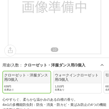
1/2
用途/入数
：
クローゼット・洋服ダンス用/3個入
クローゼット・洋服ダンス
ウォークインクローゼット
引
用/3個入
用/3個入
639円
1,010円
69
在庫あり
在庫あり
在
心やすらぐ、柔らかな温かみのある白檀の香り。
4in1の多機能防虫剤：防虫・消臭・防カビ・黄ばみ防止の4つの機能